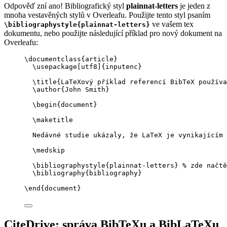
Odpověď zní ano! Bibliografický styl
plainnat-letters
je jeden z
mnoha vestavěných stylů v Overleafu. Použijte tento styl psaním
ve vašem tex
\bibliographystyle{plainnat-letters}
dokumentu, nebo použijte následující příklad pro nový dokument na
Overleafu:
\documentclass
{
article
}
\usepackage
[
utf8
]{
inputenc
}
\title
{LaTeXový příklad referencí BibTeX používa
\author
{John Smith}
\begin
{
document
}
\maketitle
Nedávné studie ukázaly, že LaTeX je vynikajícím 
\medskip
\bibliographystyle
{plainnat-letters} 
% zde načtě
\bibliography
{bibliography}
\end
{
document
}
CiteDrive: správa BibTeXu a BibLaTeXu