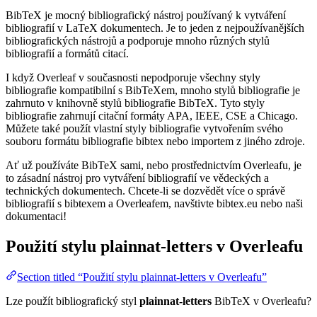
BibTeX je mocný bibliografický nástroj používaný k vytváření
bibliografií v LaTeX dokumentech. Je to jeden z nejpoužívanějších
bibliografických nástrojů a podporuje mnoho různých stylů
bibliografií a formátů citací.
I když Overleaf v současnosti nepodporuje všechny styly
bibliografie kompatibilní s BibTeXem, mnoho stylů bibliografie je
zahrnuto v knihovně stylů bibliografie BibTeX. Tyto styly
bibliografie zahrnují citační formáty APA, IEEE, CSE a Chicago.
Můžete také použít vlastní styly bibliografie vytvořením svého
souboru formátu bibliografie bibtex nebo importem z jiného zdroje.
Ať už používáte BibTeX sami, nebo prostřednictvím Overleafu, je
to zásadní nástroj pro vytváření bibliografií ve vědeckých a
technických dokumentech. Chcete-li se dozvědět více o správě
bibliografií s bibtexem a Overleafem, navštivte bibtex.eu nebo naši
dokumentaci!
Použití stylu
plainnat-letters
v Overleafu
Section titled “Použití stylu plainnat-letters v Overleafu”
Lze použít bibliografický styl
plainnat-letters
BibTeX v Overleafu?