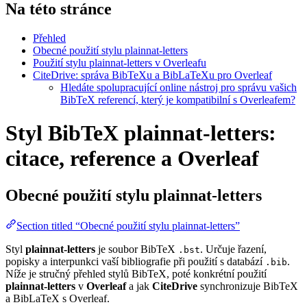
Na této stránce
Přehled
Obecné použití stylu plainnat-letters
Použití stylu plainnat-letters v Overleafu
CiteDrive: správa BibTeXu a BibLaTeXu pro Overleaf
Hledáte spolupracující online nástroj pro správu vašich
BibTeX referencí, který je kompatibilní s Overleafem?
Styl BibTeX plainnat-letters:
citace, reference a Overleaf
Obecné použití stylu
plainnat-letters
Section titled “Obecné použití stylu plainnat-letters”
Styl
plainnat-letters
je soubor BibTeX
. Určuje řazení,
.bst
popisky a interpunkci vaší bibliografie při použití s databází
.
.bib
Níže je stručný přehled stylů BibTeX, poté konkrétní použití
plainnat-letters
v
Overleaf
a jak
CiteDrive
synchronizuje BibTeX
a BibLaTeX s Overleaf.