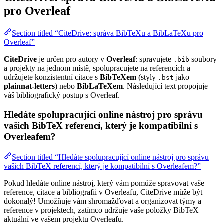
pro Overleaf
Section titled “CiteDrive: správa BibTeXu a BibLaTeXu pro
Overleaf”
CiteDrive
je určen pro autory v
Overleaf
: spravujete
soubory
.bib
a projekty na jednom místě, spolupracujete na referencích a
udržujete konzistentní citace s
BibTeXem
(styly
jako
.bst
plainnat-letters
) nebo
BibLaTeXem
. Následující text propojuje
váš bibliografický postup s Overleaf.
Hledáte spolupracující online nástroj pro správu
vašich BibTeX referencí, který je kompatibilní s
Overleafem?
Section titled “Hledáte spolupracující online nástroj pro správu
vašich BibTeX referencí, který je kompatibilní s Overleafem?”
Pokud hledáte online nástroj, který vám pomůže spravovat vaše
reference, citace a bibliografii v Overleafu, CiteDrive může být
dokonalý! Umožňuje vám shromažďovat a organizovat týmy a
reference v projektech, zatímco udržuje vaše položky BibTeX
aktuální ve vašem projektu Overleafu.