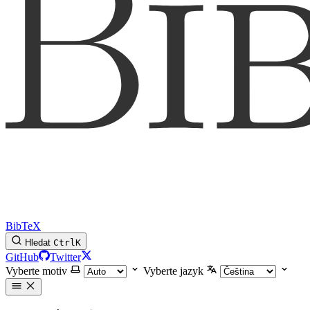
BibTeX
Hledat
Ctrl
K
GitHub
Twitter
Vyberte motiv
Vyberte jazyk