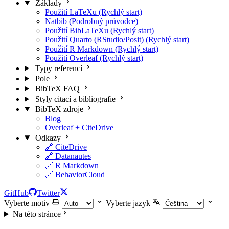
Základy
Použití LaTeXu (Rychlý start)
Natbib (Podrobný průvodce)
Použití BibLaTeXu (Rychlý start)
Použití Quarto (RStudio/Posit) (Rychlý start)
Použití R Markdown (Rychlý start)
Použití Overleaf (Rychlý start)
Typy referencí
Pole
BibTeX FAQ
Styly citací a bibliografie
BibTeX zdroje
Blog
Overleaf + CiteDrive
Odkazy
🔗 CiteDrive
🔗 Datanautes
🔗 R Markdown
🔗 BehaviorCloud
GitHub
Twitter
Vyberte motiv
Vyberte jazyk
Na této stránce