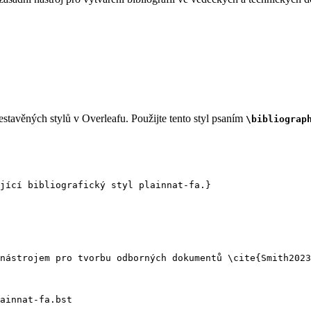
stavěných stylů v Overleafu. Použijte tento styl psaním
\bibliograp
jící bibliografický styl plainnat-fa.}
nástrojem pro tvorbu odborných dokumentů 
\cite
{
Smith2023
ainnat-fa.bst