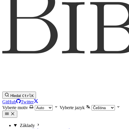
Hledat
Ctrl
K
GitHub
Twitter
Vyberte motiv
Vyberte jazyk
Základy