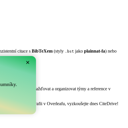
zistentní citace s
BibTeXem
(styly
jako
plainnat-fa
) nebo
.bst
×
m?
.
kumníky.
! Umožňuje vám shromažďovat a organizovat týmy a reference v
pravovat vaši bibliografii v Overleafu, vyzkoušejte dnes CiteDrive!