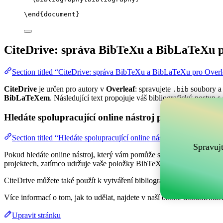
\end
{
document
}
CiteDrive: správa BibTeXu a BibLaTeXu p
Section titled “CiteDrive: správa BibTeXu a BibLaTeXu pro Overl
CiteDrive
je určen pro autory v
Overleaf
: spravujete
soubory a 
.bib
BibLaTeXem
. Následující text propojuje váš bibliografický postup s
Hledáte spolupracující online nástroj pro správu vaši
Section titled “Hledáte spolupracující online nástroj pro správu va
Spravuj
Pokud hledáte online nástroj, který vám pomůže spravovat vaše refer
projektech, zatímco udržuje vaše položky BibTeX aktuální ve vašem 
CiteDrive můžete také použít k vytváření bibliografií a citací v různý
Více informací o tom, jak to udělat, najdete v naší online dokumentaci
Upravit stránku