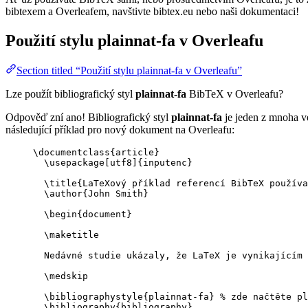
bibtexem a Overleafem, navštivte bibtex.eu nebo naši dokumentaci!
Použití stylu
plainnat-fa
v Overleafu
Section titled “Použití stylu plainnat-fa v Overleafu”
Lze použít bibliografický styl
plainnat-fa
BibTeX v Overleafu?
Odpověď zní ano! Bibliografický styl
plainnat-fa
je jeden z mnoha ve
následující příklad pro nový dokument na Overleafu:
\documentclass
{
article
}
\usepackage
[
utf8
]{
inputenc
}
\title
{LaTeXový příklad referencí BibTeX používa
\author
{John Smith}
\begin
{
document
}
\maketitle
Nedávné studie ukázaly, že LaTeX je vynikajícím 
\medskip
\bibliographystyle
{plainnat-fa} 
% zde načtěte pl
\bibliography
{bibliography}