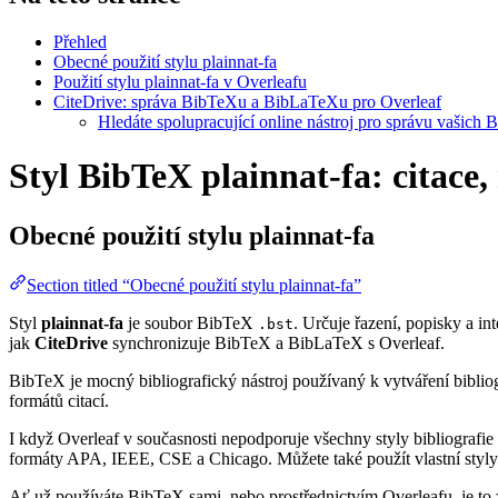
Přehled
Obecné použití stylu plainnat-fa
Použití stylu plainnat-fa v Overleafu
CiteDrive: správa BibTeXu a BibLaTeXu pro Overleaf
Hledáte spolupracující online nástroj pro správu vašich 
Styl BibTeX plainnat-fa: citace,
Obecné použití stylu
plainnat-fa
Section titled “Obecné použití stylu plainnat-fa”
Styl
plainnat-fa
je soubor BibTeX
. Určuje řazení, popisky a int
.bst
jak
CiteDrive
synchronizuje BibTeX a BibLaTeX s Overleaf.
BibTeX je mocný bibliografický nástroj používaný k vytváření bibliog
formátů citací.
I když Overleaf v současnosti nepodporuje všechny styly bibliografie 
formáty APA, IEEE, CSE a Chicago. Můžete také použít vlastní styly 
Ať už používáte BibTeX sami, nebo prostřednictvím Overleafu, je to z