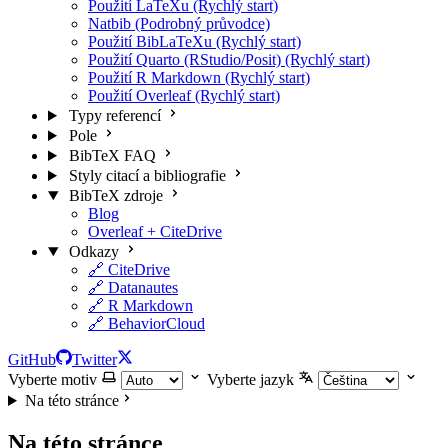
Použití LaTeXu (Rychlý start)
Natbib (Podrobný průvodce)
Použití BibLaTeXu (Rychlý start)
Použití Quarto (RStudio/Posit) (Rychlý start)
Použití R Markdown (Rychlý start)
Použití Overleaf (Rychlý start)
Typy referencí
Pole
BibTeX FAQ
Styly citací a bibliografie
BibTeX zdroje
Blog
Overleaf + CiteDrive
Odkazy
🔗 CiteDrive
🔗 Datanautes
🔗 R Markdown
🔗 BehaviorCloud
GitHub
Twitter
Vyberte motiv
Vyberte jazyk
Na této stránce
Na této stránce