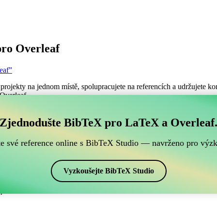
ro Overleaf
eaf”
projekty na jednom místě, spolupracujete na referencích a udržujete kon
 Overleaf.
ch BibTeX referencí, který je kompatibilní s Overleafe
Zjednodušte BibTeX pro LaTeX a Overleaf
šich BibTeX referencí, který je kompatibilní s Overleafem?”
te své reference online s BibTeX Studio — navrženo pro výz
ence, citace a bibliografii v Overleafu, CiteDrive může být dokonalý
projektu Overleafu.
Vyzkoušejte BibTeX Studio
ch stylech, včetně plainnat-fa. Pokud tedy hledáte snadný způsob, jak s
.