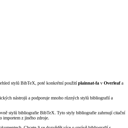
přehled stylů BibTeX, poté konkrétní použití
plainnat-fa
v
Overleaf
a
ických nástrojů a podporuje mnoho různých stylů bibliografií a
ně stylů bibliografie BibTeX. Tyto styly bibliografie zahrnují citační
o importem z jiného zdroje.
kumentech. Chcete-li se dozvědět více o správě bibliografií s