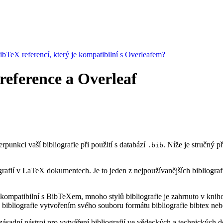
BibTeX referencí, který je kompatibilní s Overleafem?
 reference a Overleaf
erpunkci vaší bibliografie při použití s databází
. Níže je stručný 
.bib
rafií v LaTeX dokumentech. Je to jeden z nejpoužívanějších bibliograf
kompatibilní s BibTeXem, mnoho stylů bibliografie je zahrnuto v knihov
bibliografie vytvořením svého souboru formátu bibliografie bibtex neb
ásadní nástroj pro vytváření bibliografií ve vědeckých a technických do