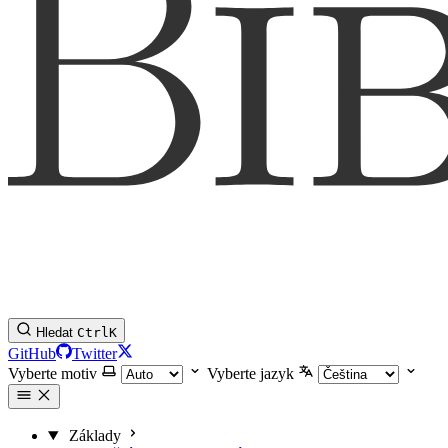
Hledat
Ctrl
K
GitHub
Twitter
Vyberte motiv
Vyberte jazyk
Základy