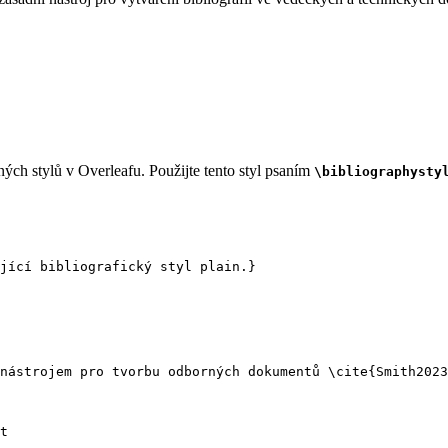
ých stylů v Overleafu. Použijte tento styl psaním
\bibliographysty
jící bibliografický styl plain.}
nástrojem pro tvorbu odborných dokumentů 
\cite
{
Smith2023
t