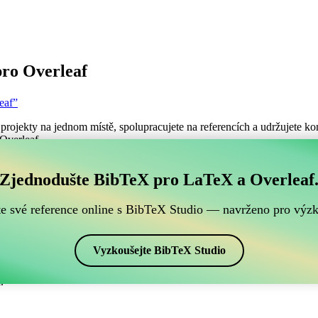
ro Overleaf
eaf”
projekty na jednom místě, spolupracujete na referencích a udržujete kon
 Overleaf.
ch BibTeX referencí, který je kompatibilní s Overleafe
Zjednodušte BibTeX pro LaTeX a Overleaf
šich BibTeX referencí, který je kompatibilní s Overleafem?”
te své reference online s BibTeX Studio — navrženo pro výz
ence, citace a bibliografii v Overleafu, CiteDrive může být dokonalý
projektu Overleafu.
Vyzkoušejte BibTeX Studio
ch stylech, včetně plain. Pokud tedy hledáte snadný způsob, jak spravov
.