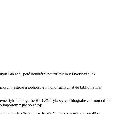
 stylů BibTeX, poté konkrétní použití
plain
v
Overleaf
a jak
ických nástrojů a podporuje mnoho různých stylů bibliografií a
ně stylů bibliografie BibTeX. Tyto styly bibliografie zahrnují citační
o importem z jiného zdroje.
kumentech. Chcete-li se dozvědět více o správě bibliografií s