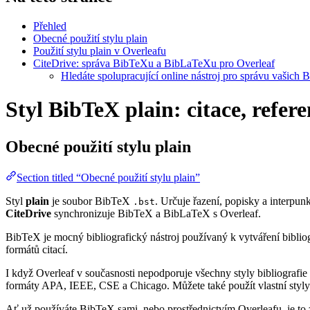
Přehled
Obecné použití stylu plain
Použití stylu plain v Overleafu
CiteDrive: správa BibTeXu a BibLaTeXu pro Overleaf
Hledáte spolupracující online nástroj pro správu vašich 
Styl BibTeX plain: citace, refer
Obecné použití stylu
plain
Section titled “Obecné použití stylu plain”
Styl
plain
je soubor BibTeX
. Určuje řazení, popisky a interpunk
.bst
CiteDrive
synchronizuje BibTeX a BibLaTeX s Overleaf.
BibTeX je mocný bibliografický nástroj používaný k vytváření bibliog
formátů citací.
I když Overleaf v současnosti nepodporuje všechny styly bibliografie 
formáty APA, IEEE, CSE a Chicago. Můžete také použít vlastní styly 
Ať už používáte BibTeX sami, nebo prostřednictvím Overleafu, je to z