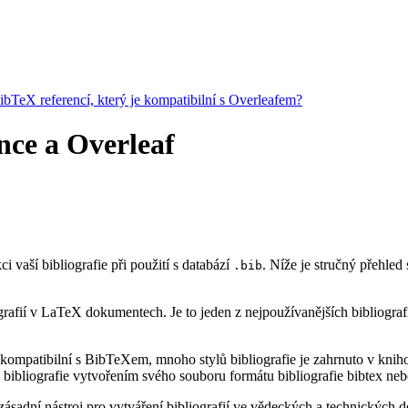
BibTeX referencí, který je kompatibilní s Overleafem?
ence a Overleaf
ci vaší bibliografie při použití s databází
. Níže je stručný přehled
.bib
rafií v LaTeX dokumentech. Je to jeden z nejpoužívanějších bibliograf
kompatibilní s BibTeXem, mnoho stylů bibliografie je zahrnuto v knihov
bibliografie vytvořením svého souboru formátu bibliografie bibtex neb
ásadní nástroj pro vytváření bibliografií ve vědeckých a technických do