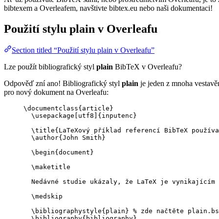
bibtexem a Overleafem, navštivte bibtex.eu nebo naši dokumentaci!
Použití stylu
plain
v Overleafu
Section titled “Použití stylu plain v Overleafu”
Lze použít bibliografický styl
plain
BibTeX v Overleafu?
Odpověď zní ano! Bibliografický styl
plain
je jeden z mnoha vestavěn
pro nový dokument na Overleafu:
\documentclass
{
article
}
\usepackage
[
utf8
]{
inputenc
}
\title
{LaTeXový příklad referencí BibTeX používa
\author
{John Smith}
\begin
{
document
}
\maketitle
Nedávné studie ukázaly, že LaTeX je vynikajícím 
\medskip
\bibliographystyle
{plain} 
% zde načtěte plain.bs
\bibliography
{bibliography}