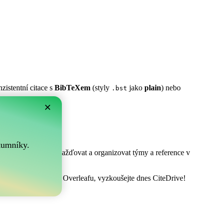
zistentní citace s
BibTeXem
(styly
jako
plain
) nebo
.bst
×
m?
.
kumníky.
! Umožňuje vám shromažďovat a organizovat týmy a reference v
at vaši bibliografii v Overleafu, vyzkoušejte dnes CiteDrive!