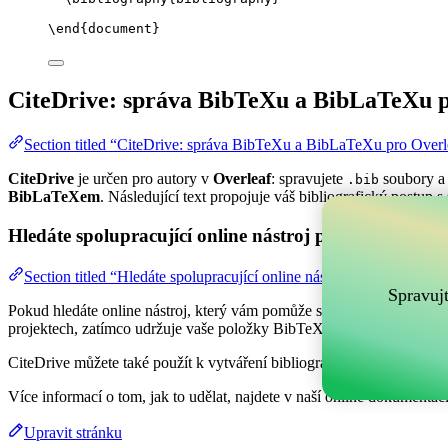
\end
{
document
}
CiteDrive: správa BibTeXu a BibLaTeXu p
Section titled “CiteDrive: správa BibTeXu a BibLaTeXu pro Overl
CiteDrive
je určen pro autory v
Overleaf
: spravujete
soubory a 
.bib
BibLaTeXem
. Následující text propojuje váš bibliografický postup s
Hledáte spolupracující online nástroj pro správu vaši
Section titled “Hledáte spolupracující online nástroj pro správu va
Spravuj
Pokud hledáte online nástroj, který vám pomůže spravovat vaše refer
projektech, zatímco udržuje vaše položky BibTeX aktuální ve vašem 
CiteDrive můžete také použít k vytváření bibliografií a citací v různý
Více informací o tom, jak to udělat, najdete v naší online dokumentaci
Upravit stránku