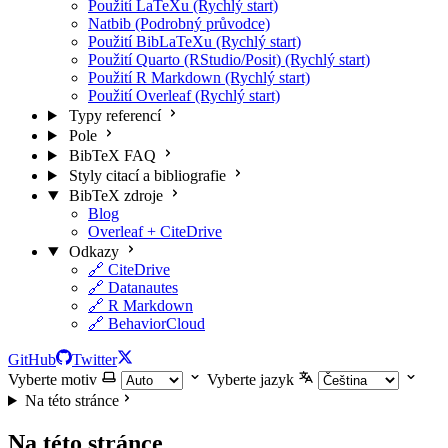
Použití LaTeXu (Rychlý start)
Natbib (Podrobný průvodce)
Použití BibLaTeXu (Rychlý start)
Použití Quarto (RStudio/Posit) (Rychlý start)
Použití R Markdown (Rychlý start)
Použití Overleaf (Rychlý start)
Typy referencí
Pole
BibTeX FAQ
Styly citací a bibliografie
BibTeX zdroje
Blog
Overleaf + CiteDrive
Odkazy
🔗 CiteDrive
🔗 Datanautes
🔗 R Markdown
🔗 BehaviorCloud
GitHub
Twitter
Vyberte motiv
Vyberte jazyk
Na této stránce
Na této stránce