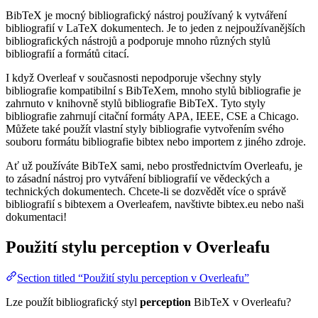
BibTeX je mocný bibliografický nástroj používaný k vytváření
bibliografií v LaTeX dokumentech. Je to jeden z nejpoužívanějších
bibliografických nástrojů a podporuje mnoho různých stylů
bibliografií a formátů citací.
I když Overleaf v současnosti nepodporuje všechny styly
bibliografie kompatibilní s BibTeXem, mnoho stylů bibliografie je
zahrnuto v knihovně stylů bibliografie BibTeX. Tyto styly
bibliografie zahrnují citační formáty APA, IEEE, CSE a Chicago.
Můžete také použít vlastní styly bibliografie vytvořením svého
souboru formátu bibliografie bibtex nebo importem z jiného zdroje.
Ať už používáte BibTeX sami, nebo prostřednictvím Overleafu, je
to zásadní nástroj pro vytváření bibliografií ve vědeckých a
technických dokumentech. Chcete-li se dozvědět více o správě
bibliografií s bibtexem a Overleafem, navštivte bibtex.eu nebo naši
dokumentaci!
Použití stylu
perception
v Overleafu
Section titled “Použití stylu perception v Overleafu”
Lze použít bibliografický styl
perception
BibTeX v Overleafu?