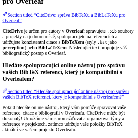
pro Overleaf
Section titled “CiteDrive: správa BibTeXu a BibLaTeXu pro
Overleaf”
CiteDrive
je určen pro autory v
Overleaf
: spravujete
soubory
.bib
a projekty na jednom místě, spolupracujete na referencích a
udržujete konzistentní citace s
BibTeXem
(styly
jako
.bst
perception
) nebo
BibLaTeXem
. Následující text propojuje váš
bibliografický postup s Overleaf.
Hledáte spolupracující online nástroj pro správu
vašich BibTeX referencí, který je kompatibilní s
Overleafem?
Section titled “Hledáte spolupracující online nástroj pro správu
vašich BibTeX referencí, který je kompatibilní s Overleafem?”
Pokud hledáte online nástroj, který vám pomůže spravovat vaše
reference, citace a bibliografii v Overleafu, CiteDrive může být
dokonalý! Umožňuje vám shromažďovat a organizovat týmy a
reference v projektech, zatímco udržuje vaše položky BibTeX
aktuální ve vašem projektu Overleafu.