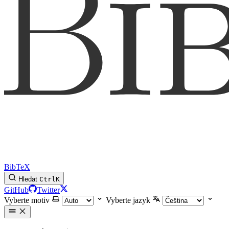
BibTeX
Hledat
Ctrl
K
GitHub
Twitter
Vyberte motiv
Vyberte jazyk