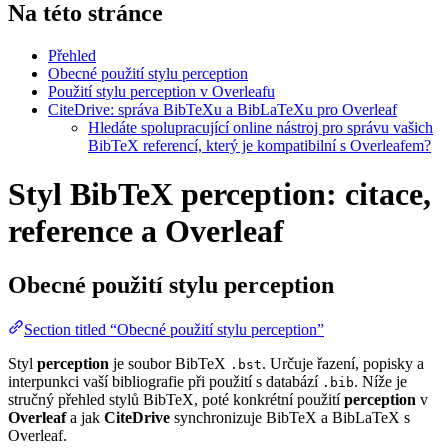
Na této stránce
Přehled
Obecné použití stylu perception
Použití stylu perception v Overleafu
CiteDrive: správa BibTeXu a BibLaTeXu pro Overleaf
Hledáte spolupracující online nástroj pro správu vašich
BibTeX referencí, který je kompatibilní s Overleafem?
Styl BibTeX perception: citace,
reference a Overleaf
Obecné použití stylu
perception
Section titled “Obecné použití stylu perception”
Styl
perception
je soubor BibTeX
. Určuje řazení, popisky a
.bst
interpunkci vaší bibliografie při použití s databází
. Níže je
.bib
stručný přehled stylů BibTeX, poté konkrétní použití
perception
v
Overleaf
a jak
CiteDrive
synchronizuje BibTeX a BibLaTeX s
Overleaf.