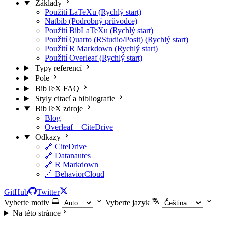
Základy
Použití LaTeXu (Rychlý start)
Natbib (Podrobný průvodce)
Použití BibLaTeXu (Rychlý start)
Použití Quarto (RStudio/Posit) (Rychlý start)
Použití R Markdown (Rychlý start)
Použití Overleaf (Rychlý start)
Typy referencí
Pole
BibTeX FAQ
Styly citací a bibliografie
BibTeX zdroje
Blog
Overleaf + CiteDrive
Odkazy
🔗 CiteDrive
🔗 Datanautes
🔗 R Markdown
🔗 BehaviorCloud
GitHub
Twitter
Vyberte motiv
Vyberte jazyk
Na této stránce