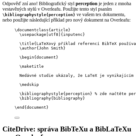
Odpověď zní ano! Bibliografický styl
perception
je jeden z mnoha
vestavěných stylů v Overleafu. Použijte tento styl psaním
ve vašem tex dokumentu,
\bibliographystyle{perception}
nebo použijte následující příklad pro nový dokument na Overleafu:
\documentclass
{
article
}
\usepackage
[
utf8
]{
inputenc
}
\title
{LaTeXový příklad referencí BibTeX použív
\author
{John Smith}
\begin
{
document
}
\maketitle
Nedávné studie ukázaly, že LaTeX je vynikajícím 
\medskip
\bibliographystyle
{perception} 
% zde načtěte per
\bibliography
{bibliography}
\end
{
document
}
CiteDrive: správa BibTeXu a BibLaTeXu