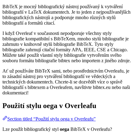
BibTeX je mocný bibliografický nástroj používaný k vytváření
bibliografií v LaTeX dokumentech. Je to jeden z nejpoužívanějších
bibliografických nástrojů a podporuje mnoho různých stylů
bibliografií a formátů citací.
I když Overleaf v současnosti nepodporuje všechny styly
bibliografie kompatibilní s BibTeXem, mnoho stylů bibliografie je
zahrnuto v knihovně stylů bibliografie BibTeX. Tyto styly
bibliografie zahrnují citační formáty APA, IEEE, CSE a Chicago.
Můžete také použít vlastní styly bibliografie vytvořením svého
souboru formátu bibliografie bibtex nebo importem z jiného zdroje.
Ať už používáte BibTeX sami, nebo prostřednictvím Overleafu, je
to zásadní nástroj pro vytváření bibliografií ve vědeckých a
technických dokumentech. Chcete-li se dozvědět více o správě
bibliografií s bibtexem a Overleafem, navštivte bibtex.eu nebo naši
dokumentaci!
Použití stylu
oega
v Overleafu
Section titled “Použití stylu oega v Overleafu”
Lze použít bibliografický styl
oega
BibTeX v Overleafu?