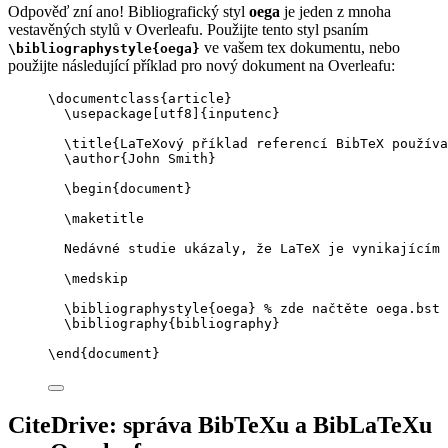
Odpověď zní ano! Bibliografický styl
oega
je jeden z mnoha
vestavěných stylů v Overleafu. Použijte tento styl psaním
ve vašem tex dokumentu, nebo
\bibliographystyle{oega}
použijte následující příklad pro nový dokument na Overleafu:
\documentclass
{
article
}
\usepackage
[
utf8
]{
inputenc
}
\title
{LaTeXový příklad referencí BibTeX používa
\author
{John Smith}
\begin
{
document
}
\maketitle
Nedávné studie ukázaly, že LaTeX je vynikajícím 
\medskip
\bibliographystyle
{oega} 
% zde načtěte oega.bst
\bibliography
{bibliography}
\end
{
document
}
CiteDrive: správa BibTeXu a BibLaTeXu