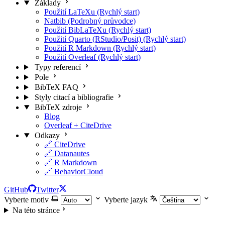
Základy
Použití LaTeXu (Rychlý start)
Natbib (Podrobný průvodce)
Použití BibLaTeXu (Rychlý start)
Použití Quarto (RStudio/Posit) (Rychlý start)
Použití R Markdown (Rychlý start)
Použití Overleaf (Rychlý start)
Typy referencí
Pole
BibTeX FAQ
Styly citací a bibliografie
BibTeX zdroje
Blog
Overleaf + CiteDrive
Odkazy
🔗 CiteDrive
🔗 Datanautes
🔗 R Markdown
🔗 BehaviorCloud
GitHub
Twitter
Vyberte motiv
Vyberte jazyk
Na této stránce