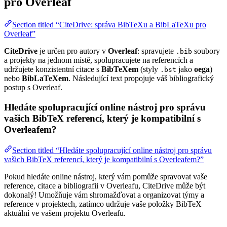
pro Overleaf
Section titled “CiteDrive: správa BibTeXu a BibLaTeXu pro
Overleaf”
CiteDrive
je určen pro autory v
Overleaf
: spravujete
soubory
.bib
a projekty na jednom místě, spolupracujete na referencích a
udržujete konzistentní citace s
BibTeXem
(styly
jako
oega
)
.bst
nebo
BibLaTeXem
. Následující text propojuje váš bibliografický
postup s Overleaf.
Hledáte spolupracující online nástroj pro správu
vašich BibTeX referencí, který je kompatibilní s
Overleafem?
Section titled “Hledáte spolupracující online nástroj pro správu
vašich BibTeX referencí, který je kompatibilní s Overleafem?”
Pokud hledáte online nástroj, který vám pomůže spravovat vaše
reference, citace a bibliografii v Overleafu, CiteDrive může být
dokonalý! Umožňuje vám shromažďovat a organizovat týmy a
reference v projektech, zatímco udržuje vaše položky BibTeX
aktuální ve vašem projektu Overleafu.