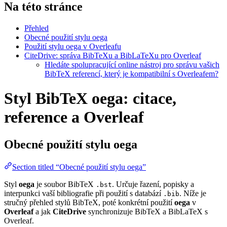
Na této stránce
Přehled
Obecné použití stylu oega
Použití stylu oega v Overleafu
CiteDrive: správa BibTeXu a BibLaTeXu pro Overleaf
Hledáte spolupracující online nástroj pro správu vašich
BibTeX referencí, který je kompatibilní s Overleafem?
Styl BibTeX oega: citace,
reference a Overleaf
Obecné použití stylu
oega
Section titled “Obecné použití stylu oega”
Styl
oega
je soubor BibTeX
. Určuje řazení, popisky a
.bst
interpunkci vaší bibliografie při použití s databází
. Níže je
.bib
stručný přehled stylů BibTeX, poté konkrétní použití
oega
v
Overleaf
a jak
CiteDrive
synchronizuje BibTeX a BibLaTeX s
Overleaf.