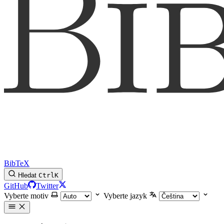
BibTeX
Hledat
Ctrl
K
GitHub
Twitter
Vyberte motiv
Vyberte jazyk