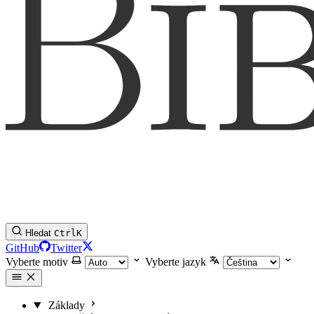
Hledat
Ctrl
K
GitHub
Twitter
Vyberte motiv
Vyberte jazyk
Základy