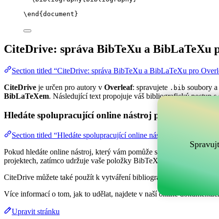
\end
{
document
}
CiteDrive: správa BibTeXu a BibLaTeXu p
Section titled “CiteDrive: správa BibTeXu a BibLaTeXu pro Overl
CiteDrive
je určen pro autory v
Overleaf
: spravujete
soubory a 
.bib
BibLaTeXem
. Následující text propojuje váš bibliografický postup s
Hledáte spolupracující online nástroj pro správu vaši
Section titled “Hledáte spolupracující online nástroj pro správu va
Spravuj
Pokud hledáte online nástroj, který vám pomůže spravovat vaše refer
projektech, zatímco udržuje vaše položky BibTeX aktuální ve vašem 
CiteDrive můžete také použít k vytváření bibliografií a citací v různ
Více informací o tom, jak to udělat, najdete v naší online dokumentaci
Upravit stránku