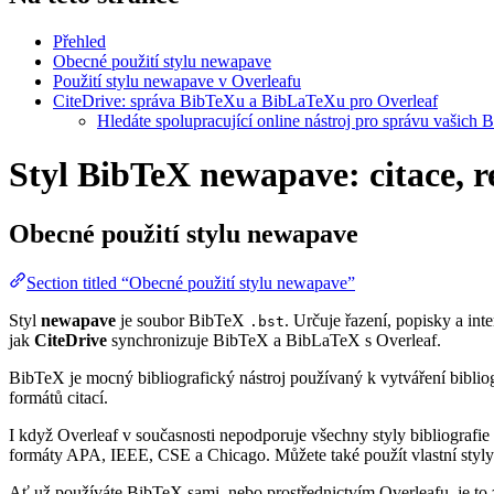
Přehled
Obecné použití stylu newapave
Použití stylu newapave v Overleafu
CiteDrive: správa BibTeXu a BibLaTeXu pro Overleaf
Hledáte spolupracující online nástroj pro správu vašich 
Styl BibTeX newapave: citace, r
Obecné použití stylu
newapave
Section titled “Obecné použití stylu newapave”
Styl
newapave
je soubor BibTeX
. Určuje řazení, popisky a inte
.bst
jak
CiteDrive
synchronizuje BibTeX a BibLaTeX s Overleaf.
BibTeX je mocný bibliografický nástroj používaný k vytváření bibliog
formátů citací.
I když Overleaf v současnosti nepodporuje všechny styly bibliografie 
formáty APA, IEEE, CSE a Chicago. Můžete také použít vlastní styly 
Ať už používáte BibTeX sami, nebo prostřednictvím Overleafu, je to z