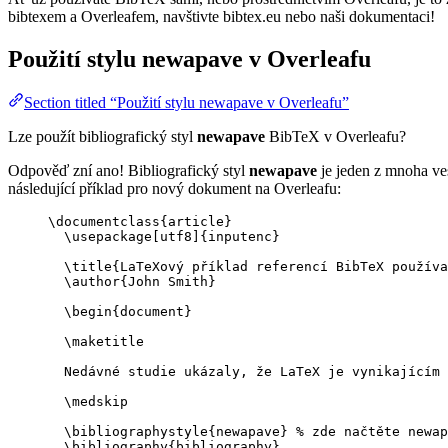
bibtexem a Overleafem, navštivte bibtex.eu nebo naši dokumentaci!
Použití stylu
newapave
v Overleafu
Section titled “Použití stylu newapave v Overleafu”
Lze použít bibliografický styl
newapave
BibTeX v Overleafu?
Odpověď zní ano! Bibliografický styl
newapave
je jeden z mnoha ves
následující příklad pro nový dokument na Overleafu:
\documentclass
{
article
}
\usepackage
[
utf8
]{
inputenc
}
\title
{LaTeXový příklad referencí BibTeX používa
\author
{John Smith}
\begin
{
document
}
\maketitle
Nedávné studie ukázaly, že LaTeX je vynikajícím 
\medskip
\bibliographystyle
{newapave} 
% zde načtěte newap
\bibliography
{bibliography}