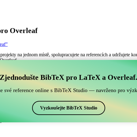
ro Overleaf
eaf”
projekty na jednom místě, spolupracujete na referencích a udržujete kon
 Overleaf.
ch BibTeX referencí, který je kompatibilní s Overleafe
Zjednodušte BibTeX pro LaTeX a Overleaf
šich BibTeX referencí, který je kompatibilní s Overleafem?”
te své reference online s BibTeX Studio — navrženo pro výz
ence, citace a bibliografii v Overleafu, CiteDrive může být dokonalý
projektu Overleafu.
Vyzkoušejte BibTeX Studio
ých stylech, včetně newapave. Pokud tedy hledáte snadný způsob, jak spr
.