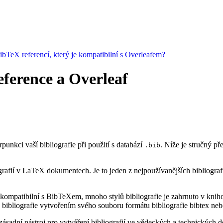
BibTeX referencí, který je kompatibilní s Overleafem?
eference a Overleaf
rpunkci vaší bibliografie při použití s databází
. Níže je stručný p
.bib
rafií v LaTeX dokumentech. Je to jeden z nejpoužívanějších bibliograf
kompatibilní s BibTeXem, mnoho stylů bibliografie je zahrnuto v knihov
bibliografie vytvořením svého souboru formátu bibliografie bibtex neb
ásadní nástroj pro vytváření bibliografií ve vědeckých a technických do