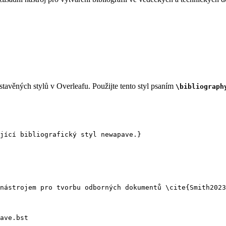
tavěných stylů v Overleafu. Použijte tento styl psaním
\bibliograph
jící bibliografický styl newapave.}
nástrojem pro tvorbu odborných dokumentů 
\cite
{
Smith2023
ave.bst