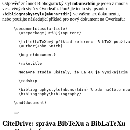
Odpověď zní ano! Bibliografický styl
mbunsrtdin
je jeden z mnoha
vestavěných stylů v Overleafu. Použijte tento styl psaním
ve vašem tex dokumentu,
\bibliographystyle{mbunsrtdin}
nebo použijte následující příklad pro nový dokument na Overleafu:
\documentclass
{
article
}
\usepackage
[
utf8
]{
inputenc
}
\title
{LaTeXový příklad referencí BibTeX použív
\author
{John Smith}
\begin
{
document
}
\maketitle
Nedávné studie ukázaly, že LaTeX je vynikajícím 
\medskip
\bibliographystyle
{mbunsrtdin} 
% zde načtěte mbu
\bibliography
{bibliography}
\end
{
document
}
CiteDrive: správa BibTeXu a BibLaTeXu