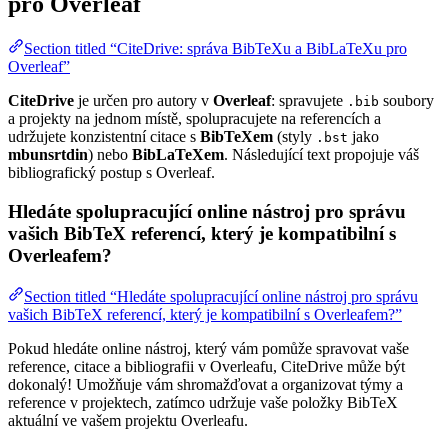
pro Overleaf
Section titled “CiteDrive: správa BibTeXu a BibLaTeXu pro
Overleaf”
CiteDrive
je určen pro autory v
Overleaf
: spravujete
soubory
.bib
a projekty na jednom místě, spolupracujete na referencích a
udržujete konzistentní citace s
BibTeXem
(styly
jako
.bst
mbunsrtdin
) nebo
BibLaTeXem
. Následující text propojuje váš
bibliografický postup s Overleaf.
Hledáte spolupracující online nástroj pro správu
vašich BibTeX referencí, který je kompatibilní s
Overleafem?
Section titled “Hledáte spolupracující online nástroj pro správu
vašich BibTeX referencí, který je kompatibilní s Overleafem?”
Pokud hledáte online nástroj, který vám pomůže spravovat vaše
reference, citace a bibliografii v Overleafu, CiteDrive může být
dokonalý! Umožňuje vám shromažďovat a organizovat týmy a
reference v projektech, zatímco udržuje vaše položky BibTeX
aktuální ve vašem projektu Overleafu.