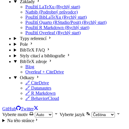
Základy
Použití LaTeXu (Rychlý start)
Natbib (Podrobný průvodce)
Použití BibLaTeXu (Rychlý start)
Použití Quarto (RStudio/Posit) (Rychlý start)
Použití R Markdown (Rychlý start)
Použití Overleaf (Rychlý start)
Typy referencí
Pole
BibTeX FAQ
Styly citací a bibliografie
BibTeX zdroje
Blog
Overleaf + CiteDrive
Odkazy
🔗 CiteDrive
🔗 Datanautes
🔗 R Markdown
🔗 BehaviorCloud
GitHub
Twitter
Vyberte motiv
Vyberte jazyk
Na této stránce