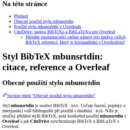
Na této stránce
Přehled
Obecné použití stylu mbunsrtdin
Použití stylu mbunsrtdin v Overleafu
CiteDrive: správa BibTeXu a BibLaTeXu pro Overleaf
Hledáte spolupracující online nástroj pro správu vašich
BibTeX referencí, který je kompatibilní s Overleafem?
Styl BibTeX mbunsrtdin:
citace, reference a Overleaf
Obecné použití stylu
mbunsrtdin
Section titled “Obecné použití stylu mbunsrtdin”
Styl
mbunsrtdin
je soubor BibTeX
. Určuje řazení, popisky a
.bst
interpunkci vaší bibliografie při použití s databází
. Níže je
.bib
stručný přehled stylů BibTeX, poté konkrétní použití
mbunsrtdin
v
Overleaf
a jak
CiteDrive
synchronizuje BibTeX a BibLaTeX s
Overleaf.