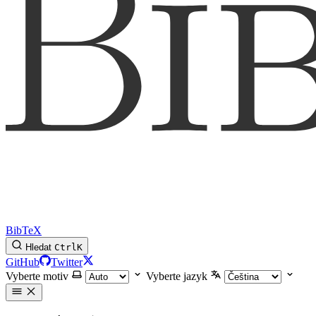
BibTeX
Hledat
Ctrl
K
GitHub
Twitter
Vyberte motiv
Vyberte jazyk