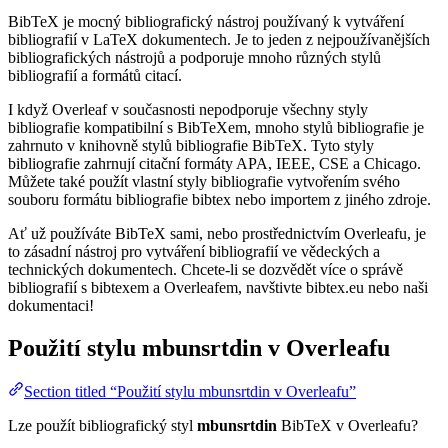
BibTeX je mocný bibliografický nástroj používaný k vytváření
bibliografií v LaTeX dokumentech. Je to jeden z nejpoužívanějších
bibliografických nástrojů a podporuje mnoho různých stylů
bibliografií a formátů citací.
I když Overleaf v současnosti nepodporuje všechny styly
bibliografie kompatibilní s BibTeXem, mnoho stylů bibliografie je
zahrnuto v knihovně stylů bibliografie BibTeX. Tyto styly
bibliografie zahrnují citační formáty APA, IEEE, CSE a Chicago.
Můžete také použít vlastní styly bibliografie vytvořením svého
souboru formátu bibliografie bibtex nebo importem z jiného zdroje.
Ať už používáte BibTeX sami, nebo prostřednictvím Overleafu, je
to zásadní nástroj pro vytváření bibliografií ve vědeckých a
technických dokumentech. Chcete-li se dozvědět více o správě
bibliografií s bibtexem a Overleafem, navštivte bibtex.eu nebo naši
dokumentaci!
Použití stylu
mbunsrtdin
v Overleafu
Section titled “Použití stylu mbunsrtdin v Overleafu”
Lze použít bibliografický styl
mbunsrtdin
BibTeX v Overleafu?