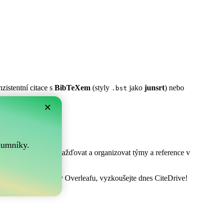
zistentní citace s
BibTeXem
(styly
jako
junsrt
) nebo
.bst
×
m?
.
kumníky.
! Umožňuje vám shromažďovat a organizovat týmy a reference v
vat vaši bibliografii v Overleafu, vyzkoušejte dnes CiteDrive!