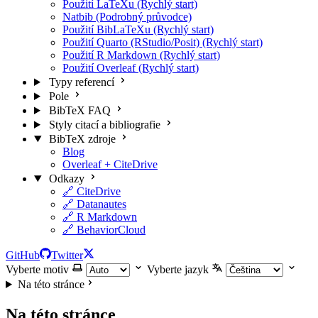
Použití LaTeXu (Rychlý start)
Natbib (Podrobný průvodce)
Použití BibLaTeXu (Rychlý start)
Použití Quarto (RStudio/Posit) (Rychlý start)
Použití R Markdown (Rychlý start)
Použití Overleaf (Rychlý start)
Typy referencí
Pole
BibTeX FAQ
Styly citací a bibliografie
BibTeX zdroje
Blog
Overleaf + CiteDrive
Odkazy
🔗 CiteDrive
🔗 Datanautes
🔗 R Markdown
🔗 BehaviorCloud
GitHub
Twitter
Vyberte motiv
Vyberte jazyk
Na této stránce
Na této stránce