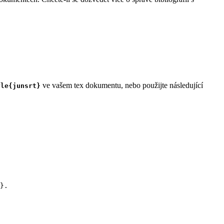
ve vašem tex dokumentu, nebo použijte následující
yle{junsrt}
}.