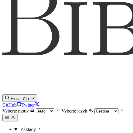
Hledat
Ctrl
K
GitHub
Twitter
Vyberte motiv
Vyberte jazyk
Základy