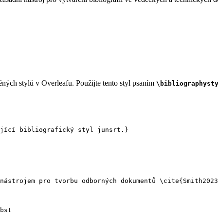
ných stylů v Overleafu. Použijte tento styl psaním
\bibliographyst
jící bibliografický styl junsrt.}
nástrojem pro tvorbu odborných dokumentů 
\cite
{
Smith2023
bst