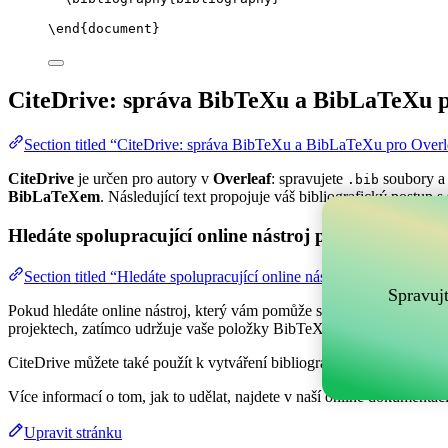
\end
{
document
}
CiteDrive: správa BibTeXu a BibLaTeXu p
Section titled “CiteDrive: správa BibTeXu a BibLaTeXu pro Overl
CiteDrive
je určen pro autory v
Overleaf
: spravujete
soubory a 
.bib
BibLaTeXem
. Následující text propojuje váš bibliografický postup s
Hledáte spolupracující online nástroj pro správu vaši
Section titled “Hledáte spolupracující online nástroj pro správu va
Spravuj
Pokud hledáte online nástroj, který vám pomůže spravovat vaše refer
projektech, zatímco udržuje vaše položky BibTeX aktuální ve vašem 
CiteDrive můžete také použít k vytváření bibliografií a citací v různý
Více informací o tom, jak to udělat, najdete v naší online dokumentaci
Upravit stránku