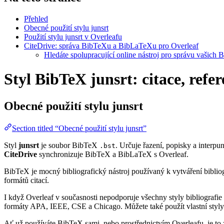
Přehled
Obecné použití stylu junsrt
Použití stylu junsrt v Overleafu
CiteDrive: správa BibTeXu a BibLaTeXu pro Overleaf
Hledáte spolupracující online nástroj pro správu vašich 
Styl BibTeX junsrt: citace, refe
Obecné použití stylu
junsrt
Section titled “Obecné použití stylu junsrt”
Styl
junsrt
je soubor BibTeX
. Určuje řazení, popisky a interpun
.bst
CiteDrive
synchronizuje BibTeX a BibLaTeX s Overleaf.
BibTeX je mocný bibliografický nástroj používaný k vytváření bibliog
formátů citací.
I když Overleaf v současnosti nepodporuje všechny styly bibliografie 
formáty APA, IEEE, CSE a Chicago. Můžete také použít vlastní styly 
Ať už používáte BibTeX sami, nebo prostřednictvím Overleafu, je to z