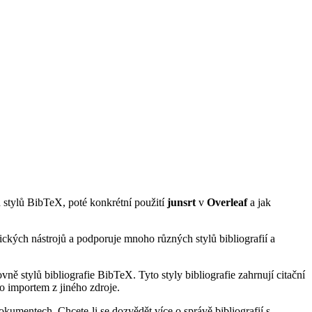
d stylů BibTeX, poté konkrétní použití
junsrt
v
Overleaf
a jak
ických nástrojů a podporuje mnoho různých stylů bibliografií a
ně stylů bibliografie BibTeX. Tyto styly bibliografie zahrnují citační
o importem z jiného zdroje.
kumentech. Chcete-li se dozvědět více o správě bibliografií s