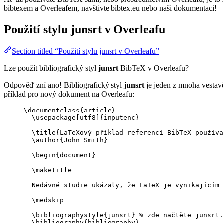
bibtexem a Overleafem, navštivte bibtex.eu nebo naši dokumentaci!
Použití stylu
junsrt
v Overleafu
Section titled “Použití stylu junsrt v Overleafu”
Lze použít bibliografický styl
junsrt
BibTeX v Overleafu?
Odpověď zní ano! Bibliografický styl
junsrt
je jeden z mnoha vestavě
příklad pro nový dokument na Overleafu:
\documentclass
{
article
}
\usepackage
[
utf8
]{
inputenc
}
\title
{LaTeXový příklad referencí BibTeX používa
\author
{John Smith}
\begin
{
document
}
\maketitle
Nedávné studie ukázaly, že LaTeX je vynikajícím 
\medskip
\bibliographystyle
{junsrt} 
% zde načtěte junsrt.
\bibliography
{bibliography}