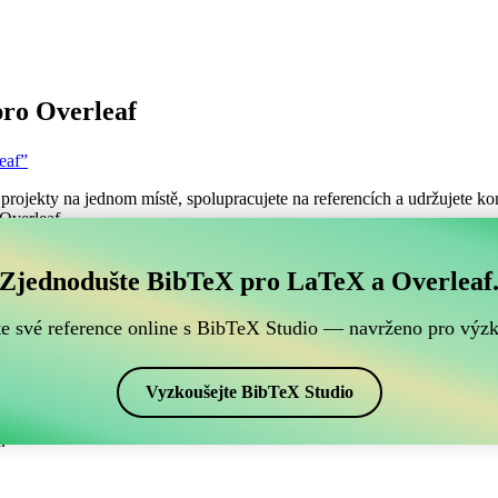
ro Overleaf
eaf”
projekty na jednom místě, spolupracujete na referencích a udržujete kon
 Overleaf.
ch BibTeX referencí, který je kompatibilní s Overleafe
Zjednodušte BibTeX pro LaTeX a Overleaf
šich BibTeX referencí, který je kompatibilní s Overleafem?”
te své reference online s BibTeX Studio — navrženo pro výz
ence, citace a bibliografii v Overleafu, CiteDrive může být dokonalý
projektu Overleafu.
Vyzkoušejte BibTeX Studio
ch stylech, včetně junsrt. Pokud tedy hledáte snadný způsob, jak spravo
.