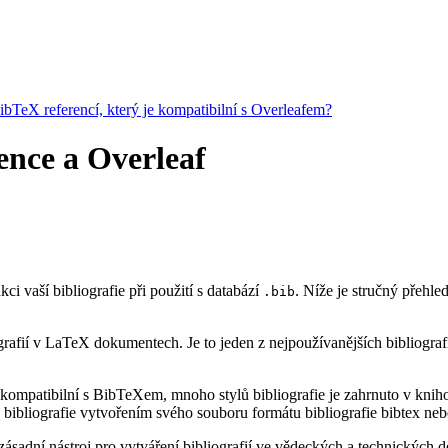
BibTeX referencí, který je kompatibilní s Overleafem?
rence a Overleaf
kci vaší bibliografie při použití s databází
. Níže je stručný přehle
.bib
rafií v LaTeX dokumentech. Je to jeden z nejpoužívanějších bibliograf
kompatibilní s BibTeXem, mnoho stylů bibliografie je zahrnuto v knihov
bibliografie vytvořením svého souboru formátu bibliografie bibtex neb
ásadní nástroj pro vytváření bibliografií ve vědeckých a technických do