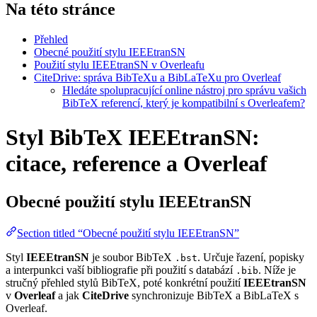
Na této stránce
Přehled
Obecné použití stylu IEEEtranSN
Použití stylu IEEEtranSN v Overleafu
CiteDrive: správa BibTeXu a BibLaTeXu pro Overleaf
Hledáte spolupracující online nástroj pro správu vašich
BibTeX referencí, který je kompatibilní s Overleafem?
Styl BibTeX IEEEtranSN:
citace, reference a Overleaf
Obecné použití stylu
IEEEtranSN
Section titled “Obecné použití stylu IEEEtranSN”
Styl
IEEEtranSN
je soubor BibTeX
. Určuje řazení, popisky
.bst
a interpunkci vaší bibliografie při použití s databází
. Níže je
.bib
stručný přehled stylů BibTeX, poté konkrétní použití
IEEEtranSN
v
Overleaf
a jak
CiteDrive
synchronizuje BibTeX a BibLaTeX s
Overleaf.