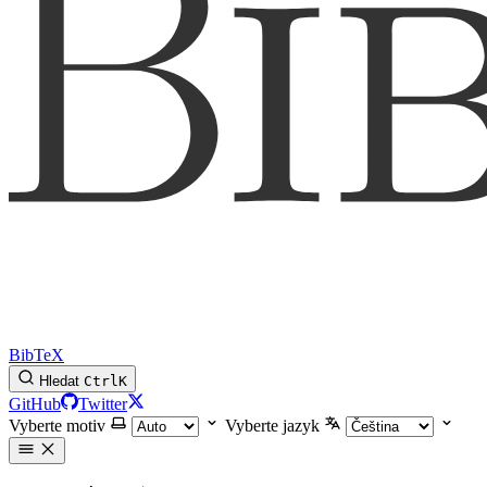
BibTeX
Hledat
Ctrl
K
GitHub
Twitter
Vyberte motiv
Vyberte jazyk