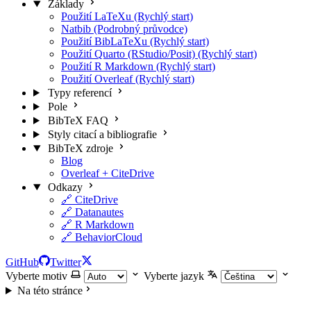
Základy
Použití LaTeXu (Rychlý start)
Natbib (Podrobný průvodce)
Použití BibLaTeXu (Rychlý start)
Použití Quarto (RStudio/Posit) (Rychlý start)
Použití R Markdown (Rychlý start)
Použití Overleaf (Rychlý start)
Typy referencí
Pole
BibTeX FAQ
Styly citací a bibliografie
BibTeX zdroje
Blog
Overleaf + CiteDrive
Odkazy
🔗 CiteDrive
🔗 Datanautes
🔗 R Markdown
🔗 BehaviorCloud
GitHub
Twitter
Vyberte motiv
Vyberte jazyk
Na této stránce