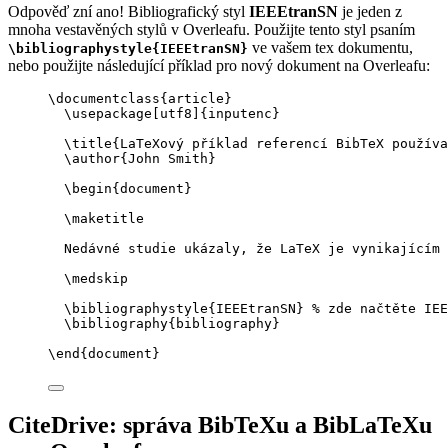
Odpověď zní ano! Bibliografický styl
IEEEtranSN
je jeden z
mnoha vestavěných stylů v Overleafu. Použijte tento styl psaním
ve vašem tex dokumentu,
\bibliographystyle{IEEEtranSN}
nebo použijte následující příklad pro nový dokument na Overleafu:
\documentclass
{
article
}
\usepackage
[
utf8
]{
inputenc
}
\title
{LaTeXový příklad referencí BibTeX použív
\author
{John Smith}
\begin
{
document
}
\maketitle
Nedávné studie ukázaly, že LaTeX je vynikajícím 
\medskip
\bibliographystyle
{IEEEtranSN} 
% zde načtěte IEE
\bibliography
{bibliography}
\end
{
document
}
CiteDrive: správa BibTeXu a BibLaTeXu