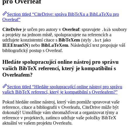
pro Overleaf
Section titled “CiteDrive: správa BibTeXu a BibLaTeXu pro
Overleaf”
CiteDrive
je určen pro autory v
Overleaf
: spravujete
soubory
.bib
a projekty na jednom místě, spolupracujete na referencích a
udržujete konzistentní citace s
BibTeXem
(styly
jako
.bst
IEEEtranSN
) nebo
BibLaTeXem
. Následující text propojuje váš
bibliografický postup s Overleaf.
Hledáte spolupracující online nástroj pro správu
vašich BibTeX referencí, který je kompatibilní s
Overleafem?
Section titled “Hledáte spolupracující online nástroj pro správu
vašich BibTeX referencí, který je kompatibilní s Overleafem?”
Pokud hledáte online nástroj, který vám pomůže spravovat vaše
reference, citace a bibliografii v Overleafu, CiteDrive může být
dokonalý! Umožňuje vám shromažďovat a organizovat týmy a
reference v projektech, zatímco udržuje vaše položky BibTeX
aktuální ve vašem projektu Overleafu.