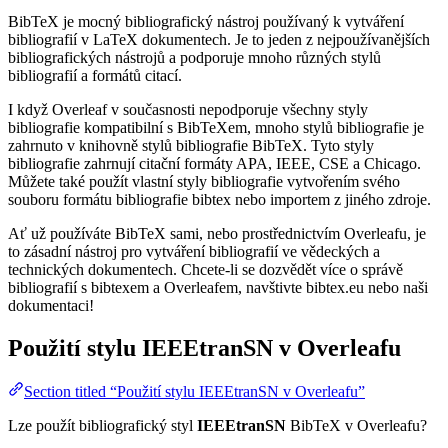
BibTeX je mocný bibliografický nástroj používaný k vytváření
bibliografií v LaTeX dokumentech. Je to jeden z nejpoužívanějších
bibliografických nástrojů a podporuje mnoho různých stylů
bibliografií a formátů citací.
I když Overleaf v současnosti nepodporuje všechny styly
bibliografie kompatibilní s BibTeXem, mnoho stylů bibliografie je
zahrnuto v knihovně stylů bibliografie BibTeX. Tyto styly
bibliografie zahrnují citační formáty APA, IEEE, CSE a Chicago.
Můžete také použít vlastní styly bibliografie vytvořením svého
souboru formátu bibliografie bibtex nebo importem z jiného zdroje.
Ať už používáte BibTeX sami, nebo prostřednictvím Overleafu, je
to zásadní nástroj pro vytváření bibliografií ve vědeckých a
technických dokumentech. Chcete-li se dozvědět více o správě
bibliografií s bibtexem a Overleafem, navštivte bibtex.eu nebo naši
dokumentaci!
Použití stylu
IEEEtranSN
v Overleafu
Section titled “Použití stylu IEEEtranSN v Overleafu”
Lze použít bibliografický styl
IEEEtranSN
BibTeX v Overleafu?