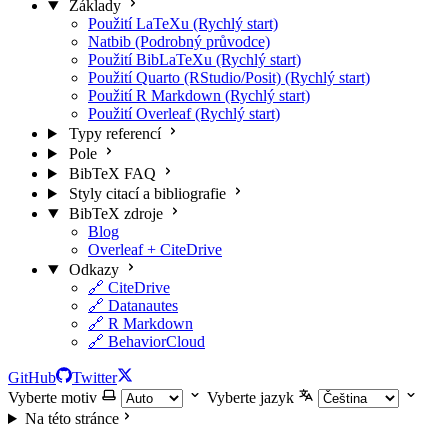
Základy
Použití LaTeXu (Rychlý start)
Natbib (Podrobný průvodce)
Použití BibLaTeXu (Rychlý start)
Použití Quarto (RStudio/Posit) (Rychlý start)
Použití R Markdown (Rychlý start)
Použití Overleaf (Rychlý start)
Typy referencí
Pole
BibTeX FAQ
Styly citací a bibliografie
BibTeX zdroje
Blog
Overleaf + CiteDrive
Odkazy
🔗 CiteDrive
🔗 Datanautes
🔗 R Markdown
🔗 BehaviorCloud
GitHub
Twitter
Vyberte motiv
Vyberte jazyk
Na této stránce