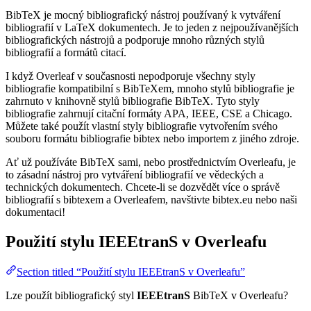
BibTeX je mocný bibliografický nástroj používaný k vytváření
bibliografií v LaTeX dokumentech. Je to jeden z nejpoužívanějších
bibliografických nástrojů a podporuje mnoho různých stylů
bibliografií a formátů citací.
I když Overleaf v současnosti nepodporuje všechny styly
bibliografie kompatibilní s BibTeXem, mnoho stylů bibliografie je
zahrnuto v knihovně stylů bibliografie BibTeX. Tyto styly
bibliografie zahrnují citační formáty APA, IEEE, CSE a Chicago.
Můžete také použít vlastní styly bibliografie vytvořením svého
souboru formátu bibliografie bibtex nebo importem z jiného zdroje.
Ať už používáte BibTeX sami, nebo prostřednictvím Overleafu, je
to zásadní nástroj pro vytváření bibliografií ve vědeckých a
technických dokumentech. Chcete-li se dozvědět více o správě
bibliografií s bibtexem a Overleafem, navštivte bibtex.eu nebo naši
dokumentaci!
Použití stylu
IEEEtranS
v Overleafu
Section titled “Použití stylu IEEEtranS v Overleafu”
Lze použít bibliografický styl
IEEEtranS
BibTeX v Overleafu?