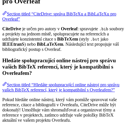
pro Overleaf
Section titled “CiteDrive: správa BibTeXu a BibLaTeXu pro
Overleaf”
CiteDrive
je určen pro autory v
Overleaf
: spravujete
soubory
.bib
a projekty na jednom místě, spolupracujete na referencích a
udržujete konzistentní citace s
BibTeXem
(styly
jako
.bst
IEEEtranS
) nebo
BibLaTeXem
. Následující text propojuje váš
bibliografický postup s Overleaf.
Hledáte spolupracující online nástroj pro správu
vašich BibTeX referencí, který je kompatibilní s
Overleafem?
Section titled “Hledáte spolupracující online nástroj pro správu
vašich BibTeX referencí, který je kompatibilní s Overleafem?”
Pokud hledáte online nástroj, který vám pomůže spravovat vaše
reference, citace a bibliografii v Overleafu, CiteDrive může být
dokonalý! Umožňuje vám shromažďovat a organizovat týmy a
reference v projektech, zatímco udržuje vaše položky BibTeX
aktuální ve vašem projektu Overleafu.