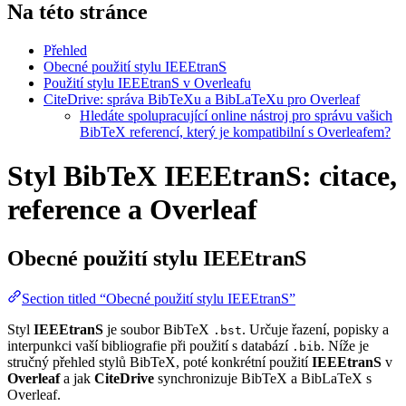
Na této stránce
Přehled
Obecné použití stylu IEEEtranS
Použití stylu IEEEtranS v Overleafu
CiteDrive: správa BibTeXu a BibLaTeXu pro Overleaf
Hledáte spolupracující online nástroj pro správu vašich
BibTeX referencí, který je kompatibilní s Overleafem?
Styl BibTeX IEEEtranS: citace,
reference a Overleaf
Obecné použití stylu
IEEEtranS
Section titled “Obecné použití stylu IEEEtranS”
Styl
IEEEtranS
je soubor BibTeX
. Určuje řazení, popisky a
.bst
interpunkci vaší bibliografie při použití s databází
. Níže je
.bib
stručný přehled stylů BibTeX, poté konkrétní použití
IEEEtranS
v
Overleaf
a jak
CiteDrive
synchronizuje BibTeX a BibLaTeX s
Overleaf.