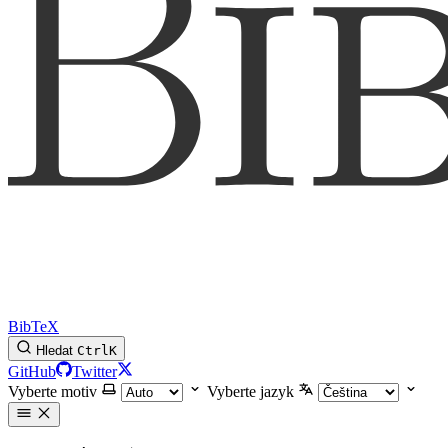
BibTeX
Hledat
Ctrl
K
GitHub
Twitter
Vyberte motiv
Vyberte jazyk