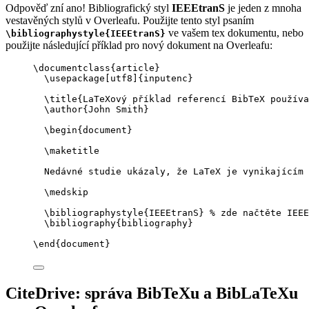
Odpověď zní ano! Bibliografický styl
IEEEtranS
je jeden z mnoha
vestavěných stylů v Overleafu. Použijte tento styl psaním
ve vašem tex dokumentu, nebo
\bibliographystyle{IEEEtranS}
použijte následující příklad pro nový dokument na Overleafu:
\documentclass
{
article
}
\usepackage
[
utf8
]{
inputenc
}
\title
{LaTeXový příklad referencí BibTeX používa
\author
{John Smith}
\begin
{
document
}
\maketitle
Nedávné studie ukázaly, že LaTeX je vynikajícím 
\medskip
\bibliographystyle
{IEEEtranS} 
% zde načtěte IEEE
\bibliography
{bibliography}
\end
{
document
}
CiteDrive: správa BibTeXu a BibLaTeXu