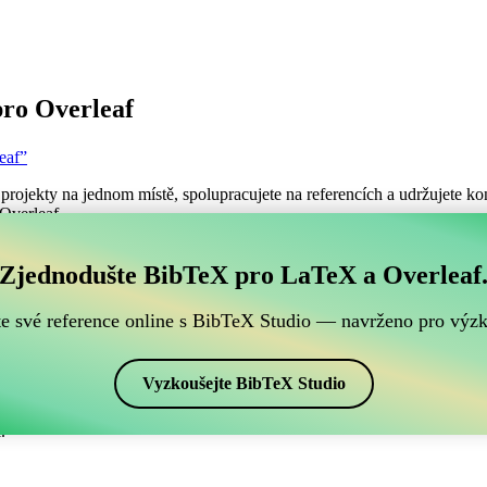
ro Overleaf
eaf”
projekty na jednom místě, spolupracujete na referencích a udržujete kon
 Overleaf.
ch BibTeX referencí, který je kompatibilní s Overleafe
Zjednodušte BibTeX pro LaTeX a Overleaf
šich BibTeX referencí, který je kompatibilní s Overleafem?”
te své reference online s BibTeX Studio — navrženo pro výz
ence, citace a bibliografii v Overleafu, CiteDrive může být dokonalý
projektu Overleafu.
Vyzkoušejte BibTeX Studio
ých stylech, včetně IEEEtranN. Pokud tedy hledáte snadný způsob, jak sp
.