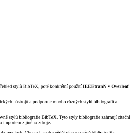
 přehled stylů BibTeX, poté konkrétní použití
IEEEtranN
v
Overleaf
ických nástrojů a podporuje mnoho různých stylů bibliografií a
ně stylů bibliografie BibTeX. Tyto styly bibliografie zahrnují citační
o importem z jiného zdroje.
kumentech. Chcete-li se dozvědět více o správě bibliografií s