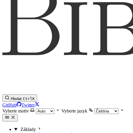
Hledat
Ctrl
K
GitHub
Twitter
Vyberte motiv
Vyberte jazyk
Základy