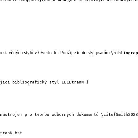
estavěných stylů v Overleafu. Použijte tento styl psaním
\bibliograp
jící bibliografický styl IEEEtranN.}
nástrojem pro tvorbu odborných dokumentů 
\cite
{
Smith2023
tranN.bst