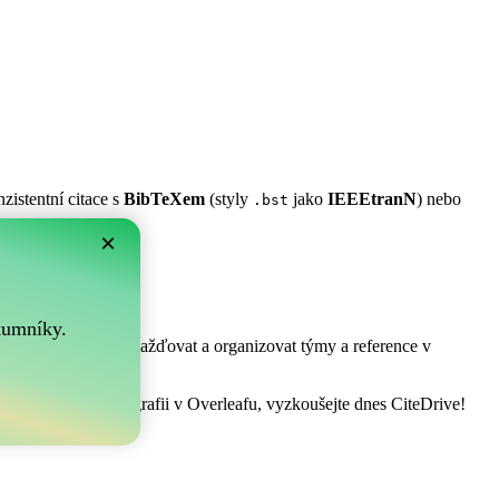
zistentní citace s
BibTeXem
(styly
jako
IEEEtranN
) nebo
.bst
×
m?
.
kumníky.
! Umožňuje vám shromažďovat a organizovat týmy a reference v
ravovat vaši bibliografii v Overleafu, vyzkoušejte dnes CiteDrive!