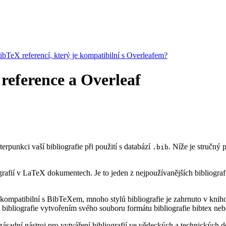
BibTeX referencí, který je kompatibilní s Overleafem?
reference a Overleaf
terpunkci vaší bibliografie při použití s databází
. Níže je stručný
.bib
rafií v LaTeX dokumentech. Je to jeden z nejpoužívanějších bibliograf
kompatibilní s BibTeXem, mnoho stylů bibliografie je zahrnuto v knihov
bibliografie vytvořením svého souboru formátu bibliografie bibtex neb
ásadní nástroj pro vytváření bibliografií ve vědeckých a technických do