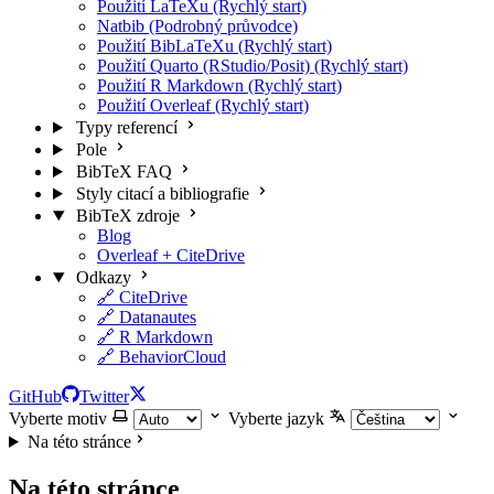
Použití LaTeXu (Rychlý start)
Natbib (Podrobný průvodce)
Použití BibLaTeXu (Rychlý start)
Použití Quarto (RStudio/Posit) (Rychlý start)
Použití R Markdown (Rychlý start)
Použití Overleaf (Rychlý start)
Typy referencí
Pole
BibTeX FAQ
Styly citací a bibliografie
BibTeX zdroje
Blog
Overleaf + CiteDrive
Odkazy
🔗 CiteDrive
🔗 Datanautes
🔗 R Markdown
🔗 BehaviorCloud
GitHub
Twitter
Vyberte motiv
Vyberte jazyk
Na této stránce
Na této stránce