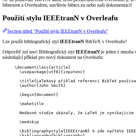
bibtexem a Overleafem, navštivte bibtex.eu nebo naši dokumentaci!
Použití stylu
IEEEtranN
v Overleafu
Section titled “Použití stylu IEEEtranN v Overleafu”
Lze použít bibliografický styl
IEEEtranN
BibTeX v Overleafu?
Odpověď zní ano! Bibliografický styl
IEEEtranN
je jeden z mnoha v
následující příklad pro nový dokument na Overleafu:
\documentclass
{
article
}
\usepackage
[
utf8
]{
inputenc
}
\title
{LaTeXový příklad referencí BibTeX používa
\author
{John Smith}
\begin
{
document
}
\maketitle
Nedávné studie ukázaly, že LaTeX je vynikajícím 
\medskip
\bibliographystyle
{IEEEtranN} 
% zde načtěte IEEE
\bibliography
{bibliography}