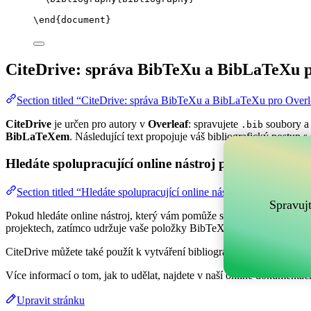
\end
{
document
}
CiteDrive: správa BibTeXu a BibLaTeXu p
Section titled “CiteDrive: správa BibTeXu a BibLaTeXu pro Overl
CiteDrive
je určen pro autory v
Overleaf
: spravujete
soubory a 
.bib
BibLaTeXem
. Následující text propojuje váš bibliografický postup s
Hledáte spolupracující online nástroj pro správu vaši
Section titled “Hledáte spolupracující online nástroj pro správu va
Spravuj
Pokud hledáte online nástroj, který vám pomůže spravovat vaše refer
projektech, zatímco udržuje vaše položky BibTeX aktuální ve vašem 
CiteDrive můžete také použít k vytváření bibliografií a citací v různ
Více informací o tom, jak to udělat, najdete v naší online dokumentaci
Upravit stránku