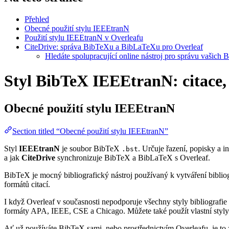
Přehled
Obecné použití stylu IEEEtranN
Použití stylu IEEEtranN v Overleafu
CiteDrive: správa BibTeXu a BibLaTeXu pro Overleaf
Hledáte spolupracující online nástroj pro správu vašich 
Styl BibTeX IEEEtranN: citace, 
Obecné použití stylu
IEEEtranN
Section titled “Obecné použití stylu IEEEtranN”
Styl
IEEEtranN
je soubor BibTeX
. Určuje řazení, popisky a in
.bst
a jak
CiteDrive
synchronizuje BibTeX a BibLaTeX s Overleaf.
BibTeX je mocný bibliografický nástroj používaný k vytváření bibliog
formátů citací.
I když Overleaf v současnosti nepodporuje všechny styly bibliografie 
formáty APA, IEEE, CSE a Chicago. Můžete také použít vlastní styly 
Ať už používáte BibTeX sami, nebo prostřednictvím Overleafu, je to z