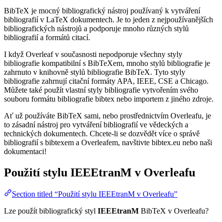
BibTeX je mocný bibliografický nástroj používaný k vytváření
bibliografií v LaTeX dokumentech. Je to jeden z nejpoužívanějších
bibliografických nástrojů a podporuje mnoho různých stylů
bibliografií a formátů citací.
I když Overleaf v současnosti nepodporuje všechny styly
bibliografie kompatibilní s BibTeXem, mnoho stylů bibliografie je
zahrnuto v knihovně stylů bibliografie BibTeX. Tyto styly
bibliografie zahrnují citační formáty APA, IEEE, CSE a Chicago.
Můžete také použít vlastní styly bibliografie vytvořením svého
souboru formátu bibliografie bibtex nebo importem z jiného zdroje.
Ať už používáte BibTeX sami, nebo prostřednictvím Overleafu, je
to zásadní nástroj pro vytváření bibliografií ve vědeckých a
technických dokumentech. Chcete-li se dozvědět více o správě
bibliografií s bibtexem a Overleafem, navštivte bibtex.eu nebo naši
dokumentaci!
Použití stylu
IEEEtranM
v Overleafu
Section titled “Použití stylu IEEEtranM v Overleafu”
Lze použít bibliografický styl
IEEEtranM
BibTeX v Overleafu?