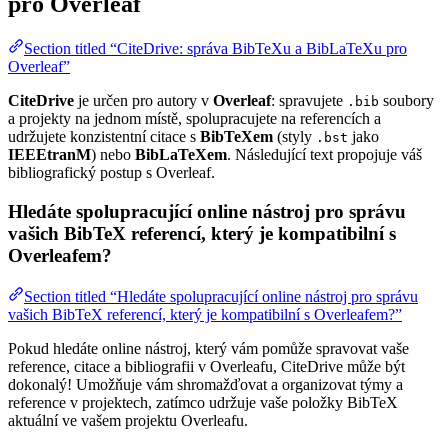
pro Overleaf
Section titled “CiteDrive: správa BibTeXu a BibLaTeXu pro
Overleaf”
CiteDrive
je určen pro autory v
Overleaf
: spravujete
soubory
.bib
a projekty na jednom místě, spolupracujete na referencích a
udržujete konzistentní citace s
BibTeXem
(styly
jako
.bst
IEEEtranM
) nebo
BibLaTeXem
. Následující text propojuje váš
bibliografický postup s Overleaf.
Hledáte spolupracující online nástroj pro správu
vašich BibTeX referencí, který je kompatibilní s
Overleafem?
Section titled “Hledáte spolupracující online nástroj pro správu
vašich BibTeX referencí, který je kompatibilní s Overleafem?”
Pokud hledáte online nástroj, který vám pomůže spravovat vaše
reference, citace a bibliografii v Overleafu, CiteDrive může být
dokonalý! Umožňuje vám shromažďovat a organizovat týmy a
reference v projektech, zatímco udržuje vaše položky BibTeX
aktuální ve vašem projektu Overleafu.