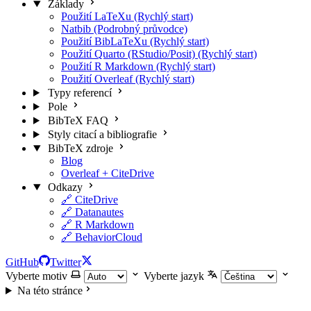
Základy
Použití LaTeXu (Rychlý start)
Natbib (Podrobný průvodce)
Použití BibLaTeXu (Rychlý start)
Použití Quarto (RStudio/Posit) (Rychlý start)
Použití R Markdown (Rychlý start)
Použití Overleaf (Rychlý start)
Typy referencí
Pole
BibTeX FAQ
Styly citací a bibliografie
BibTeX zdroje
Blog
Overleaf + CiteDrive
Odkazy
🔗 CiteDrive
🔗 Datanautes
🔗 R Markdown
🔗 BehaviorCloud
GitHub
Twitter
Vyberte motiv
Vyberte jazyk
Na této stránce