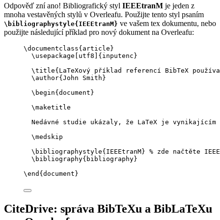
Odpověď zní ano! Bibliografický styl
IEEEtranM
je jeden z
mnoha vestavěných stylů v Overleafu. Použijte tento styl psaním
ve vašem tex dokumentu, nebo
\bibliographystyle{IEEEtranM}
použijte následující příklad pro nový dokument na Overleafu:
\documentclass
{
article
}
\usepackage
[
utf8
]{
inputenc
}
\title
{LaTeXový příklad referencí BibTeX používa
\author
{John Smith}
\begin
{
document
}
\maketitle
Nedávné studie ukázaly, že LaTeX je vynikajícím 
\medskip
\bibliographystyle
{IEEEtranM} 
% zde načtěte IEEE
\bibliography
{bibliography}
\end
{
document
}
CiteDrive: správa BibTeXu a BibLaTeXu