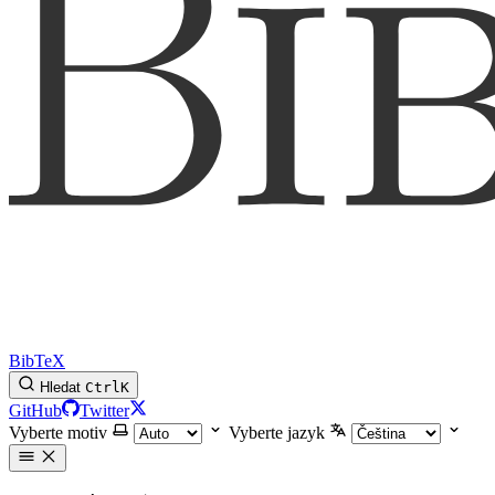
BibTeX
Hledat
Ctrl
K
GitHub
Twitter
Vyberte motiv
Vyberte jazyk