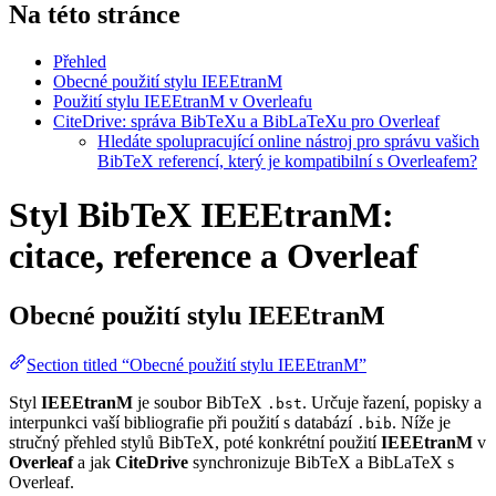
Na této stránce
Přehled
Obecné použití stylu IEEEtranM
Použití stylu IEEEtranM v Overleafu
CiteDrive: správa BibTeXu a BibLaTeXu pro Overleaf
Hledáte spolupracující online nástroj pro správu vašich
BibTeX referencí, který je kompatibilní s Overleafem?
Styl BibTeX IEEEtranM:
citace, reference a Overleaf
Obecné použití stylu
IEEEtranM
Section titled “Obecné použití stylu IEEEtranM”
Styl
IEEEtranM
je soubor BibTeX
. Určuje řazení, popisky a
.bst
interpunkci vaší bibliografie při použití s databází
. Níže je
.bib
stručný přehled stylů BibTeX, poté konkrétní použití
IEEEtranM
v
Overleaf
a jak
CiteDrive
synchronizuje BibTeX a BibLaTeX s
Overleaf.