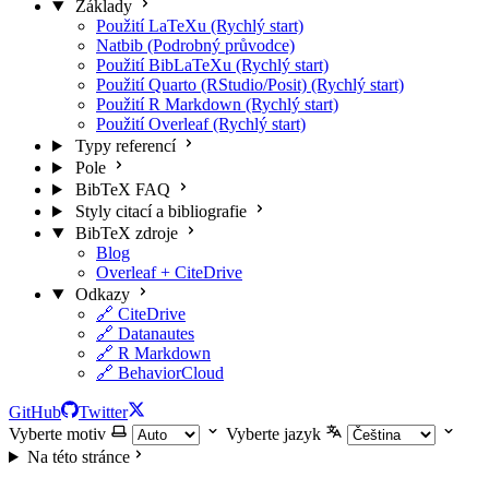
Základy
Použití LaTeXu (Rychlý start)
Natbib (Podrobný průvodce)
Použití BibLaTeXu (Rychlý start)
Použití Quarto (RStudio/Posit) (Rychlý start)
Použití R Markdown (Rychlý start)
Použití Overleaf (Rychlý start)
Typy referencí
Pole
BibTeX FAQ
Styly citací a bibliografie
BibTeX zdroje
Blog
Overleaf + CiteDrive
Odkazy
🔗 CiteDrive
🔗 Datanautes
🔗 R Markdown
🔗 BehaviorCloud
GitHub
Twitter
Vyberte motiv
Vyberte jazyk
Na této stránce