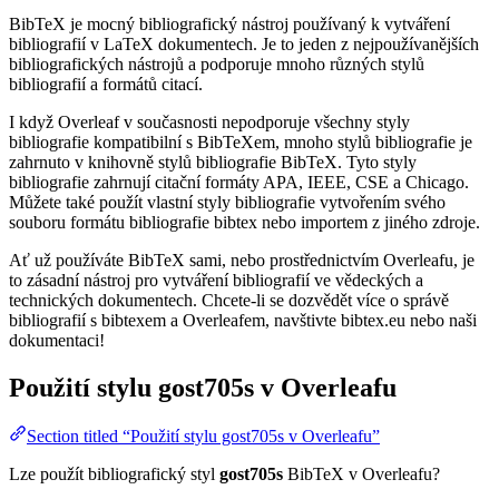
BibTeX je mocný bibliografický nástroj používaný k vytváření
bibliografií v LaTeX dokumentech. Je to jeden z nejpoužívanějších
bibliografických nástrojů a podporuje mnoho různých stylů
bibliografií a formátů citací.
I když Overleaf v současnosti nepodporuje všechny styly
bibliografie kompatibilní s BibTeXem, mnoho stylů bibliografie je
zahrnuto v knihovně stylů bibliografie BibTeX. Tyto styly
bibliografie zahrnují citační formáty APA, IEEE, CSE a Chicago.
Můžete také použít vlastní styly bibliografie vytvořením svého
souboru formátu bibliografie bibtex nebo importem z jiného zdroje.
Ať už používáte BibTeX sami, nebo prostřednictvím Overleafu, je
to zásadní nástroj pro vytváření bibliografií ve vědeckých a
technických dokumentech. Chcete-li se dozvědět více o správě
bibliografií s bibtexem a Overleafem, navštivte bibtex.eu nebo naši
dokumentaci!
Použití stylu
gost705s
v Overleafu
Section titled “Použití stylu gost705s v Overleafu”
Lze použít bibliografický styl
gost705s
BibTeX v Overleafu?