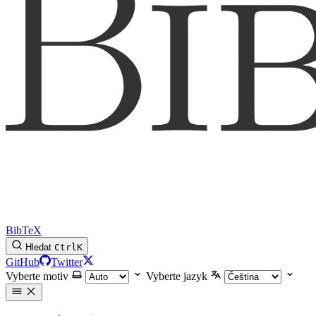
BibTeX
Hledat
Ctrl
K
GitHub
Twitter
Vyberte motiv
Vyberte jazyk