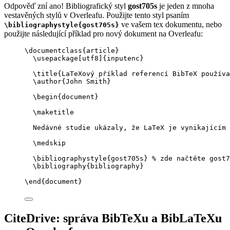
Odpověď zní ano! Bibliografický styl
gost705s
je jeden z mnoha
vestavěných stylů v Overleafu. Použijte tento styl psaním
ve vašem tex dokumentu, nebo
\bibliographystyle{gost705s}
použijte následující příklad pro nový dokument na Overleafu:
\documentclass
{
article
}
\usepackage
[
utf8
]{
inputenc
}
\title
{LaTeXový příklad referencí BibTeX používa
\author
{John Smith}
\begin
{
document
}
\maketitle
Nedávné studie ukázaly, že LaTeX je vynikajícím 
\medskip
\bibliographystyle
{gost705s} 
% zde načtěte gost7
\bibliography
{bibliography}
\end
{
document
}
CiteDrive: správa BibTeXu a BibLaTeXu