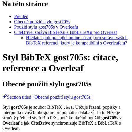
Na této stránce
Přehled
Obecné použití stylu gost705s
Použití stylu gost705s v Overleafu
CiteDrive: správa BibTeXu a BibLaTeXu pro Overleaf
Hledáte spolupracující online nástroj pro správu vašich
BibTeX referencí, který je kompatibilní s Overleafem?
Styl BibTeX gost705s: citace,
reference a Overleaf
Obecné použití stylu
gost705s
Section titled “Obecné použití stylu gost705s”
Styl
gost705s
je soubor BibTeX
. Určuje řazení, popisky a
.bst
interpunkci vaší bibliografie při použití s databází
. Níže je
.bib
stručný přehled stylů BibTeX, poté konkrétní použití
gost705s
v
Overleaf
a jak
CiteDrive
synchronizuje BibTeX a BibLaTeX s
Overleaf.