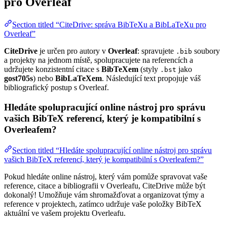
pro Overleaf
Section titled “CiteDrive: správa BibTeXu a BibLaTeXu pro
Overleaf”
CiteDrive
je určen pro autory v
Overleaf
: spravujete
soubory
.bib
a projekty na jednom místě, spolupracujete na referencích a
udržujete konzistentní citace s
BibTeXem
(styly
jako
.bst
gost705s
) nebo
BibLaTeXem
. Následující text propojuje váš
bibliografický postup s Overleaf.
Hledáte spolupracující online nástroj pro správu
vašich BibTeX referencí, který je kompatibilní s
Overleafem?
Section titled “Hledáte spolupracující online nástroj pro správu
vašich BibTeX referencí, který je kompatibilní s Overleafem?”
Pokud hledáte online nástroj, který vám pomůže spravovat vaše
reference, citace a bibliografii v Overleafu, CiteDrive může být
dokonalý! Umožňuje vám shromažďovat a organizovat týmy a
reference v projektech, zatímco udržuje vaše položky BibTeX
aktuální ve vašem projektu Overleafu.