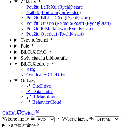
Základy
Použití LaTeXu (Rychlý start)
Natbib (Podrobný průvodce)
Použití BibLaTeXu (Rychlý start)
Použití Quarto (RStudio/Posit) (Rychlý start)
Použití R Markdown (Rychlý start)
Použití Overleaf (Rychlý start)
Typy referencí
Pole
BibTeX FAQ
Styly citací a bibliografie
BibTeX zdroje
Blog
Overleaf + CiteDrive
Odkazy
🔗 CiteDrive
🔗 Datanautes
🔗 R Markdown
🔗 BehaviorCloud
GitHub
Twitter
Vyberte motiv
Vyberte jazyk
Na této stránce