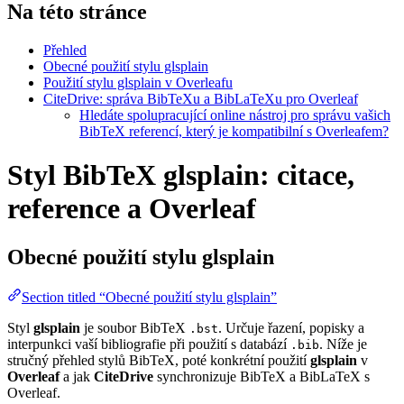
Na této stránce
Přehled
Obecné použití stylu glsplain
Použití stylu glsplain v Overleafu
CiteDrive: správa BibTeXu a BibLaTeXu pro Overleaf
Hledáte spolupracující online nástroj pro správu vašich
BibTeX referencí, který je kompatibilní s Overleafem?
Styl BibTeX glsplain: citace,
reference a Overleaf
Obecné použití stylu
glsplain
Section titled “Obecné použití stylu glsplain”
Styl
glsplain
je soubor BibTeX
. Určuje řazení, popisky a
.bst
interpunkci vaší bibliografie při použití s databází
. Níže je
.bib
stručný přehled stylů BibTeX, poté konkrétní použití
glsplain
v
Overleaf
a jak
CiteDrive
synchronizuje BibTeX a BibLaTeX s
Overleaf.