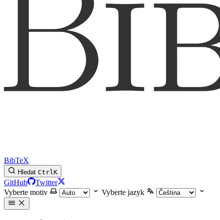
BibTeX
Hledat
Ctrl
K
GitHub
Twitter
Vyberte motiv
Vyberte jazyk