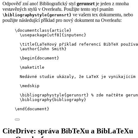
Odpověď zní ano! Bibliografický styl
gerunsrt
je jeden z mnoha
vestavěných stylů v Overleafu. Použijte tento styl psaním
ve vašem tex dokumentu, nebo
\bibliographystyle{gerunsrt}
použijte následující příklad pro nový dokument na Overleafu:
\documentclass
{
article
}
\usepackage
[
utf8
]{
inputenc
}
\title
{LaTeXový příklad referencí BibTeX používa
\author
{John Smith}
\begin
{
document
}
\maketitle
Nedávné studie ukázaly, že LaTeX je vynikajícím 
\medskip
\bibliographystyle
{gerunsrt} 
% zde načtěte gerun
\bibliography
{bibliography}
\end
{
document
}
CiteDrive: správa BibTeXu a BibLaTeXu