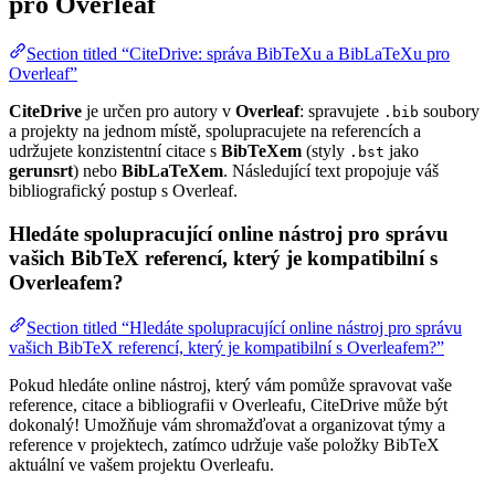
pro Overleaf
Section titled “CiteDrive: správa BibTeXu a BibLaTeXu pro
Overleaf”
CiteDrive
je určen pro autory v
Overleaf
: spravujete
soubory
.bib
a projekty na jednom místě, spolupracujete na referencích a
udržujete konzistentní citace s
BibTeXem
(styly
jako
.bst
gerunsrt
) nebo
BibLaTeXem
. Následující text propojuje váš
bibliografický postup s Overleaf.
Hledáte spolupracující online nástroj pro správu
vašich BibTeX referencí, který je kompatibilní s
Overleafem?
Section titled “Hledáte spolupracující online nástroj pro správu
vašich BibTeX referencí, který je kompatibilní s Overleafem?”
Pokud hledáte online nástroj, který vám pomůže spravovat vaše
reference, citace a bibliografii v Overleafu, CiteDrive může být
dokonalý! Umožňuje vám shromažďovat a organizovat týmy a
reference v projektech, zatímco udržuje vaše položky BibTeX
aktuální ve vašem projektu Overleafu.