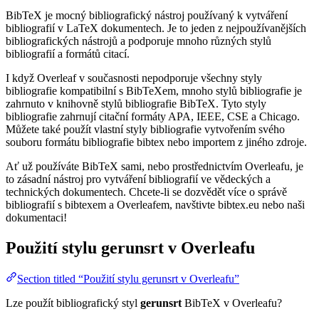
BibTeX je mocný bibliografický nástroj používaný k vytváření
bibliografií v LaTeX dokumentech. Je to jeden z nejpoužívanějších
bibliografických nástrojů a podporuje mnoho různých stylů
bibliografií a formátů citací.
I když Overleaf v současnosti nepodporuje všechny styly
bibliografie kompatibilní s BibTeXem, mnoho stylů bibliografie je
zahrnuto v knihovně stylů bibliografie BibTeX. Tyto styly
bibliografie zahrnují citační formáty APA, IEEE, CSE a Chicago.
Můžete také použít vlastní styly bibliografie vytvořením svého
souboru formátu bibliografie bibtex nebo importem z jiného zdroje.
Ať už používáte BibTeX sami, nebo prostřednictvím Overleafu, je
to zásadní nástroj pro vytváření bibliografií ve vědeckých a
technických dokumentech. Chcete-li se dozvědět více o správě
bibliografií s bibtexem a Overleafem, navštivte bibtex.eu nebo naši
dokumentaci!
Použití stylu
gerunsrt
v Overleafu
Section titled “Použití stylu gerunsrt v Overleafu”
Lze použít bibliografický styl
gerunsrt
BibTeX v Overleafu?