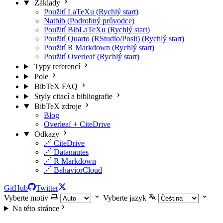
Základy
Použití LaTeXu (Rychlý start)
Natbib (Podrobný průvodce)
Použití BibLaTeXu (Rychlý start)
Použití Quarto (RStudio/Posit) (Rychlý start)
Použití R Markdown (Rychlý start)
Použití Overleaf (Rychlý start)
Typy referencí
Pole
BibTeX FAQ
Styly citací a bibliografie
BibTeX zdroje
Blog
Overleaf + CiteDrive
Odkazy
🔗 CiteDrive
🔗 Datanautes
🔗 R Markdown
🔗 BehaviorCloud
GitHub
Twitter
Vyberte motiv
Vyberte jazyk
Na této stránce