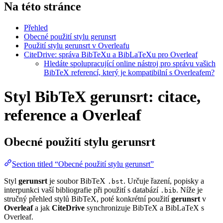
Na této stránce
Přehled
Obecné použití stylu gerunsrt
Použití stylu gerunsrt v Overleafu
CiteDrive: správa BibTeXu a BibLaTeXu pro Overleaf
Hledáte spolupracující online nástroj pro správu vašich
BibTeX referencí, který je kompatibilní s Overleafem?
Styl BibTeX gerunsrt: citace,
reference a Overleaf
Obecné použití stylu
gerunsrt
Section titled “Obecné použití stylu gerunsrt”
Styl
gerunsrt
je soubor BibTeX
. Určuje řazení, popisky a
.bst
interpunkci vaší bibliografie při použití s databází
. Níže je
.bib
stručný přehled stylů BibTeX, poté konkrétní použití
gerunsrt
v
Overleaf
a jak
CiteDrive
synchronizuje BibTeX a BibLaTeX s
Overleaf.