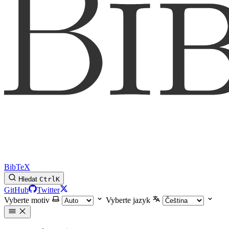
BibTeX
Hledat
Ctrl
K
GitHub
Twitter
Vyberte motiv
Vyberte jazyk