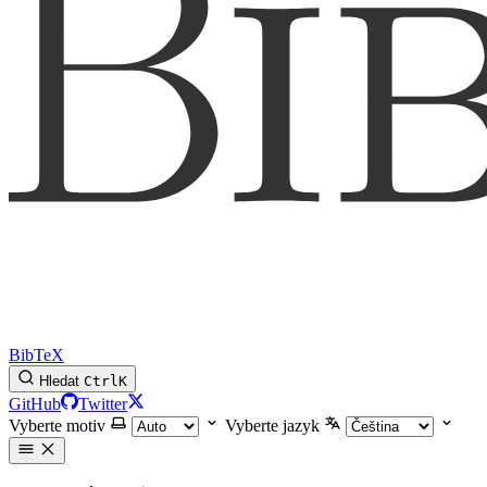
BibTeX
Hledat
Ctrl
K
GitHub
Twitter
Vyberte motiv
Vyberte jazyk