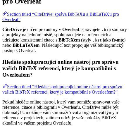
pro Overleaf
Section titled “CiteDrive: správa BibTeXu a BibLaTeXu pro
Overleaf”
CiteDrive
je určen pro autory v
Overleaf
: spravujete
soubory
.bib
a projekty na jednom místě, spolupracujete na referencích a
udržujete konzistentní citace s
BibTeXem
(styly
jako
fr-mtc
)
.bst
nebo
BibLaTeXem
. Následující text propojuje váš bibliografický
postup s Overleaf.
Hledáte spolupracující online nástroj pro správu
vašich BibTeX referencí, který je kompatibilní s
Overleafem?
Section titled “Hledáte spolupracující online nástroj pro správu
vašich BibTeX referencí, který je kompatibilní s Overleafem?”
Pokud hledáte online nástroj, který vám pomůže spravovat vaše
reference, citace a bibliografii v Overleafu, CiteDrive může být
dokonalý! Umožňuje vám shromažďovat a organizovat týmy a
reference v projektech, zatímco udržuje vaše položky BibTeX
aktuální ve vašem projektu Overleafu.