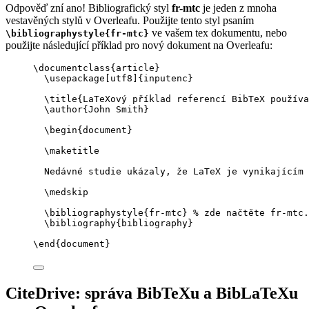
Odpověď zní ano! Bibliografický styl
fr-mtc
je jeden z mnoha
vestavěných stylů v Overleafu. Použijte tento styl psaním
ve vašem tex dokumentu, nebo
\bibliographystyle{fr-mtc}
použijte následující příklad pro nový dokument na Overleafu:
\documentclass
{
article
}
\usepackage
[
utf8
]{
inputenc
}
\title
{LaTeXový příklad referencí BibTeX používa
\author
{John Smith}
\begin
{
document
}
\maketitle
Nedávné studie ukázaly, že LaTeX je vynikajícím 
\medskip
\bibliographystyle
{fr-mtc} 
% zde načtěte fr-mtc.
\bibliography
{bibliography}
\end
{
document
}
CiteDrive: správa BibTeXu a BibLaTeXu