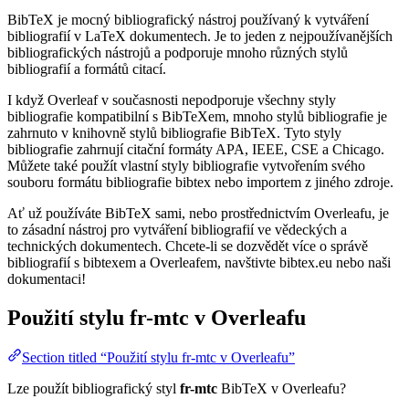
BibTeX je mocný bibliografický nástroj používaný k vytváření
bibliografií v LaTeX dokumentech. Je to jeden z nejpoužívanějších
bibliografických nástrojů a podporuje mnoho různých stylů
bibliografií a formátů citací.
I když Overleaf v současnosti nepodporuje všechny styly
bibliografie kompatibilní s BibTeXem, mnoho stylů bibliografie je
zahrnuto v knihovně stylů bibliografie BibTeX. Tyto styly
bibliografie zahrnují citační formáty APA, IEEE, CSE a Chicago.
Můžete také použít vlastní styly bibliografie vytvořením svého
souboru formátu bibliografie bibtex nebo importem z jiného zdroje.
Ať už používáte BibTeX sami, nebo prostřednictvím Overleafu, je
to zásadní nástroj pro vytváření bibliografií ve vědeckých a
technických dokumentech. Chcete-li se dozvědět více o správě
bibliografií s bibtexem a Overleafem, navštivte bibtex.eu nebo naši
dokumentaci!
Použití stylu
fr-mtc
v Overleafu
Section titled “Použití stylu fr-mtc v Overleafu”
Lze použít bibliografický styl
fr-mtc
BibTeX v Overleafu?