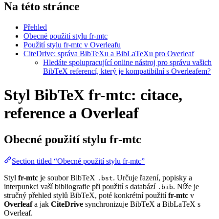
Na této stránce
Přehled
Obecné použití stylu fr-mtc
Použití stylu fr-mtc v Overleafu
CiteDrive: správa BibTeXu a BibLaTeXu pro Overleaf
Hledáte spolupracující online nástroj pro správu vašich
BibTeX referencí, který je kompatibilní s Overleafem?
Styl BibTeX fr-mtc: citace,
reference a Overleaf
Obecné použití stylu
fr-mtc
Section titled “Obecné použití stylu fr-mtc”
Styl
fr-mtc
je soubor BibTeX
. Určuje řazení, popisky a
.bst
interpunkci vaší bibliografie při použití s databází
. Níže je
.bib
stručný přehled stylů BibTeX, poté konkrétní použití
fr-mtc
v
Overleaf
a jak
CiteDrive
synchronizuje BibTeX a BibLaTeX s
Overleaf.