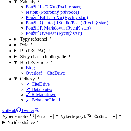
Základy
Použití LaTeXu (Rychlý start)
Natbib (Podrobný průvodce)
Použití BibLaTeXu (Rychlý start)
Použití Quarto (RStudio/Posit) (Rychlý start)
Použití R Markdown (Rychlý start)
Použití Overleaf (Rychlý start)
Typy referencí
Pole
BibTeX FAQ
Styly citací a bibliografie
BibTeX zdroje
Blog
Overleaf + CiteDrive
Odkazy
🔗 CiteDrive
🔗 Datanautes
🔗 R Markdown
🔗 BehaviorCloud
GitHub
Twitter
Vyberte motiv
Vyberte jazyk
Na této stránce