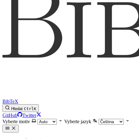
BibTeX
Hledat
Ctrl
K
GitHub
Twitter
Vyberte motiv
Vyberte jazyk