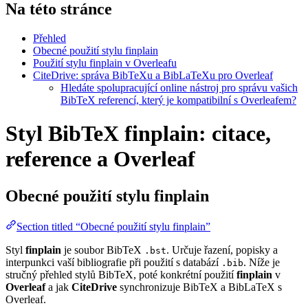
Na této stránce
Přehled
Obecné použití stylu finplain
Použití stylu finplain v Overleafu
CiteDrive: správa BibTeXu a BibLaTeXu pro Overleaf
Hledáte spolupracující online nástroj pro správu vašich
BibTeX referencí, který je kompatibilní s Overleafem?
Styl BibTeX finplain: citace,
reference a Overleaf
Obecné použití stylu
finplain
Section titled “Obecné použití stylu finplain”
Styl
finplain
je soubor BibTeX
. Určuje řazení, popisky a
.bst
interpunkci vaší bibliografie při použití s databází
. Níže je
.bib
stručný přehled stylů BibTeX, poté konkrétní použití
finplain
v
Overleaf
a jak
CiteDrive
synchronizuje BibTeX a BibLaTeX s
Overleaf.