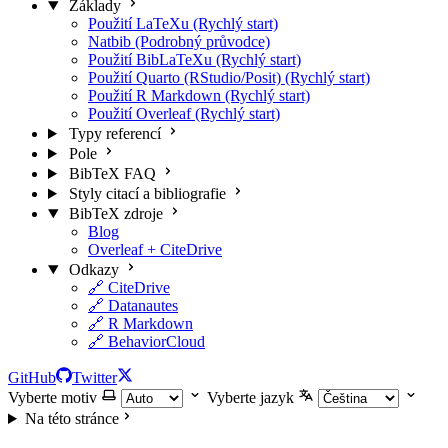
Základy
Použití LaTeXu (Rychlý start)
Natbib (Podrobný průvodce)
Použití BibLaTeXu (Rychlý start)
Použití Quarto (RStudio/Posit) (Rychlý start)
Použití R Markdown (Rychlý start)
Použití Overleaf (Rychlý start)
Typy referencí
Pole
BibTeX FAQ
Styly citací a bibliografie
BibTeX zdroje
Blog
Overleaf + CiteDrive
Odkazy
🔗 CiteDrive
🔗 Datanautes
🔗 R Markdown
🔗 BehaviorCloud
GitHub
Twitter
Vyberte motiv
Vyberte jazyk
Na této stránce