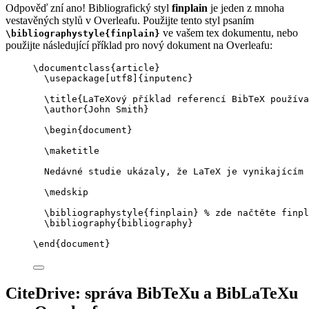
Odpověď zní ano! Bibliografický styl
finplain
je jeden z mnoha
vestavěných stylů v Overleafu. Použijte tento styl psaním
ve vašem tex dokumentu, nebo
\bibliographystyle{finplain}
použijte následující příklad pro nový dokument na Overleafu:
\documentclass
{
article
}
\usepackage
[
utf8
]{
inputenc
}
\title
{LaTeXový příklad referencí BibTeX používa
\author
{John Smith}
\begin
{
document
}
\maketitle
Nedávné studie ukázaly, že LaTeX je vynikajícím 
\medskip
\bibliographystyle
{finplain} 
% zde načtěte finpl
\bibliography
{bibliography}
\end
{
document
}
CiteDrive: správa BibTeXu a BibLaTeXu