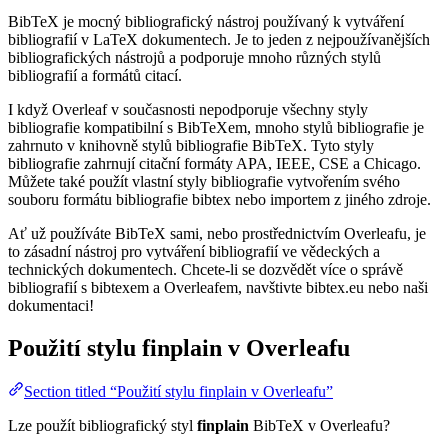
BibTeX je mocný bibliografický nástroj používaný k vytváření
bibliografií v LaTeX dokumentech. Je to jeden z nejpoužívanějších
bibliografických nástrojů a podporuje mnoho různých stylů
bibliografií a formátů citací.
I když Overleaf v současnosti nepodporuje všechny styly
bibliografie kompatibilní s BibTeXem, mnoho stylů bibliografie je
zahrnuto v knihovně stylů bibliografie BibTeX. Tyto styly
bibliografie zahrnují citační formáty APA, IEEE, CSE a Chicago.
Můžete také použít vlastní styly bibliografie vytvořením svého
souboru formátu bibliografie bibtex nebo importem z jiného zdroje.
Ať už používáte BibTeX sami, nebo prostřednictvím Overleafu, je
to zásadní nástroj pro vytváření bibliografií ve vědeckých a
technických dokumentech. Chcete-li se dozvědět více o správě
bibliografií s bibtexem a Overleafem, navštivte bibtex.eu nebo naši
dokumentaci!
Použití stylu
finplain
v Overleafu
Section titled “Použití stylu finplain v Overleafu”
Lze použít bibliografický styl
finplain
BibTeX v Overleafu?