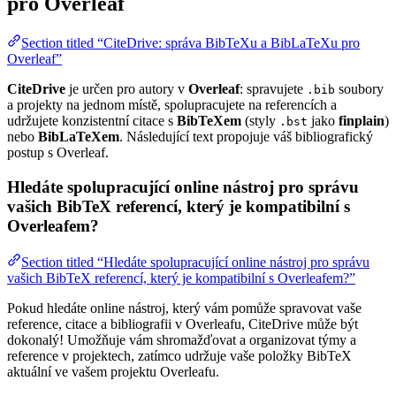
pro Overleaf
Section titled “CiteDrive: správa BibTeXu a BibLaTeXu pro
Overleaf”
CiteDrive
je určen pro autory v
Overleaf
: spravujete
soubory
.bib
a projekty na jednom místě, spolupracujete na referencích a
udržujete konzistentní citace s
BibTeXem
(styly
jako
finplain
)
.bst
nebo
BibLaTeXem
. Následující text propojuje váš bibliografický
postup s Overleaf.
Hledáte spolupracující online nástroj pro správu
vašich BibTeX referencí, který je kompatibilní s
Overleafem?
Section titled “Hledáte spolupracující online nástroj pro správu
vašich BibTeX referencí, který je kompatibilní s Overleafem?”
Pokud hledáte online nástroj, který vám pomůže spravovat vaše
reference, citace a bibliografii v Overleafu, CiteDrive může být
dokonalý! Umožňuje vám shromažďovat a organizovat týmy a
reference v projektech, zatímco udržuje vaše položky BibTeX
aktuální ve vašem projektu Overleafu.