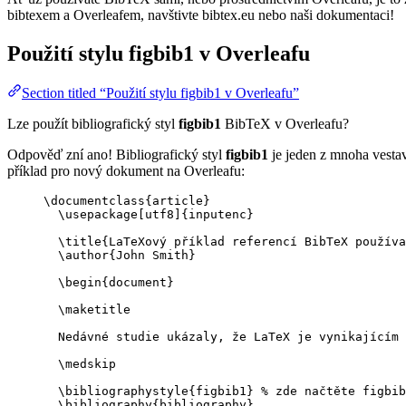
bibtexem a Overleafem, navštivte bibtex.eu nebo naši dokumentaci!
Použití stylu
figbib1
v Overleafu
Section titled “Použití stylu figbib1 v Overleafu”
Lze použít bibliografický styl
figbib1
BibTeX v Overleafu?
Odpověď zní ano! Bibliografický styl
figbib1
je jeden z mnoha vestav
příklad pro nový dokument na Overleafu:
\documentclass
{
article
}
\usepackage
[
utf8
]{
inputenc
}
\title
{LaTeXový příklad referencí BibTeX používa
\author
{John Smith}
\begin
{
document
}
\maketitle
Nedávné studie ukázaly, že LaTeX je vynikajícím 
\medskip
\bibliographystyle
{figbib1} 
% zde načtěte figbib
\bibliography
{bibliography}