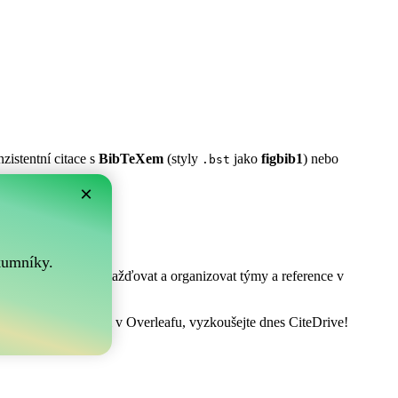
zistentní citace s
BibTeXem
(styly
jako
figbib1
) nebo
.bst
×
m?
.
kumníky.
! Umožňuje vám shromažďovat a organizovat týmy a reference v
ovat vaši bibliografii v Overleafu, vyzkoušejte dnes CiteDrive!