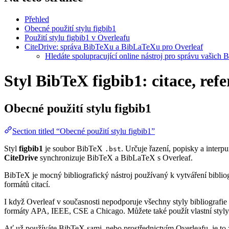
Přehled
Obecné použití stylu figbib1
Použití stylu figbib1 v Overleafu
CiteDrive: správa BibTeXu a BibLaTeXu pro Overleaf
Hledáte spolupracující online nástroj pro správu vašich 
Styl BibTeX figbib1: citace, ref
Obecné použití stylu
figbib1
Section titled “Obecné použití stylu figbib1”
Styl
figbib1
je soubor BibTeX
. Určuje řazení, popisky a interpu
.bst
CiteDrive
synchronizuje BibTeX a BibLaTeX s Overleaf.
BibTeX je mocný bibliografický nástroj používaný k vytváření bibliog
formátů citací.
I když Overleaf v současnosti nepodporuje všechny styly bibliografie 
formáty APA, IEEE, CSE a Chicago. Můžete také použít vlastní styly 
Ať už používáte BibTeX sami, nebo prostřednictvím Overleafu, je to z