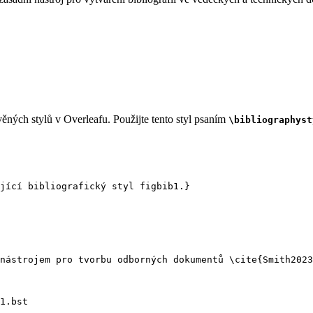
ěných stylů v Overleafu. Použijte tento styl psaním
\bibliographyst
jící bibliografický styl figbib1.}
nástrojem pro tvorbu odborných dokumentů 
\cite
{
Smith2023
1.bst