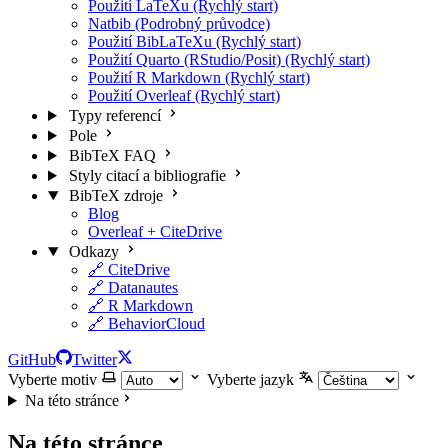
Použití LaTeXu (Rychlý start)
Natbib (Podrobný průvodce)
Použití BibLaTeXu (Rychlý start)
Použití Quarto (RStudio/Posit) (Rychlý start)
Použití R Markdown (Rychlý start)
Použití Overleaf (Rychlý start)
Typy referencí
Pole
BibTeX FAQ
Styly citací a bibliografie
BibTeX zdroje
Blog
Overleaf + CiteDrive
Odkazy
🔗 CiteDrive
🔗 Datanautes
🔗 R Markdown
🔗 BehaviorCloud
GitHub
Twitter
Vyberte motiv
Vyberte jazyk
Na této stránce
Na této stránce