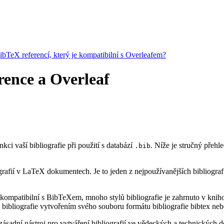
BibTeX referencí, který je kompatibilní s Overleafem?
erence a Overleaf
nkci vaší bibliografie při použití s databází
. Níže je stručný přehl
.bib
rafií v LaTeX dokumentech. Je to jeden z nejpoužívanějších bibliograf
kompatibilní s BibTeXem, mnoho stylů bibliografie je zahrnuto v knihov
bibliografie vytvořením svého souboru formátu bibliografie bibtex neb
ásadní nástroj pro vytváření bibliografií ve vědeckých a technických do