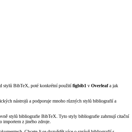
ed stylů BibTeX, poté konkrétní použití
figbib1
v
Overleaf
a jak
ických nástrojů a podporuje mnoho různých stylů bibliografií a
ně stylů bibliografie BibTeX. Tyto styly bibliografie zahrnují citační
o importem z jiného zdroje.
kumentech. Chcete-li se dozvědět více o správě bibliografií s