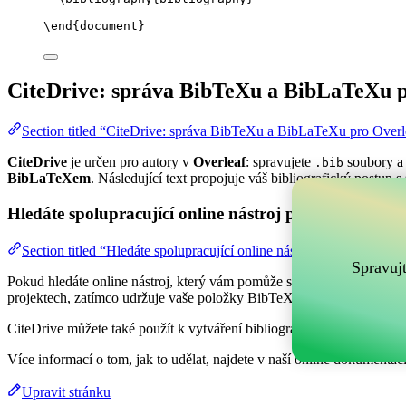
\end
{
document
}
CiteDrive: správa BibTeXu a BibLaTeXu p
Section titled “CiteDrive: správa BibTeXu a BibLaTeXu pro Overl
CiteDrive
je určen pro autory v
Overleaf
: spravujete
soubory a 
.bib
BibLaTeXem
. Následující text propojuje váš bibliografický postup s
Hledáte spolupracující online nástroj pro správu vaši
Section titled “Hledáte spolupracující online nástroj pro správu va
Spravuj
Pokud hledáte online nástroj, který vám pomůže spravovat vaše refer
projektech, zatímco udržuje vaše položky BibTeX aktuální ve vašem 
CiteDrive můžete také použít k vytváření bibliografií a citací v různý
Více informací o tom, jak to udělat, najdete v naší online dokumentaci
Upravit stránku