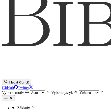
Hledat
Ctrl
K
GitHub
Twitter
Vyberte motiv
Vyberte jazyk
Základy