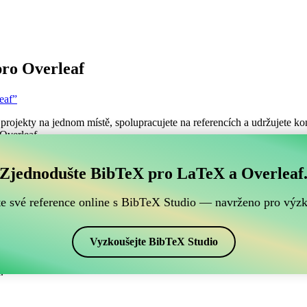
ro Overleaf
eaf”
projekty na jednom místě, spolupracujete na referencích a udržujete kon
 Overleaf.
ch BibTeX referencí, který je kompatibilní s Overleafe
Zjednodušte BibTeX pro LaTeX a Overleaf
šich BibTeX referencí, který je kompatibilní s Overleafem?”
te své reference online s BibTeX Studio — navrženo pro výz
ence, citace a bibliografii v Overleafu, CiteDrive může být dokonalý
projektu Overleafu.
Vyzkoušejte BibTeX Studio
ch stylech, včetně figbib1. Pokud tedy hledáte snadný způsob, jak sprav
.