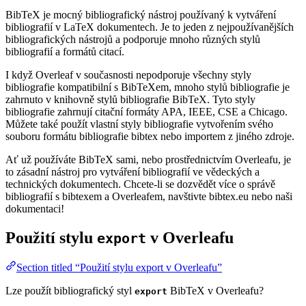
BibTeX je mocný bibliografický nástroj používaný k vytváření
bibliografií v LaTeX dokumentech. Je to jeden z nejpoužívanějších
bibliografických nástrojů a podporuje mnoho různých stylů
bibliografií a formátů citací.
I když Overleaf v současnosti nepodporuje všechny styly
bibliografie kompatibilní s BibTeXem, mnoho stylů bibliografie je
zahrnuto v knihovně stylů bibliografie BibTeX. Tyto styly
bibliografie zahrnují citační formáty APA, IEEE, CSE a Chicago.
Můžete také použít vlastní styly bibliografie vytvořením svého
souboru formátu bibliografie bibtex nebo importem z jiného zdroje.
Ať už používáte BibTeX sami, nebo prostřednictvím Overleafu, je
to zásadní nástroj pro vytváření bibliografií ve vědeckých a
technických dokumentech. Chcete-li se dozvědět více o správě
bibliografií s bibtexem a Overleafem, navštivte bibtex.eu nebo naši
dokumentaci!
Použití stylu
v Overleafu
export
Section titled “Použití stylu export v Overleafu”
Lze použít bibliografický styl
BibTeX v Overleafu?
export