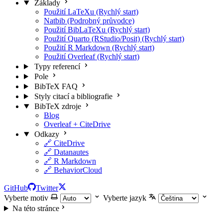
Základy
Použití LaTeXu (Rychlý start)
Natbib (Podrobný průvodce)
Použití BibLaTeXu (Rychlý start)
Použití Quarto (RStudio/Posit) (Rychlý start)
Použití R Markdown (Rychlý start)
Použití Overleaf (Rychlý start)
Typy referencí
Pole
BibTeX FAQ
Styly citací a bibliografie
BibTeX zdroje
Blog
Overleaf + CiteDrive
Odkazy
🔗 CiteDrive
🔗 Datanautes
🔗 R Markdown
🔗 BehaviorCloud
GitHub
Twitter
Vyberte motiv
Vyberte jazyk
Na této stránce