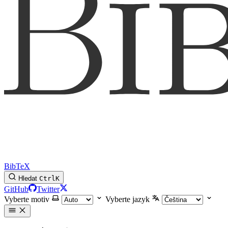
BibTeX
Hledat
Ctrl
K
GitHub
Twitter
Vyberte motiv
Vyberte jazyk