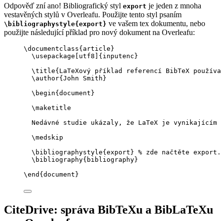
Odpověď zní ano! Bibliografický styl
je jeden z mnoha
export
vestavěných stylů v Overleafu. Použijte tento styl psaním
ve vašem tex dokumentu, nebo
\bibliographystyle{export}
použijte následující příklad pro nový dokument na Overleafu:
\documentclass
{
article
}
\usepackage
[
utf8
]{
inputenc
}
\title
{LaTeXový příklad referencí BibTeX používa
\author
{John Smith}
\begin
{
document
}
\maketitle
Nedávné studie ukázaly, že LaTeX je vynikajícím 
\medskip
\bibliographystyle
{export} 
% zde načtěte export.
\bibliography
{bibliography}
\end
{
document
}
CiteDrive: správa BibTeXu a BibLaTeXu