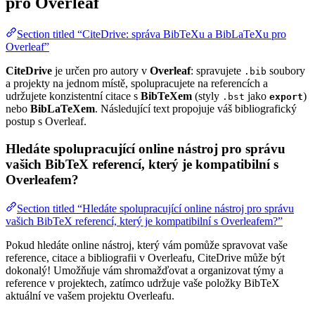
pro Overleaf
Section titled “CiteDrive: správa BibTeXu a BibLaTeXu pro
Overleaf”
CiteDrive
je určen pro autory v
Overleaf
: spravujete
soubory
.bib
a projekty na jednom místě, spolupracujete na referencích a
udržujete konzistentní citace s
BibTeXem
(styly
jako
)
.bst
export
nebo
BibLaTeXem
. Následující text propojuje váš bibliografický
postup s Overleaf.
Hledáte spolupracující online nástroj pro správu
vašich BibTeX referencí, který je kompatibilní s
Overleafem?
Section titled “Hledáte spolupracující online nástroj pro správu
vašich BibTeX referencí, který je kompatibilní s Overleafem?”
Pokud hledáte online nástroj, který vám pomůže spravovat vaše
reference, citace a bibliografii v Overleafu, CiteDrive může být
dokonalý! Umožňuje vám shromažďovat a organizovat týmy a
reference v projektech, zatímco udržuje vaše položky BibTeX
aktuální ve vašem projektu Overleafu.