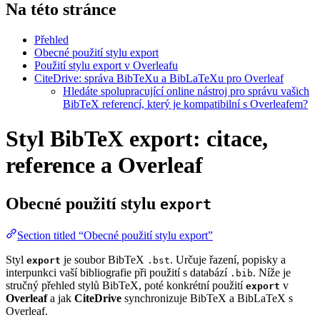
Na této stránce
Přehled
Obecné použití stylu export
Použití stylu export v Overleafu
CiteDrive: správa BibTeXu a BibLaTeXu pro Overleaf
Hledáte spolupracující online nástroj pro správu vašich
BibTeX referencí, který je kompatibilní s Overleafem?
Styl BibTeX export: citace,
reference a Overleaf
Obecné použití stylu
export
Section titled “Obecné použití stylu export”
Styl
je soubor BibTeX
. Určuje řazení, popisky a
export
.bst
interpunkci vaší bibliografie při použití s databází
. Níže je
.bib
stručný přehled stylů BibTeX, poté konkrétní použití
v
export
Overleaf
a jak
CiteDrive
synchronizuje BibTeX a BibLaTeX s
Overleaf.