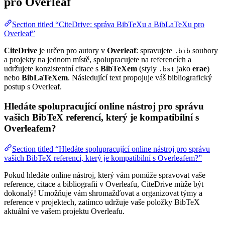
pro Overleaf
Section titled “CiteDrive: správa BibTeXu a BibLaTeXu pro
Overleaf”
CiteDrive
je určen pro autory v
Overleaf
: spravujete
soubory
.bib
a projekty na jednom místě, spolupracujete na referencích a
udržujete konzistentní citace s
BibTeXem
(styly
jako
erae
)
.bst
nebo
BibLaTeXem
. Následující text propojuje váš bibliografický
postup s Overleaf.
Hledáte spolupracující online nástroj pro správu
vašich BibTeX referencí, který je kompatibilní s
Overleafem?
Section titled “Hledáte spolupracující online nástroj pro správu
vašich BibTeX referencí, který je kompatibilní s Overleafem?”
Pokud hledáte online nástroj, který vám pomůže spravovat vaše
reference, citace a bibliografii v Overleafu, CiteDrive může být
dokonalý! Umožňuje vám shromažďovat a organizovat týmy a
reference v projektech, zatímco udržuje vaše položky BibTeX
aktuální ve vašem projektu Overleafu.