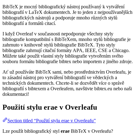
BibTeX je mocný bibliografický nástroj používaný k vytváření
bibliografií v LaTeX dokumentech. Je to jeden z nejpoužívanějších
bibliografických nástrojů a podporuje mnoho různých stylů
bibliografií a formátů citací.
I když Overleaf v současnosti nepodporuje všechny styly
bibliografie kompatibilní s BibTeXem, mnoho stylů bibliografie je
zahrnuto v knihovně stylů bibliografie BibTeX. Tyto styly
bibliografie zahrnují citační formáty APA, IEEE, CSE a Chicago.
Můžete také použít vlastní styly bibliografie vytvořením svého
souboru formátu bibliografie bibtex nebo importem z jiného zdroje.
Ať už používáte BibTeX sami, nebo prostřednictvím Overleafu, je
to zásadní nástroj pro vytváření bibliografií ve vědeckých a
technických dokumentech. Chcete-li se dozvědět více o správě
bibliografií s bibtexem a Overleafem, navštivte bibtex.eu nebo naši
dokumentaci!
Použití stylu
erae
v Overleafu
Section titled “Použití stylu erae v Overleafu”
Lze použít bibliografický styl
erae
BibTeX v Overleafu?