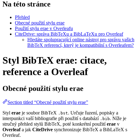
Na této stránce
Přehled
Obecné použití stylu erae
Použití stylu erae v Overleafu
CiteDrive: správa BibTeXu a BibLaTeXu pro Overleaf
Hledáte spolupracující online nástroj pro správu vašich
BibTeX referencí, který je kompatibilní s Overleafem?
Styl BibTeX erae: citace,
reference a Overleaf
Obecné použití stylu
erae
Section titled “Obecné použití stylu erae”
Styl
erae
je soubor BibTeX
. Určuje řazení, popisky a
.bst
interpunkci vaší bibliografie při použití s databází
. Níže je
.bib
stručný přehled stylů BibTeX, poté konkrétní použití
erae
v
Overleaf
a jak
CiteDrive
synchronizuje BibTeX a BibLaTeX s
Overleaf.