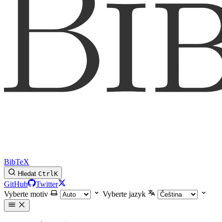
BibTeX
Hledat
Ctrl
K
GitHub
Twitter
Vyberte motiv
Vyberte jazyk