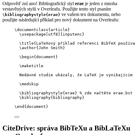
Odpověď zní ano! Bibliografický styl
erae
je jeden z mnoha
vestavěných stylů v Overleafu. Použijte tento styl psaním
ve vašem tex dokumentu, nebo
\bibliographystyle{erae}
použijte následující příklad pro nový dokument na Overleafu:
\documentclass
{
article
}
\usepackage
[
utf8
]{
inputenc
}
\title
{LaTeXový příklad referencí BibTeX používa
\author
{John Smith}
\begin
{
document
}
\maketitle
Nedávné studie ukázaly, že LaTeX je vynikajícím 
\medskip
\bibliographystyle
{erae} 
% zde načtěte erae.bst
\bibliography
{bibliography}
\end
{
document
}
CiteDrive: správa BibTeXu a BibLaTeXu