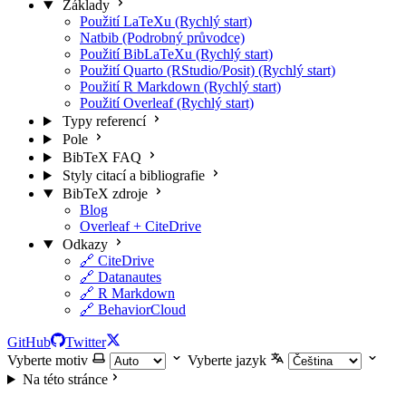
Základy
Použití LaTeXu (Rychlý start)
Natbib (Podrobný průvodce)
Použití BibLaTeXu (Rychlý start)
Použití Quarto (RStudio/Posit) (Rychlý start)
Použití R Markdown (Rychlý start)
Použití Overleaf (Rychlý start)
Typy referencí
Pole
BibTeX FAQ
Styly citací a bibliografie
BibTeX zdroje
Blog
Overleaf + CiteDrive
Odkazy
🔗 CiteDrive
🔗 Datanautes
🔗 R Markdown
🔗 BehaviorCloud
GitHub
Twitter
Vyberte motiv
Vyberte jazyk
Na této stránce