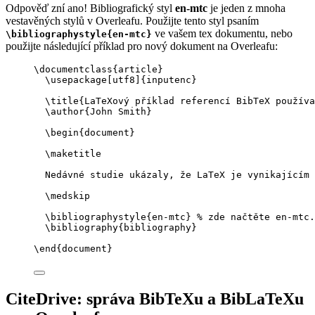
Odpověď zní ano! Bibliografický styl
en-mtc
je jeden z mnoha
vestavěných stylů v Overleafu. Použijte tento styl psaním
ve vašem tex dokumentu, nebo
\bibliographystyle{en-mtc}
použijte následující příklad pro nový dokument na Overleafu:
\documentclass
{
article
}
\usepackage
[
utf8
]{
inputenc
}
\title
{LaTeXový příklad referencí BibTeX používa
\author
{John Smith}
\begin
{
document
}
\maketitle
Nedávné studie ukázaly, že LaTeX je vynikajícím 
\medskip
\bibliographystyle
{en-mtc} 
% zde načtěte en-mtc.
\bibliography
{bibliography}
\end
{
document
}
CiteDrive: správa BibTeXu a BibLaTeXu