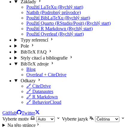
Základy
Použití LaTeXu (Rychlý start)
Natbib (Podrobný průvodce)
Použití BibLaTeXu (Rychlý start)
Použití Quarto (RStudio/Posit) (Rychlý start)
Použití R Markdown (Rychlý start)
Použití Overleaf (Rychlý start)
Typy referencí
Pole
BibTeX FAQ
Styly citací a bibliografie
BibTeX zdroje
Blog
Overleaf + CiteDrive
Odkazy
🔗 CiteDrive
🔗 Datanautes
🔗 R Markdown
🔗 BehaviorCloud
GitHub
Twitter
Vyberte motiv
Vyberte jazyk
Na této stránce