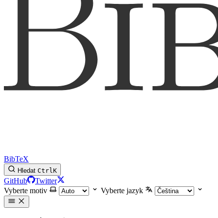
BibTeX
Hledat
Ctrl
K
GitHub
Twitter
Vyberte motiv
Vyberte jazyk