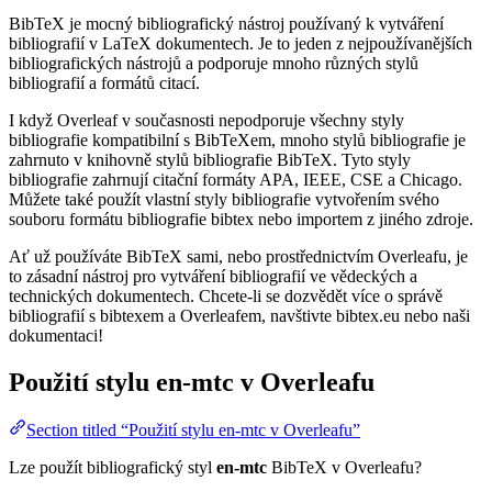
BibTeX je mocný bibliografický nástroj používaný k vytváření
bibliografií v LaTeX dokumentech. Je to jeden z nejpoužívanějších
bibliografických nástrojů a podporuje mnoho různých stylů
bibliografií a formátů citací.
I když Overleaf v současnosti nepodporuje všechny styly
bibliografie kompatibilní s BibTeXem, mnoho stylů bibliografie je
zahrnuto v knihovně stylů bibliografie BibTeX. Tyto styly
bibliografie zahrnují citační formáty APA, IEEE, CSE a Chicago.
Můžete také použít vlastní styly bibliografie vytvořením svého
souboru formátu bibliografie bibtex nebo importem z jiného zdroje.
Ať už používáte BibTeX sami, nebo prostřednictvím Overleafu, je
to zásadní nástroj pro vytváření bibliografií ve vědeckých a
technických dokumentech. Chcete-li se dozvědět více o správě
bibliografií s bibtexem a Overleafem, navštivte bibtex.eu nebo naši
dokumentaci!
Použití stylu
en-mtc
v Overleafu
Section titled “Použití stylu en-mtc v Overleafu”
Lze použít bibliografický styl
en-mtc
BibTeX v Overleafu?