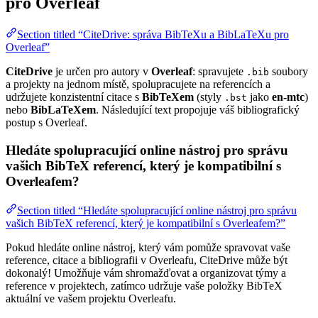
pro Overleaf
Section titled “CiteDrive: správa BibTeXu a BibLaTeXu pro
Overleaf”
CiteDrive
je určen pro autory v
Overleaf
: spravujete
soubory
.bib
a projekty na jednom místě, spolupracujete na referencích a
udržujete konzistentní citace s
BibTeXem
(styly
jako
en-mtc
)
.bst
nebo
BibLaTeXem
. Následující text propojuje váš bibliografický
postup s Overleaf.
Hledáte spolupracující online nástroj pro správu
vašich BibTeX referencí, který je kompatibilní s
Overleafem?
Section titled “Hledáte spolupracující online nástroj pro správu
vašich BibTeX referencí, který je kompatibilní s Overleafem?”
Pokud hledáte online nástroj, který vám pomůže spravovat vaše
reference, citace a bibliografii v Overleafu, CiteDrive může být
dokonalý! Umožňuje vám shromažďovat a organizovat týmy a
reference v projektech, zatímco udržuje vaše položky BibTeX
aktuální ve vašem projektu Overleafu.