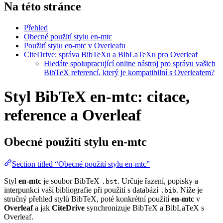
Na této stránce
Přehled
Obecné použití stylu en-mtc
Použití stylu en-mtc v Overleafu
CiteDrive: správa BibTeXu a BibLaTeXu pro Overleaf
Hledáte spolupracující online nástroj pro správu vašich
BibTeX referencí, který je kompatibilní s Overleafem?
Styl BibTeX en-mtc: citace,
reference a Overleaf
Obecné použití stylu
en-mtc
Section titled “Obecné použití stylu en-mtc”
Styl
en-mtc
je soubor BibTeX
. Určuje řazení, popisky a
.bst
interpunkci vaší bibliografie při použití s databází
. Níže je
.bib
stručný přehled stylů BibTeX, poté konkrétní použití
en-mtc
v
Overleaf
a jak
CiteDrive
synchronizuje BibTeX a BibLaTeX s
Overleaf.