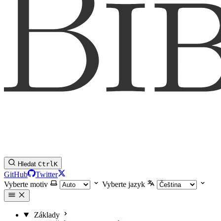
Hledat
Ctrl
K
GitHub
Twitter
Vyberte motiv
Vyberte jazyk
Základy