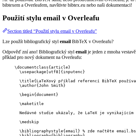
bibtexem a Overleafem, navštivte bibtex.eu nebo naši dokumentaci!
Použití stylu
email
v Overleafu
Section titled “Použití stylu email v Overleafu”
Lze použít bibliografický styl
email
BibTeX v Overleafu?
Odpověď zní ano! Bibliografický styl
email
je jeden z mnoha vestavěn
příklad pro nový dokument na Overleafu:
\documentclass
{
article
}
\usepackage
[
utf8
]{
inputenc
}
\title
{LaTeXový příklad referencí BibTeX používa
\author
{John Smith}
\begin
{
document
}
\maketitle
Nedávné studie ukázaly, že LaTeX je vynikajícím 
\medskip
\bibliographystyle
{email} 
% zde načtěte email.bs
\bibliography
{bibliography}