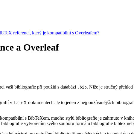
BibTeX referencí, který je kompatibilní s Overleafem?
ence a Overleaf
ci vaší bibliografie při použití s databází
. Níže je stručný přehle
.bib
rafií v LaTeX dokumentech. Je to jeden z nejpoužívanějších bibliograf
kompatibilní s BibTeXem, mnoho stylů bibliografie je zahrnuto v knihov
bibliografie vytvořením svého souboru formátu bibliografie bibtex neb
ásadní nástroj pro vytváření bibliografií ve vědeckých a technických do