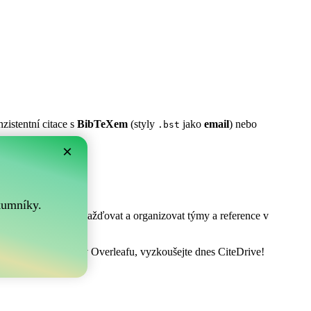
zistentní citace s
BibTeXem
(styly
jako
email
) nebo
.bst
×
m?
.
kumníky.
! Umožňuje vám shromažďovat a organizovat týmy a reference v
at vaši bibliografii v Overleafu, vyzkoušejte dnes CiteDrive!