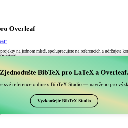
ro Overleaf
eaf”
projekty na jednom místě, spolupracujete na referencích a udržujete kon
 Overleaf.
ch BibTeX referencí, který je kompatibilní s Overleafe
Zjednodušte BibTeX pro LaTeX a Overleaf
šich BibTeX referencí, který je kompatibilní s Overleafem?”
te své reference online s BibTeX Studio — navrženo pro výz
ence, citace a bibliografii v Overleafu, CiteDrive může být dokonalý
projektu Overleafu.
Vyzkoušejte BibTeX Studio
ch stylech, včetně email. Pokud tedy hledáte snadný způsob, jak spravov
.