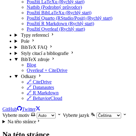
Použití LaTeXu (Rychlý start)
Natbib (Podrobný průvodce)
Použití BibLaTeXu (Rychlý start)
Použití Quarto (RStudio/Posit) (Rychlý start)
Použití R Markdown (Rychlý start)
Použití Overleaf (Rychlý start)
Typy referencí
Pole
BibTeX FAQ
Styly citací a bibliografie
BibTeX zdroje
Blog
Overleaf + CiteDrive
Odkazy
🔗 CiteDrive
🔗 Datanautes
🔗 R Markdown
🔗 BehaviorCloud
GitHub
Twitter
Vyberte motiv
Vyberte jazyk
Na této stránce
Na této stránce