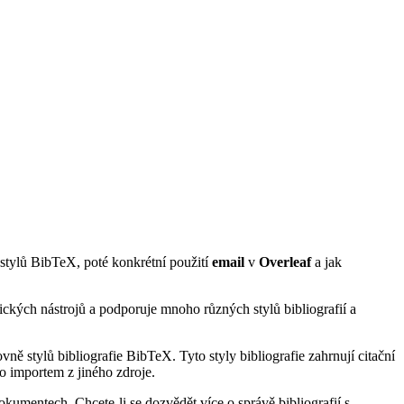
d stylů BibTeX, poté konkrétní použití
email
v
Overleaf
a jak
ických nástrojů a podporuje mnoho různých stylů bibliografií a
ně stylů bibliografie BibTeX. Tyto styly bibliografie zahrnují citační
o importem z jiného zdroje.
kumentech. Chcete-li se dozvědět více o správě bibliografií s