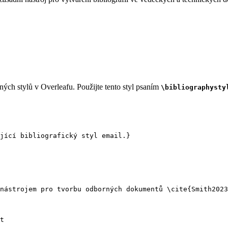
ých stylů v Overleafu. Použijte tento styl psaním
\bibliographysty
jící bibliografický styl email.}
nástrojem pro tvorbu odborných dokumentů 
\cite
{
Smith2023
t