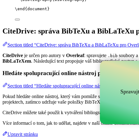
\end
{
document
}
CiteDrive: správa BibTeXu a BibLaTeXu p
Section titled “CiteDrive: správa BibTeXu a BibLaTeXu pro Overl
CiteDrive
je určen pro autory v
Overleaf
: spravujete
soubory a 
.bib
BibLaTeXem
. Následující text propojuje váš bibliografický postup s
Hledáte spolupracující online nástroj pro správu vaši
Section titled “Hledáte spolupracující online nástroj pro správu va
Spravuj
Pokud hledáte online nástroj, který vám pomůže spravovat vaše refer
projektech, zatímco udržuje vaše položky BibTeX aktuální ve vašem 
CiteDrive můžete také použít k vytváření bibliografií a citací v různý
Více informací o tom, jak to udělat, najdete v naší online dokumentaci
Upravit stránku