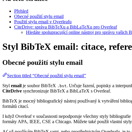
Přehled
Obecné použití stylu email
Použití stylu email v Overleafu
CiteDrive: správa BibTeXu a BibLaTeXu pro Overleaf
Hledáte spolupracující online nástroj pro správu vašich 
Styl BibTeX email: citace, refer
Obecné použití stylu
email
Section titled “Obecné použití stylu email”
Styl
email
je soubor BibTeX
. Určuje řazení, popisky a interpunk
.bst
CiteDrive
synchronizuje BibTeX a BibLaTeX s Overleaf.
BibTeX je mocný bibliografický nástroj používaný k vytváření bibliog
formátů citací.
I když Overleaf v současnosti nepodporuje všechny styly bibliografie 
formáty APA, IEEE, CSE a Chicago. Můžete také použít vlastní styly 
Ať už používáte BibTeX sami, nebo prostřednictvím Overleafu, je to z