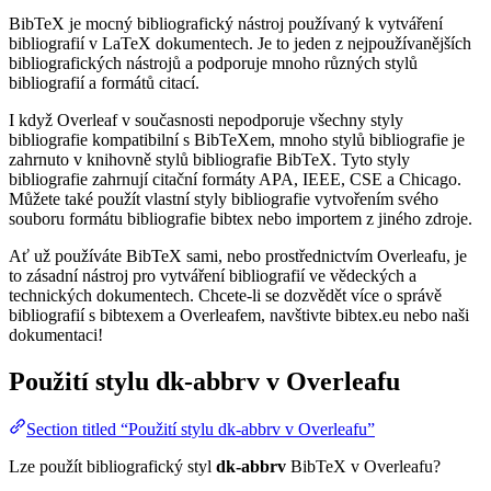
BibTeX je mocný bibliografický nástroj používaný k vytváření
bibliografií v LaTeX dokumentech. Je to jeden z nejpoužívanějších
bibliografických nástrojů a podporuje mnoho různých stylů
bibliografií a formátů citací.
I když Overleaf v současnosti nepodporuje všechny styly
bibliografie kompatibilní s BibTeXem, mnoho stylů bibliografie je
zahrnuto v knihovně stylů bibliografie BibTeX. Tyto styly
bibliografie zahrnují citační formáty APA, IEEE, CSE a Chicago.
Můžete také použít vlastní styly bibliografie vytvořením svého
souboru formátu bibliografie bibtex nebo importem z jiného zdroje.
Ať už používáte BibTeX sami, nebo prostřednictvím Overleafu, je
to zásadní nástroj pro vytváření bibliografií ve vědeckých a
technických dokumentech. Chcete-li se dozvědět více o správě
bibliografií s bibtexem a Overleafem, navštivte bibtex.eu nebo naši
dokumentaci!
Použití stylu
dk-abbrv
v Overleafu
Section titled “Použití stylu dk-abbrv v Overleafu”
Lze použít bibliografický styl
dk-abbrv
BibTeX v Overleafu?