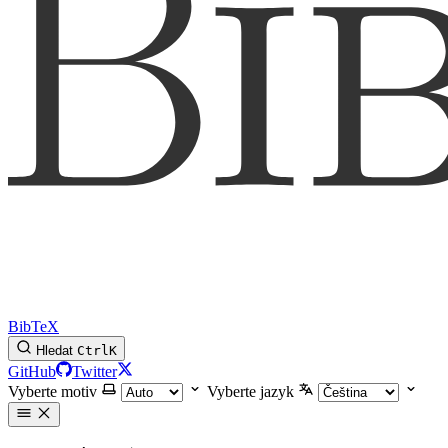
BibTeX
Hledat
Ctrl
K
GitHub
Twitter
Vyberte motiv
Vyberte jazyk