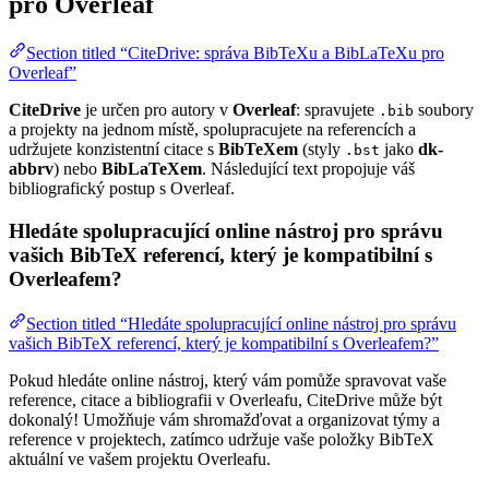
pro Overleaf
Section titled “CiteDrive: správa BibTeXu a BibLaTeXu pro
Overleaf”
CiteDrive
je určen pro autory v
Overleaf
: spravujete
soubory
.bib
a projekty na jednom místě, spolupracujete na referencích a
udržujete konzistentní citace s
BibTeXem
(styly
jako
dk-
.bst
abbrv
) nebo
BibLaTeXem
. Následující text propojuje váš
bibliografický postup s Overleaf.
Hledáte spolupracující online nástroj pro správu
vašich BibTeX referencí, který je kompatibilní s
Overleafem?
Section titled “Hledáte spolupracující online nástroj pro správu
vašich BibTeX referencí, který je kompatibilní s Overleafem?”
Pokud hledáte online nástroj, který vám pomůže spravovat vaše
reference, citace a bibliografii v Overleafu, CiteDrive může být
dokonalý! Umožňuje vám shromažďovat a organizovat týmy a
reference v projektech, zatímco udržuje vaše položky BibTeX
aktuální ve vašem projektu Overleafu.