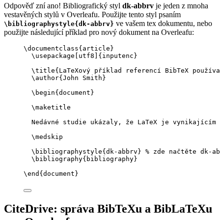
Odpověď zní ano! Bibliografický styl
dk-abbrv
je jeden z mnoha
vestavěných stylů v Overleafu. Použijte tento styl psaním
ve vašem tex dokumentu, nebo
\bibliographystyle{dk-abbrv}
použijte následující příklad pro nový dokument na Overleafu:
\documentclass
{
article
}
\usepackage
[
utf8
]{
inputenc
}
\title
{LaTeXový příklad referencí BibTeX používa
\author
{John Smith}
\begin
{
document
}
\maketitle
Nedávné studie ukázaly, že LaTeX je vynikajícím 
\medskip
\bibliographystyle
{dk-abbrv} 
% zde načtěte dk-ab
\bibliography
{bibliography}
\end
{
document
}
CiteDrive: správa BibTeXu a BibLaTeXu