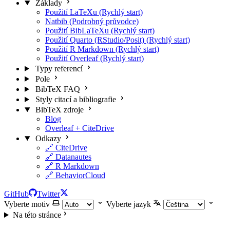
Základy
Použití LaTeXu (Rychlý start)
Natbib (Podrobný průvodce)
Použití BibLaTeXu (Rychlý start)
Použití Quarto (RStudio/Posit) (Rychlý start)
Použití R Markdown (Rychlý start)
Použití Overleaf (Rychlý start)
Typy referencí
Pole
BibTeX FAQ
Styly citací a bibliografie
BibTeX zdroje
Blog
Overleaf + CiteDrive
Odkazy
🔗 CiteDrive
🔗 Datanautes
🔗 R Markdown
🔗 BehaviorCloud
GitHub
Twitter
Vyberte motiv
Vyberte jazyk
Na této stránce