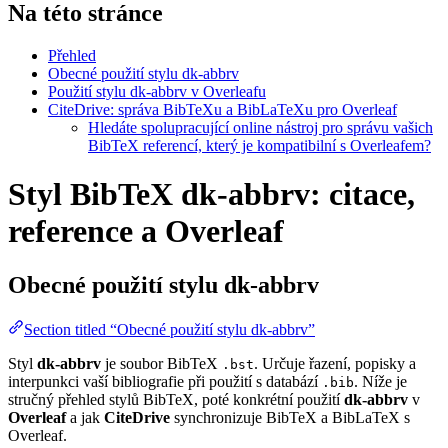
Na této stránce
Přehled
Obecné použití stylu dk-abbrv
Použití stylu dk-abbrv v Overleafu
CiteDrive: správa BibTeXu a BibLaTeXu pro Overleaf
Hledáte spolupracující online nástroj pro správu vašich
BibTeX referencí, který je kompatibilní s Overleafem?
Styl BibTeX dk-abbrv: citace,
reference a Overleaf
Obecné použití stylu
dk-abbrv
Section titled “Obecné použití stylu dk-abbrv”
Styl
dk-abbrv
je soubor BibTeX
. Určuje řazení, popisky a
.bst
interpunkci vaší bibliografie při použití s databází
. Níže je
.bib
stručný přehled stylů BibTeX, poté konkrétní použití
dk-abbrv
v
Overleaf
a jak
CiteDrive
synchronizuje BibTeX a BibLaTeX s
Overleaf.