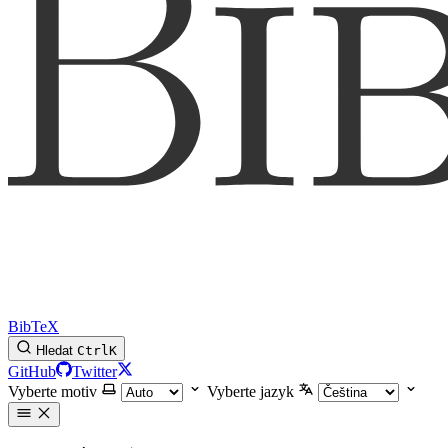
BibTeX
Hledat
Ctrl
K
GitHub
Twitter
Vyberte motiv
Vyberte jazyk