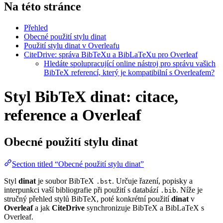
Na této stránce
Přehled
Obecné použití stylu dinat
Použití stylu dinat v Overleafu
CiteDrive: správa BibTeXu a BibLaTeXu pro Overleaf
Hledáte spolupracující online nástroj pro správu vašich
BibTeX referencí, který je kompatibilní s Overleafem?
Styl BibTeX dinat: citace,
reference a Overleaf
Obecné použití stylu
dinat
Section titled “Obecné použití stylu dinat”
Styl
dinat
je soubor BibTeX
. Určuje řazení, popisky a
.bst
interpunkci vaší bibliografie při použití s databází
. Níže je
.bib
stručný přehled stylů BibTeX, poté konkrétní použití
dinat
v
Overleaf
a jak
CiteDrive
synchronizuje BibTeX a BibLaTeX s
Overleaf.