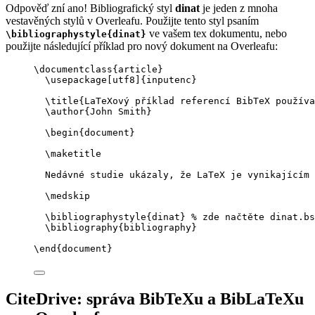
Odpověď zní ano! Bibliografický styl
dinat
je jeden z mnoha
vestavěných stylů v Overleafu. Použijte tento styl psaním
ve vašem tex dokumentu, nebo
\bibliographystyle{dinat}
použijte následující příklad pro nový dokument na Overleafu:
\documentclass
{
article
}
\usepackage
[
utf8
]{
inputenc
}
\title
{LaTeXový příklad referencí BibTeX používa
\author
{John Smith}
\begin
{
document
}
\maketitle
Nedávné studie ukázaly, že LaTeX je vynikajícím 
\medskip
\bibliographystyle
{dinat} 
% zde načtěte dinat.bs
\bibliography
{bibliography}
\end
{
document
}
CiteDrive: správa BibTeXu a BibLaTeXu