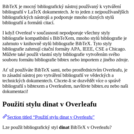
BibTeX je mocný bibliografický nástroj používaný k vytváření
bibliografií v LaTeX dokumentech. Je to jeden z nejpoužívanějších
bibliografických nástrojů a podporuje mnoho různých stylů
bibliografií a formátů citací.
I když Overleaf v současnosti nepodporuje všechny styly
bibliografie kompatibilní s BibTeXem, mnoho stylů bibliografie je
zahrnuto v knihovně stylů bibliografie BibTeX. Tyto styly
bibliografie zahrnují citační formáty APA, IEEE, CSE a Chicago.
Můžete také použít vlastní styly bibliografie vytvořením svého
souboru formátu bibliografie bibtex nebo importem z jiného zdroje.
Ať už používáte BibTeX sami, nebo prostřednictvím Overleafu, je
to zásadní nástroj pro vytváření bibliografií ve vědeckých a
technických dokumentech. Chcete-li se dozvědět více o správě
bibliografií s bibtexem a Overleafem, navštivte bibtex.eu nebo naši
dokumentaci!
Použití stylu
dinat
v Overleafu
Section titled “Použití stylu dinat v Overleafu”
Lze použít bibliografický styl
dinat
BibTeX v Overleafu?