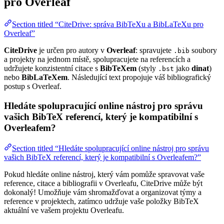
pro Overleaf
Section titled “CiteDrive: správa BibTeXu a BibLaTeXu pro
Overleaf”
CiteDrive
je určen pro autory v
Overleaf
: spravujete
soubory
.bib
a projekty na jednom místě, spolupracujete na referencích a
udržujete konzistentní citace s
BibTeXem
(styly
jako
dinat
)
.bst
nebo
BibLaTeXem
. Následující text propojuje váš bibliografický
postup s Overleaf.
Hledáte spolupracující online nástroj pro správu
vašich BibTeX referencí, který je kompatibilní s
Overleafem?
Section titled “Hledáte spolupracující online nástroj pro správu
vašich BibTeX referencí, který je kompatibilní s Overleafem?”
Pokud hledáte online nástroj, který vám pomůže spravovat vaše
reference, citace a bibliografii v Overleafu, CiteDrive může být
dokonalý! Umožňuje vám shromažďovat a organizovat týmy a
reference v projektech, zatímco udržuje vaše položky BibTeX
aktuální ve vašem projektu Overleafu.