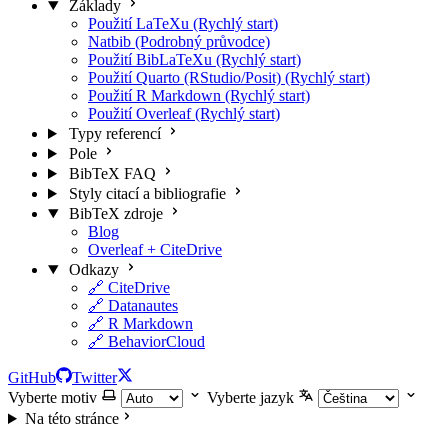
Základy
Použití LaTeXu (Rychlý start)
Natbib (Podrobný průvodce)
Použití BibLaTeXu (Rychlý start)
Použití Quarto (RStudio/Posit) (Rychlý start)
Použití R Markdown (Rychlý start)
Použití Overleaf (Rychlý start)
Typy referencí
Pole
BibTeX FAQ
Styly citací a bibliografie
BibTeX zdroje
Blog
Overleaf + CiteDrive
Odkazy
🔗 CiteDrive
🔗 Datanautes
🔗 R Markdown
🔗 BehaviorCloud
GitHub
Twitter
Vyberte motiv
Vyberte jazyk
Na této stránce