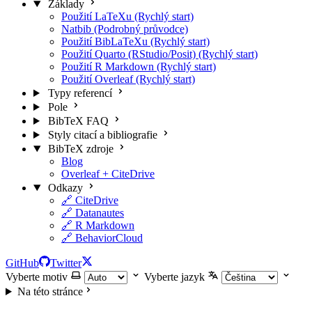
Základy
Použití LaTeXu (Rychlý start)
Natbib (Podrobný průvodce)
Použití BibLaTeXu (Rychlý start)
Použití Quarto (RStudio/Posit) (Rychlý start)
Použití R Markdown (Rychlý start)
Použití Overleaf (Rychlý start)
Typy referencí
Pole
BibTeX FAQ
Styly citací a bibliografie
BibTeX zdroje
Blog
Overleaf + CiteDrive
Odkazy
🔗 CiteDrive
🔗 Datanautes
🔗 R Markdown
🔗 BehaviorCloud
GitHub
Twitter
Vyberte motiv
Vyberte jazyk
Na této stránce