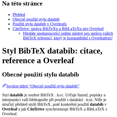
Na této stránce
Přehled
Obecné použití stylu databib
Použití stylu databib v Overleafu
CiteDrive: správa BibTeXu a BibLaTeXu pro Overleaf
Hledáte spolupracující online nástroj pro správu vašich
BibTeX referencí, který je kompatibilní s Overleafem?
Styl BibTeX databib: citace,
reference a Overleaf
Obecné použití stylu
databib
Section titled “Obecné použití stylu databib”
Styl
databib
je soubor BibTeX
. Určuje řazení, popisky a
.bst
interpunkci vaší bibliografie při použití s databází
. Níže je
.bib
stručný přehled stylů BibTeX, poté konkrétní použití
databib
v
Overleaf
a jak
CiteDrive
synchronizuje BibTeX a BibLaTeX s
Overleaf.