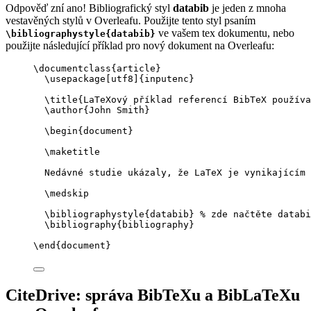
Odpověď zní ano! Bibliografický styl
databib
je jeden z mnoha
vestavěných stylů v Overleafu. Použijte tento styl psaním
ve vašem tex dokumentu, nebo
\bibliographystyle{databib}
použijte následující příklad pro nový dokument na Overleafu:
\documentclass
{
article
}
\usepackage
[
utf8
]{
inputenc
}
\title
{LaTeXový příklad referencí BibTeX používa
\author
{John Smith}
\begin
{
document
}
\maketitle
Nedávné studie ukázaly, že LaTeX je vynikajícím 
\medskip
\bibliographystyle
{databib} 
% zde načtěte databi
\bibliography
{bibliography}
\end
{
document
}
CiteDrive: správa BibTeXu a BibLaTeXu