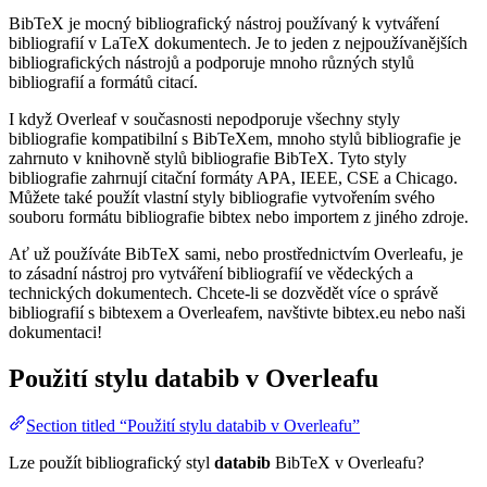
BibTeX je mocný bibliografický nástroj používaný k vytváření
bibliografií v LaTeX dokumentech. Je to jeden z nejpoužívanějších
bibliografických nástrojů a podporuje mnoho různých stylů
bibliografií a formátů citací.
I když Overleaf v současnosti nepodporuje všechny styly
bibliografie kompatibilní s BibTeXem, mnoho stylů bibliografie je
zahrnuto v knihovně stylů bibliografie BibTeX. Tyto styly
bibliografie zahrnují citační formáty APA, IEEE, CSE a Chicago.
Můžete také použít vlastní styly bibliografie vytvořením svého
souboru formátu bibliografie bibtex nebo importem z jiného zdroje.
Ať už používáte BibTeX sami, nebo prostřednictvím Overleafu, je
to zásadní nástroj pro vytváření bibliografií ve vědeckých a
technických dokumentech. Chcete-li se dozvědět více o správě
bibliografií s bibtexem a Overleafem, navštivte bibtex.eu nebo naši
dokumentaci!
Použití stylu
databib
v Overleafu
Section titled “Použití stylu databib v Overleafu”
Lze použít bibliografický styl
databib
BibTeX v Overleafu?