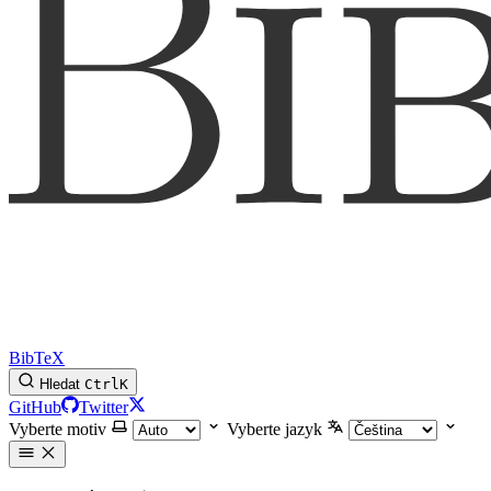
BibTeX
Hledat
Ctrl
K
GitHub
Twitter
Vyberte motiv
Vyberte jazyk