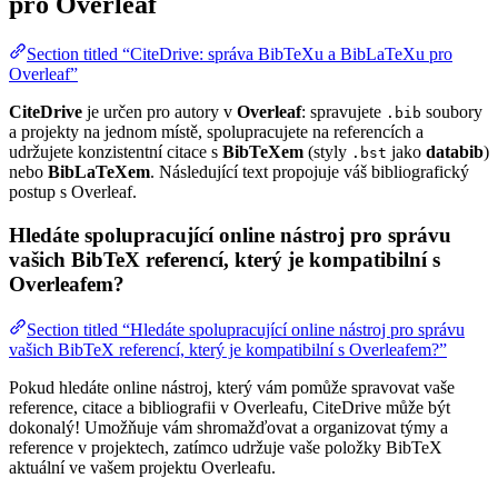
pro Overleaf
Section titled “CiteDrive: správa BibTeXu a BibLaTeXu pro
Overleaf”
CiteDrive
je určen pro autory v
Overleaf
: spravujete
soubory
.bib
a projekty na jednom místě, spolupracujete na referencích a
udržujete konzistentní citace s
BibTeXem
(styly
jako
databib
)
.bst
nebo
BibLaTeXem
. Následující text propojuje váš bibliografický
postup s Overleaf.
Hledáte spolupracující online nástroj pro správu
vašich BibTeX referencí, který je kompatibilní s
Overleafem?
Section titled “Hledáte spolupracující online nástroj pro správu
vašich BibTeX referencí, který je kompatibilní s Overleafem?”
Pokud hledáte online nástroj, který vám pomůže spravovat vaše
reference, citace a bibliografii v Overleafu, CiteDrive může být
dokonalý! Umožňuje vám shromažďovat a organizovat týmy a
reference v projektech, zatímco udržuje vaše položky BibTeX
aktuální ve vašem projektu Overleafu.