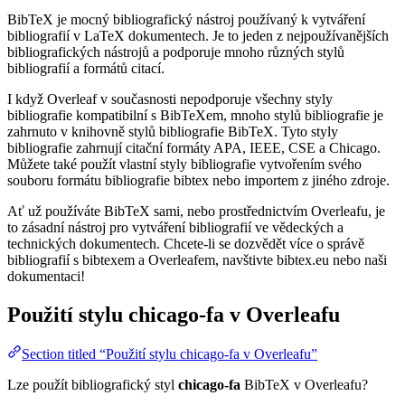
BibTeX je mocný bibliografický nástroj používaný k vytváření
bibliografií v LaTeX dokumentech. Je to jeden z nejpoužívanějších
bibliografických nástrojů a podporuje mnoho různých stylů
bibliografií a formátů citací.
I když Overleaf v současnosti nepodporuje všechny styly
bibliografie kompatibilní s BibTeXem, mnoho stylů bibliografie je
zahrnuto v knihovně stylů bibliografie BibTeX. Tyto styly
bibliografie zahrnují citační formáty APA, IEEE, CSE a Chicago.
Můžete také použít vlastní styly bibliografie vytvořením svého
souboru formátu bibliografie bibtex nebo importem z jiného zdroje.
Ať už používáte BibTeX sami, nebo prostřednictvím Overleafu, je
to zásadní nástroj pro vytváření bibliografií ve vědeckých a
technických dokumentech. Chcete-li se dozvědět více o správě
bibliografií s bibtexem a Overleafem, navštivte bibtex.eu nebo naši
dokumentaci!
Použití stylu
chicago-fa
v Overleafu
Section titled “Použití stylu chicago-fa v Overleafu”
Lze použít bibliografický styl
chicago-fa
BibTeX v Overleafu?