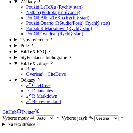
Základy
Použití LaTeXu (Rychlý start)
Natbib (Podrobný průvodce)
Použití BibLaTeXu (Rychlý start)
Použití Quarto (RStudio/Posit) (Rychlý start)
Použití R Markdown (Rychlý start)
Použití Overleaf (Rychlý start)
Typy referencí
Pole
BibTeX FAQ
Styly citací a bibliografie
BibTeX zdroje
Blog
Overleaf + CiteDrive
Odkazy
🔗 CiteDrive
🔗 Datanautes
🔗 R Markdown
🔗 BehaviorCloud
GitHub
Twitter
Vyberte motiv
Vyberte jazyk
Na této stránce