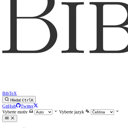
BibTeX
Hledat
Ctrl
K
GitHub
Twitter
Vyberte motiv
Vyberte jazyk