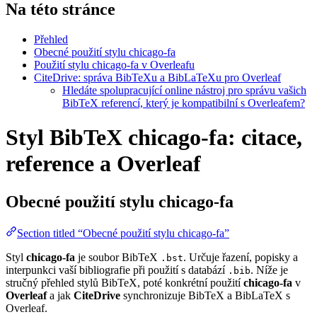
Na této stránce
Přehled
Obecné použití stylu chicago-fa
Použití stylu chicago-fa v Overleafu
CiteDrive: správa BibTeXu a BibLaTeXu pro Overleaf
Hledáte spolupracující online nástroj pro správu vašich
BibTeX referencí, který je kompatibilní s Overleafem?
Styl BibTeX chicago-fa: citace,
reference a Overleaf
Obecné použití stylu
chicago-fa
Section titled “Obecné použití stylu chicago-fa”
Styl
chicago-fa
je soubor BibTeX
. Určuje řazení, popisky a
.bst
interpunkci vaší bibliografie při použití s databází
. Níže je
.bib
stručný přehled stylů BibTeX, poté konkrétní použití
chicago-fa
v
Overleaf
a jak
CiteDrive
synchronizuje BibTeX a BibLaTeX s
Overleaf.