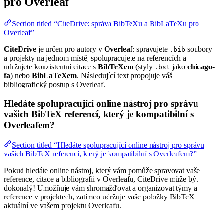
pro Overleaf
Section titled “CiteDrive: správa BibTeXu a BibLaTeXu pro
Overleaf”
CiteDrive
je určen pro autory v
Overleaf
: spravujete
soubory
.bib
a projekty na jednom místě, spolupracujete na referencích a
udržujete konzistentní citace s
BibTeXem
(styly
jako
chicago-
.bst
fa
) nebo
BibLaTeXem
. Následující text propojuje váš
bibliografický postup s Overleaf.
Hledáte spolupracující online nástroj pro správu
vašich BibTeX referencí, který je kompatibilní s
Overleafem?
Section titled “Hledáte spolupracující online nástroj pro správu
vašich BibTeX referencí, který je kompatibilní s Overleafem?”
Pokud hledáte online nástroj, který vám pomůže spravovat vaše
reference, citace a bibliografii v Overleafu, CiteDrive může být
dokonalý! Umožňuje vám shromažďovat a organizovat týmy a
reference v projektech, zatímco udržuje vaše položky BibTeX
aktuální ve vašem projektu Overleafu.