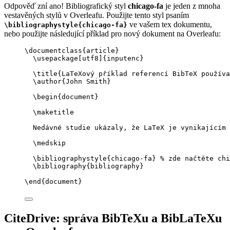
Odpověď zní ano! Bibliografický styl
chicago-fa
je jeden z mnoha
vestavěných stylů v Overleafu. Použijte tento styl psaním
ve vašem tex dokumentu,
\bibliographystyle{chicago-fa}
nebo použijte následující příklad pro nový dokument na Overleafu:
\documentclass
{
article
}
\usepackage
[
utf8
]{
inputenc
}
\title
{LaTeXový příklad referencí BibTeX použív
\author
{John Smith}
\begin
{
document
}
\maketitle
Nedávné studie ukázaly, že LaTeX je vynikajícím 
\medskip
\bibliographystyle
{chicago-fa} 
% zde načtěte chi
\bibliography
{bibliography}
\end
{
document
}
CiteDrive: správa BibTeXu a BibLaTeXu