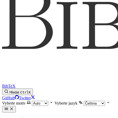
BibTeX
Hledat
Ctrl
K
GitHub
Twitter
Vyberte motiv
Vyberte jazyk