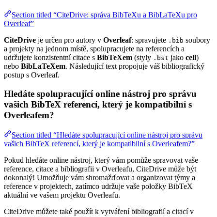
Section titled “CiteDrive: správa BibTeXu a BibLaTeXu pro
Overleaf”
CiteDrive
je určen pro autory v
Overleaf
: spravujete
soubory
.bib
a projekty na jednom místě, spolupracujete na referencích a
udržujete konzistentní citace s
BibTeXem
(styly
jako
cell
)
.bst
nebo
BibLaTeXem
. Následující text propojuje váš bibliografický
postup s Overleaf.
Hledáte spolupracující online nástroj pro správu
vašich BibTeX referencí, který je kompatibilní s
Overleafem?
Section titled “Hledáte spolupracující online nástroj pro správu
vašich BibTeX referencí, který je kompatibilní s Overleafem?”
Pokud hledáte online nástroj, který vám pomůže spravovat vaše
reference, citace a bibliografii v Overleafu, CiteDrive může být
dokonalý! Umožňuje vám shromažďovat a organizovat týmy a
reference v projektech, zatímco udržuje vaše položky BibTeX
aktuální ve vašem projektu Overleafu.
CiteDrive můžete také použít k vytváření bibliografií a citací v