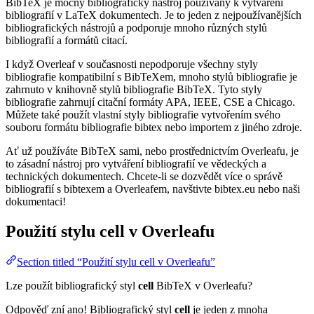
BibTeX je mocný bibliografický nástroj používaný k vytváření
bibliografií v LaTeX dokumentech. Je to jeden z nejpoužívanějších
bibliografických nástrojů a podporuje mnoho různých stylů
bibliografií a formátů citací.
I když Overleaf v současnosti nepodporuje všechny styly
bibliografie kompatibilní s BibTeXem, mnoho stylů bibliografie je
zahrnuto v knihovně stylů bibliografie BibTeX. Tyto styly
bibliografie zahrnují citační formáty APA, IEEE, CSE a Chicago.
Můžete také použít vlastní styly bibliografie vytvořením svého
souboru formátu bibliografie bibtex nebo importem z jiného zdroje.
Ať už používáte BibTeX sami, nebo prostřednictvím Overleafu, je
to zásadní nástroj pro vytváření bibliografií ve vědeckých a
technických dokumentech. Chcete-li se dozvědět více o správě
bibliografií s bibtexem a Overleafem, navštivte bibtex.eu nebo naši
dokumentaci!
Použití stylu
cell
v Overleafu
Section titled “Použití stylu cell v Overleafu”
Lze použít bibliografický styl
cell
BibTeX v Overleafu?
Odpověď zní ano! Bibliografický styl
cell
je jeden z mnoha