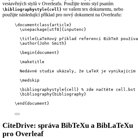
vestavěných stylů v Overleafu. Použijte tento styl psaním
ve vašem tex dokumentu, nebo
\bibliographystyle{cell}
použijte následující příklad pro nový dokument na Overleafu:
\documentclass
{
article
}
\usepackage
[
utf8
]{
inputenc
}
\title
{LaTeXový příklad referencí BibTeX používa
\author
{John Smith}
\begin
{
document
}
\maketitle
Nedávné studie ukázaly, že LaTeX je vynikajícím 
\medskip
\bibliographystyle
{cell} 
% zde načtěte cell.bst
\bibliography
{bibliography}
\end
{
document
}
CiteDrive: správa BibTeXu a BibLaTeXu
pro Overleaf