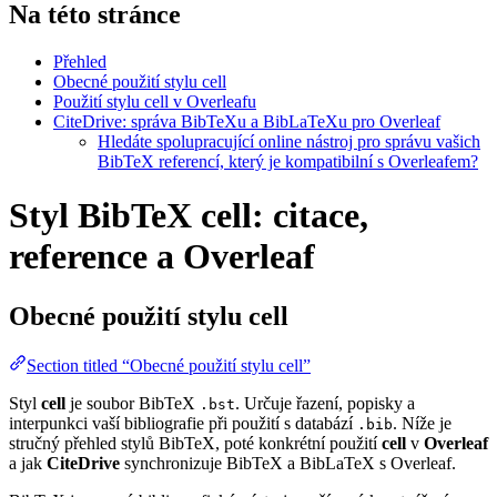
Na této stránce
Přehled
Obecné použití stylu cell
Použití stylu cell v Overleafu
CiteDrive: správa BibTeXu a BibLaTeXu pro Overleaf
Hledáte spolupracující online nástroj pro správu vašich
BibTeX referencí, který je kompatibilní s Overleafem?
Styl BibTeX cell: citace,
reference a Overleaf
Obecné použití stylu
cell
Section titled “Obecné použití stylu cell”
Styl
cell
je soubor BibTeX
. Určuje řazení, popisky a
.bst
interpunkci vaší bibliografie při použití s databází
. Níže je
.bib
stručný přehled stylů BibTeX, poté konkrétní použití
cell
v
Overleaf
a jak
CiteDrive
synchronizuje BibTeX a BibLaTeX s Overleaf.