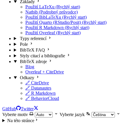
Základy
Použití LaTeXu (Rychlý start)
Natbib (Podrobný průvodce)
Použití BibLaTeXu (Rychlý start)
Použití Quarto (RStudio/Posit) (Rychlý start)
Použití R Markdown (Rychlý start)
Použití Overleaf (Rychlý start)
Typy referencí
Pole
BibTeX FAQ
Styly citací a bibliografie
BibTeX zdroje
Blog
Overleaf + CiteDrive
Odkazy
🔗 CiteDrive
🔗 Datanautes
🔗 R Markdown
🔗 BehaviorCloud
GitHub
Twitter
Vyberte motiv
Vyberte jazyk
Na této stránce