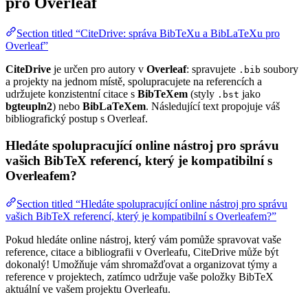
pro Overleaf
Section titled “CiteDrive: správa BibTeXu a BibLaTeXu pro
Overleaf”
CiteDrive
je určen pro autory v
Overleaf
: spravujete
soubory
.bib
a projekty na jednom místě, spolupracujete na referencích a
udržujete konzistentní citace s
BibTeXem
(styly
jako
.bst
bgteupln2
) nebo
BibLaTeXem
. Následující text propojuje váš
bibliografický postup s Overleaf.
Hledáte spolupracující online nástroj pro správu
vašich BibTeX referencí, který je kompatibilní s
Overleafem?
Section titled “Hledáte spolupracující online nástroj pro správu
vašich BibTeX referencí, který je kompatibilní s Overleafem?”
Pokud hledáte online nástroj, který vám pomůže spravovat vaše
reference, citace a bibliografii v Overleafu, CiteDrive může být
dokonalý! Umožňuje vám shromažďovat a organizovat týmy a
reference v projektech, zatímco udržuje vaše položky BibTeX
aktuální ve vašem projektu Overleafu.