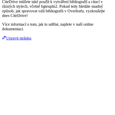
CiteDrive můžete také použít k vytváření bibliografií a citací v
různých stylech, včetně bgteupln2. Pokud tedy hledáte snadný
způsob, jak spravovat vaši bibliografii v Overleafu, vyzkoušejte
dnes CiteDrive!
Více informací o tom, jak to udělat, najdete v naší online
dokumentaci.
Upravit stránku