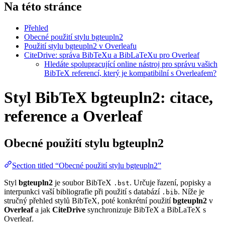
Na této stránce
Přehled
Obecné použití stylu bgteupln2
Použití stylu bgteupln2 v Overleafu
CiteDrive: správa BibTeXu a BibLaTeXu pro Overleaf
Hledáte spolupracující online nástroj pro správu vašich
BibTeX referencí, který je kompatibilní s Overleafem?
Styl BibTeX bgteupln2: citace,
reference a Overleaf
Obecné použití stylu
bgteupln2
Section titled “Obecné použití stylu bgteupln2”
Styl
bgteupln2
je soubor BibTeX
. Určuje řazení, popisky a
.bst
interpunkci vaší bibliografie při použití s databází
. Níže je
.bib
stručný přehled stylů BibTeX, poté konkrétní použití
bgteupln2
v
Overleaf
a jak
CiteDrive
synchronizuje BibTeX a BibLaTeX s
Overleaf.