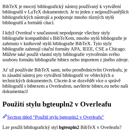
BibTeX je mocný bibliografický nástroj používaný k vytváření
bibliografií v LaTeX dokumentech. Je to jeden z nejpoužívanějších
bibliografických nástrojů a podporuje mnoho různých stylů
bibliografií a formátů citací.
I když Overleaf v současnosti nepodporuje všechny styly
bibliografie kompatibilní s BibTeXem, mnoho stylů bibliografie je
zahrnuto v knihovně stylů bibliografie BibTeX. Tyto styly
bibliografie zahrnují citační formáty APA, IEEE, CSE a Chicago.
Můžete také použít vlastní styly bibliografie vytvořením svého
souboru formátu bibliografie bibtex nebo importem z jiného zdroje.
Ať už používáte BibTeX sami, nebo prostřednictvím Overleafu, je
to zásadní nástroj pro vytváření bibliografií ve vědeckých a
technických dokumentech. Chcete-li se dozvědět více o správě
bibliografií s bibtexem a Overleafem, navštivte bibtex.eu nebo naši
dokumentaci!
Použití stylu
bgteupln2
v Overleafu
Section titled “Použití stylu bgteupln2 v Overleafu”
Lze použít bibliografický styl
bgteupln2
BibTeX v Overleafu?