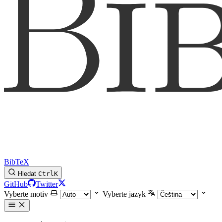
BibTeX
Hledat
Ctrl
K
GitHub
Twitter
Vyberte motiv
Vyberte jazyk