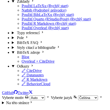
Základy
Použití LaTeXu (Rychlý start)
Natbib (Podrobný průvodce)
Použití BibLaTeXu (Rychlý start)
Použití Quarto (RStudio/Posit) (Rychlý start)
Použití R Markdown (Rychlý start)
Použití Overleaf (Rychlý start)
Typy referencí
Pole
BibTeX FAQ
Styly citací a bibliografie
BibTeX zdroje
Blog
Overleaf + CiteDrive
Odkazy
🔗 CiteDrive
🔗 Datanautes
🔗 R Markdown
🔗 BehaviorCloud
GitHub
Twitter
Vyberte motiv
Vyberte jazyk
Na této stránce