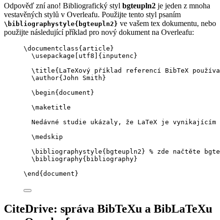
Odpověď zní ano! Bibliografický styl
bgteupln2
je jeden z mnoha
vestavěných stylů v Overleafu. Použijte tento styl psaním
ve vašem tex dokumentu, nebo
\bibliographystyle{bgteupln2}
použijte následující příklad pro nový dokument na Overleafu:
\documentclass
{
article
}
\usepackage
[
utf8
]{
inputenc
}
\title
{LaTeXový příklad referencí BibTeX používa
\author
{John Smith}
\begin
{
document
}
\maketitle
Nedávné studie ukázaly, že LaTeX je vynikajícím 
\medskip
\bibliographystyle
{bgteupln2} 
% zde načtěte bgte
\bibliography
{bibliography}
\end
{
document
}
CiteDrive: správa BibTeXu a BibLaTeXu