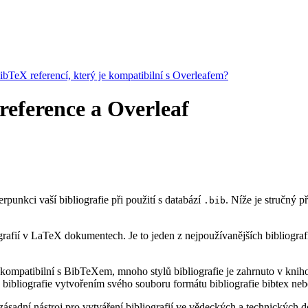
BibTeX referencí, který je kompatibilní s Overleafem?
 reference a Overleaf
erpunkci vaší bibliografie při použití s databází
. Níže je stručný 
.bib
rafií v LaTeX dokumentech. Je to jeden z nejpoužívanějších bibliograf
kompatibilní s BibTeXem, mnoho stylů bibliografie je zahrnuto v knihov
bibliografie vytvořením svého souboru formátu bibliografie bibtex neb
ásadní nástroj pro vytváření bibliografií ve vědeckých a technických do