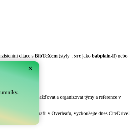
zistentní citace s
BibTeXem
(styly
jako
babplain-lf
) nebo
.bst
×
m?
.
kumníky.
! Umožňuje vám shromažďovat a organizovat týmy a reference v
pravovat vaši bibliografii v Overleafu, vyzkoušejte dnes CiteDrive!