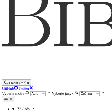
Hledat
Ctrl
K
GitHub
Twitter
Vyberte motiv
Vyberte jazyk
Základy