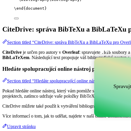
\end
{
document
}
CiteDrive: správa BibTeXu a BibLaTeXu p
Section titled “CiteDrive: správa BibTeXu a BibLaTeXu pro Overl
CiteDrive
je určen pro autory v
Overleaf
: spravujete
soubory a 
.bib
BibLaTeXem
. Následující text propojuje váš bibliografický postup s
Hledáte spolupracující online nástroj pro správu vaši
Section titled “Hledáte spolupracující online nástroj pro správu va
Spravuj
Pokud hledáte online nástroj, který vám pomůže spravovat vaše refer
projektech, zatímco udržuje vaše položky BibTeX aktuální ve vašem 
CiteDrive můžete také použít k vytváření bibliografií a citací v různý
Více informací o tom, jak to udělat, najdete v naší online dokumentaci
Upravit stránku