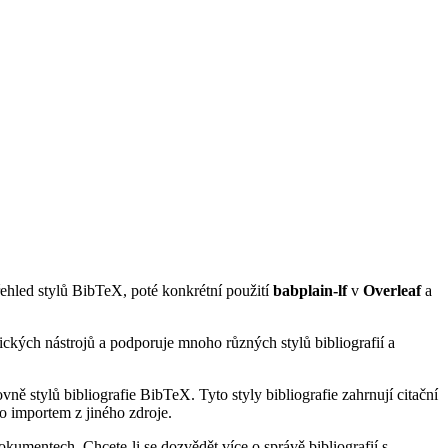
přehled stylů BibTeX, poté konkrétní použití
babplain-lf
v
Overleaf
a
ických nástrojů a podporuje mnoho různých stylů bibliografií a
ně stylů bibliografie BibTeX. Tyto styly bibliografie zahrnují citační
o importem z jiného zdroje.
kumentech. Chcete-li se dozvědět více o správě bibliografií s