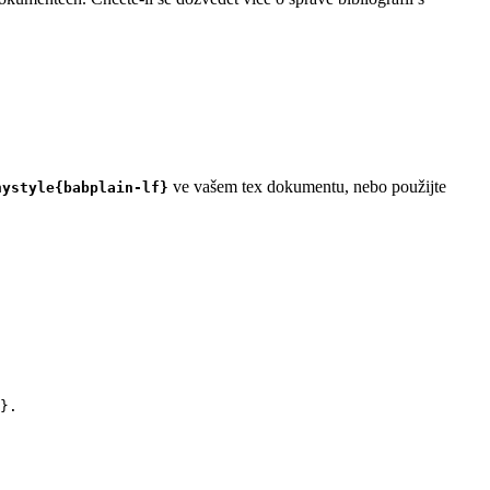
ve vašem tex dokumentu, nebo použijte
hystyle{babplain-lf}
}.