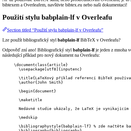
bibtexem a Overleafem, navštivte bibtex.eu nebo naši dokumentaci!
Použití stylu
babplain-lf
v Overleafu
Section titled “Použití stylu babplain-lf v Overleafu”
Lze použít bibliografický styl
babplain-lf
BibTeX v Overleafu?
Odpověď zní ano! Bibliografický styl
babplain-lf
je jeden z mnoha ve
následující příklad pro nový dokument na Overleafu:
\documentclass
{
article
}
\usepackage
[
utf8
]{
inputenc
}
\title
{LaTeXový příklad referencí BibTeX používa
\author
{John Smith}
\begin
{
document
}
\maketitle
Nedávné studie ukázaly, že LaTeX je vynikajícím 
\medskip
\bibliographystyle
{babplain-lf} 
% zde načtěte ba
\bibliography
{bibliography}