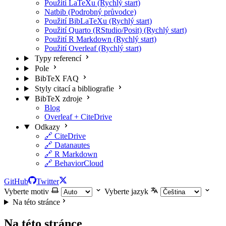
Použití LaTeXu (Rychlý start)
Natbib (Podrobný průvodce)
Použití BibLaTeXu (Rychlý start)
Použití Quarto (RStudio/Posit) (Rychlý start)
Použití R Markdown (Rychlý start)
Použití Overleaf (Rychlý start)
Typy referencí
Pole
BibTeX FAQ
Styly citací a bibliografie
BibTeX zdroje
Blog
Overleaf + CiteDrive
Odkazy
🔗 CiteDrive
🔗 Datanautes
🔗 R Markdown
🔗 BehaviorCloud
GitHub
Twitter
Vyberte motiv
Vyberte jazyk
Na této stránce
Na této stránce