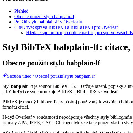
Přehled
Obecné použití stylu babplain-lf
Použití stylu babplain-lf v Overleafu
CiteDrive: správa BibTeXu a BibLaTeXu pro Overleaf
Hledáte spolupracující online nástroj pro správu vašich 
Styl BibTeX babplain-lf: citace,
Obecné použití stylu
babplain-lf
Section titled “Obecné použití stylu babplain-lf”
Styl
babplain-lf
je soubor BibTeX
. Určuje řazení, popisky a int
.bst
jak
CiteDrive
synchronizuje BibTeX a BibLaTeX s Overleaf.
BibTeX je mocný bibliografický nástroj používaný k vytváření bibliog
formátů citací.
I když Overleaf v současnosti nepodporuje všechny styly bibliografie 
formáty APA, IEEE, CSE a Chicago. Můžete také použít vlastní styly 
Ať už používáte BibTeX sami, nebo prostřednictvím Overleafu, je to z