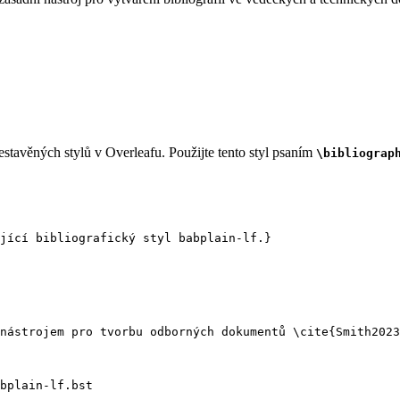
stavěných stylů v Overleafu. Použijte tento styl psaním
\bibliograp
jící bibliografický styl babplain-lf.}
nástrojem pro tvorbu odborných dokumentů 
\cite
{
Smith2023
bplain-lf.bst