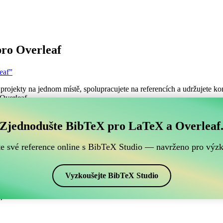
ro Overleaf
eaf”
projekty na jednom místě, spolupracujete na referencích a udržujete kon
 Overleaf.
ch BibTeX referencí, který je kompatibilní s Overleafe
Zjednodušte BibTeX pro LaTeX a Overleaf
šich BibTeX referencí, který je kompatibilní s Overleafem?”
te své reference online s BibTeX Studio — navrženo pro výz
ence, citace a bibliografii v Overleafu, CiteDrive může být dokonalý
projektu Overleafu.
Vyzkoušejte BibTeX Studio
ch stylech, včetně babplain-lf. Pokud tedy hledáte snadný způsob, jak s
.