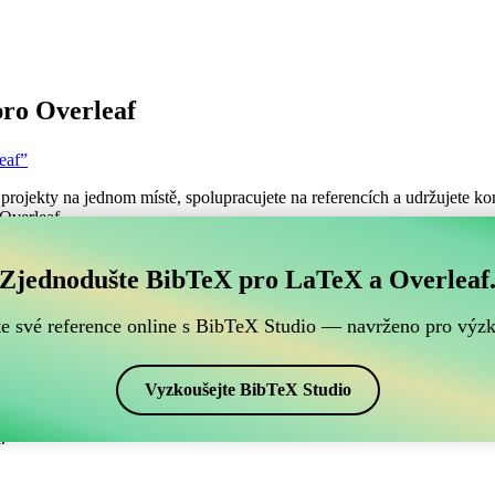
ro Overleaf
eaf”
projekty na jednom místě, spolupracujete na referencích a udržujete kon
 Overleaf.
ch BibTeX referencí, který je kompatibilní s Overleafe
Zjednodušte BibTeX pro LaTeX a Overleaf
šich BibTeX referencí, který je kompatibilní s Overleafem?”
te své reference online s BibTeX Studio — navrženo pro výz
ence, citace a bibliografii v Overleafu, CiteDrive může být dokonalý
projektu Overleafu.
Vyzkoušejte BibTeX Studio
ch stylech, včetně babplai3-lf. Pokud tedy hledáte snadný způsob, jak s
.