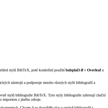
řehled stylů BibTeX, poté konkrétní použití
babplai3-lf
v
Overleaf
a
ických nástrojů a podporuje mnoho různých stylů bibliografií a
ně stylů bibliografie BibTeX. Tyto styly bibliografie zahrnují citační
o importem z jiného zdroje.
kumentech. Chcete-li se dozvědět více o správě bibliografií s