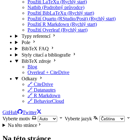
Použití LaTeXu (Rychlý start)
Natbib (Podrobný průvodce)
Použití BibLaTeXu (Rychlý start)
Použití Quarto (RStudio/Posit) (Rychlý start)
Použití R Markdown (Rychlý start)
Použití Overleaf (Rychlý start)
Typy referencí
Pole
BibTeX FAQ
Styly citací a bibliografie
BibTeX zdroje
Blog
Overleaf + CiteDrive
Odkazy
🔗 CiteDrive
🔗 Datanautes
🔗 R Markdown
🔗 BehaviorCloud
GitHub
Twitter
Vyberte motiv
Vyberte jazyk
Na této stránce
Na této stránce