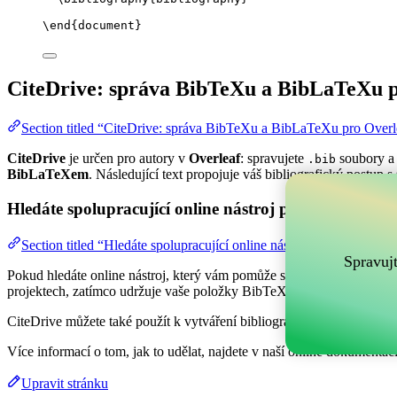
\end
{
document
}
CiteDrive: správa BibTeXu a BibLaTeXu p
Section titled “CiteDrive: správa BibTeXu a BibLaTeXu pro Overl
CiteDrive
je určen pro autory v
Overleaf
: spravujete
soubory a 
.bib
BibLaTeXem
. Následující text propojuje váš bibliografický postup s
Hledáte spolupracující online nástroj pro správu vaši
Section titled “Hledáte spolupracující online nástroj pro správu va
Spravuj
Pokud hledáte online nástroj, který vám pomůže spravovat vaše refer
projektech, zatímco udržuje vaše položky BibTeX aktuální ve vašem 
CiteDrive můžete také použít k vytváření bibliografií a citací v různý
Více informací o tom, jak to udělat, najdete v naší online dokumentaci
Upravit stránku