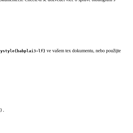
ve vašem tex dokumentu, nebo použijte
hystyle{babplai3-lf}
}.