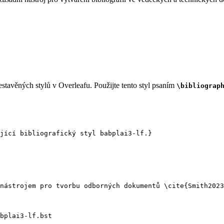
stavěných stylů v Overleafu. Použijte tento styl psaním
\bibliograp
jící bibliografický styl babplai3-lf.}
nástrojem pro tvorbu odborných dokumentů 
\cite
{
Smith2023
bplai3-lf.bst