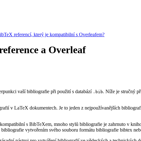
BibTeX referencí, který je kompatibilní s Overleafem?
 reference a Overleaf
erpunkci vaší bibliografie při použití s databází
. Níže je stručný p
.bib
rafií v LaTeX dokumentech. Je to jeden z nejpoužívanějších bibliograf
kompatibilní s BibTeXem, mnoho stylů bibliografie je zahrnuto v knihov
bibliografie vytvořením svého souboru formátu bibliografie bibtex neb
ásadní nástroj pro vytváření bibliografií ve vědeckých a technických do