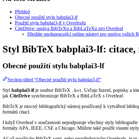
Přehled
Obecné použití stylu babplai3-lf
Použití stylu babplai3-lf v Overleafu
CiteDrive: správa BibTeXu a BibLaTeXu pro Overleaf
Hledáte spolupracující online nástroj pro správu vašich 
Styl BibTeX babplai3-lf: citace,
Obecné použití stylu
babplai3-lf
Section titled “Obecné použití stylu babplai3-lf”
Styl
babplai3-lf
je soubor BibTeX
. Určuje řazení, popisky a int
.bst
jak
CiteDrive
synchronizuje BibTeX a BibLaTeX s Overleaf.
BibTeX je mocný bibliografický nástroj používaný k vytváření bibliog
formátů citací.
I když Overleaf v současnosti nepodporuje všechny styly bibliografie 
formáty APA, IEEE, CSE a Chicago. Můžete také použít vlastní styly 
Ať už používáte BibTeX sami, nebo prostřednictvím Overleafu, je to z