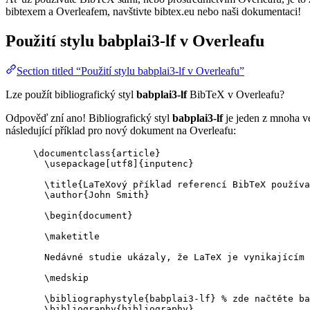
bibtexem a Overleafem, navštivte bibtex.eu nebo naši dokumentaci!
Použití stylu
babplai3-lf
v Overleafu
Section titled “Použití stylu babplai3-lf v Overleafu”
Lze použít bibliografický styl
babplai3-lf
BibTeX v Overleafu?
Odpověď zní ano! Bibliografický styl
babplai3-lf
je jeden z mnoha ve
následující příklad pro nový dokument na Overleafu:
\documentclass
{
article
}
\usepackage
[
utf8
]{
inputenc
}
\title
{LaTeXový příklad referencí BibTeX používa
\author
{John Smith}
\begin
{
document
}
\maketitle
Nedávné studie ukázaly, že LaTeX je vynikajícím 
\medskip
\bibliographystyle
{babplai3-lf} 
% zde načtěte ba
\bibliography
{bibliography}