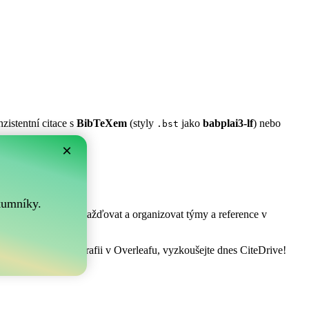
zistentní citace s
BibTeXem
(styly
jako
babplai3-lf
) nebo
.bst
×
m?
.
kumníky.
! Umožňuje vám shromažďovat a organizovat týmy a reference v
pravovat vaši bibliografii v Overleafu, vyzkoušejte dnes CiteDrive!