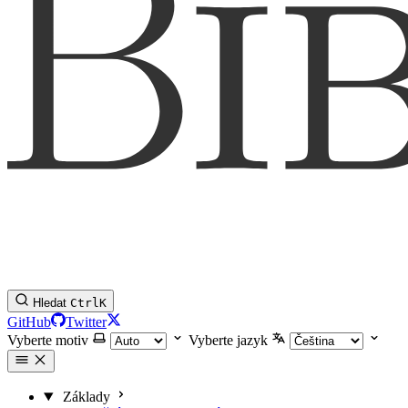
Hledat
Ctrl
K
GitHub
Twitter
Vyberte motiv
Vyberte jazyk
Základy