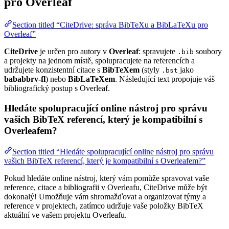
pro Overleaf
Section titled “CiteDrive: správa BibTeXu a BibLaTeXu pro
Overleaf”
CiteDrive
je určen pro autory v
Overleaf
: spravujete
soubory
.bib
a projekty na jednom místě, spolupracujete na referencích a
udržujete konzistentní citace s
BibTeXem
(styly
jako
.bst
bababbrv-fl
) nebo
BibLaTeXem
. Následující text propojuje váš
bibliografický postup s Overleaf.
Hledáte spolupracující online nástroj pro správu
vašich BibTeX referencí, který je kompatibilní s
Overleafem?
Section titled “Hledáte spolupracující online nástroj pro správu
vašich BibTeX referencí, který je kompatibilní s Overleafem?”
Pokud hledáte online nástroj, který vám pomůže spravovat vaše
reference, citace a bibliografii v Overleafu, CiteDrive může být
dokonalý! Umožňuje vám shromažďovat a organizovat týmy a
reference v projektech, zatímco udržuje vaše položky BibTeX
aktuální ve vašem projektu Overleafu.