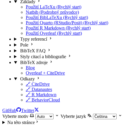
Základy
Použití LaTeXu (Rychlý start)
Natbib (Podrobný průvodce)
Použití BibLaTeXu (Rychlý start)
Použití Quarto (RStudio/Posit) (Rychlý start)
Použití R Markdown (Rychlý start)
Použití Overleaf (Rychlý start)
Typy referencí
Pole
BibTeX FAQ
Styly citací a bibliografie
BibTeX zdroje
Blog
Overleaf + CiteDrive
Odkazy
🔗 CiteDrive
🔗 Datanautes
🔗 R Markdown
🔗 BehaviorCloud
GitHub
Twitter
Vyberte motiv
Vyberte jazyk
Na této stránce