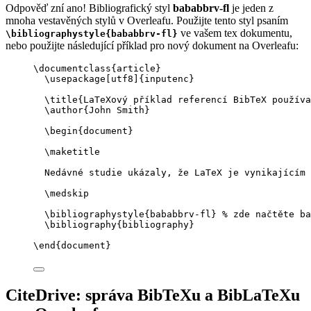
Odpověď zní ano! Bibliografický styl
bababbrv-fl
je jeden z
mnoha vestavěných stylů v Overleafu. Použijte tento styl psaním
ve vašem tex dokumentu,
\bibliographystyle{bababbrv-fl}
nebo použijte následující příklad pro nový dokument na Overleafu:
\documentclass
{
article
}
\usepackage
[
utf8
]{
inputenc
}
\title
{LaTeXový příklad referencí BibTeX používa
\author
{John Smith}
\begin
{
document
}
\maketitle
Nedávné studie ukázaly, že LaTeX je vynikajícím 
\medskip
\bibliographystyle
{bababbrv-fl} 
% zde načtěte ba
\bibliography
{bibliography}
\end
{
document
}
CiteDrive: správa BibTeXu a BibLaTeXu