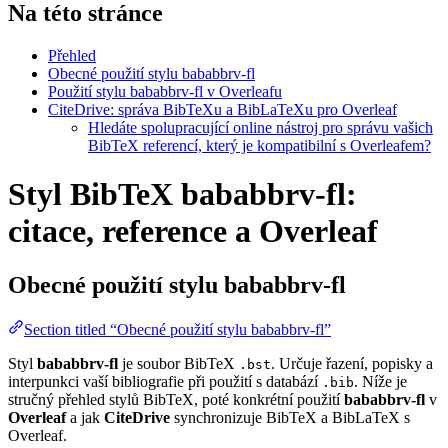
Na této stránce
Přehled
Obecné použití stylu bababbrv-fl
Použití stylu bababbrv-fl v Overleafu
CiteDrive: správa BibTeXu a BibLaTeXu pro Overleaf
Hledáte spolupracující online nástroj pro správu vašich
BibTeX referencí, který je kompatibilní s Overleafem?
Styl BibTeX bababbrv-fl:
citace, reference a Overleaf
Obecné použití stylu
bababbrv-fl
Section titled “Obecné použití stylu bababbrv-fl”
Styl
bababbrv-fl
je soubor BibTeX
. Určuje řazení, popisky a
.bst
interpunkci vaší bibliografie při použití s databází
. Níže je
.bib
stručný přehled stylů BibTeX, poté konkrétní použití
bababbrv-fl
v
Overleaf
a jak
CiteDrive
synchronizuje BibTeX a BibLaTeX s
Overleaf.