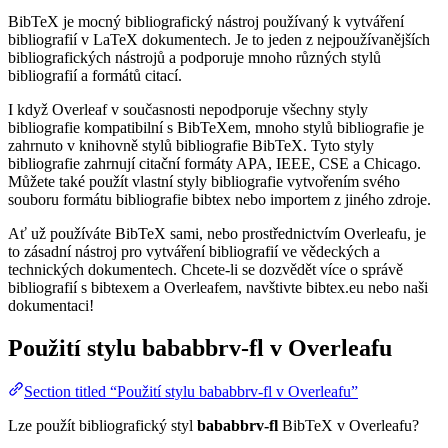
BibTeX je mocný bibliografický nástroj používaný k vytváření
bibliografií v LaTeX dokumentech. Je to jeden z nejpoužívanějších
bibliografických nástrojů a podporuje mnoho různých stylů
bibliografií a formátů citací.
I když Overleaf v současnosti nepodporuje všechny styly
bibliografie kompatibilní s BibTeXem, mnoho stylů bibliografie je
zahrnuto v knihovně stylů bibliografie BibTeX. Tyto styly
bibliografie zahrnují citační formáty APA, IEEE, CSE a Chicago.
Můžete také použít vlastní styly bibliografie vytvořením svého
souboru formátu bibliografie bibtex nebo importem z jiného zdroje.
Ať už používáte BibTeX sami, nebo prostřednictvím Overleafu, je
to zásadní nástroj pro vytváření bibliografií ve vědeckých a
technických dokumentech. Chcete-li se dozvědět více o správě
bibliografií s bibtexem a Overleafem, navštivte bibtex.eu nebo naši
dokumentaci!
Použití stylu
bababbrv-fl
v Overleafu
Section titled “Použití stylu bababbrv-fl v Overleafu”
Lze použít bibliografický styl
bababbrv-fl
BibTeX v Overleafu?