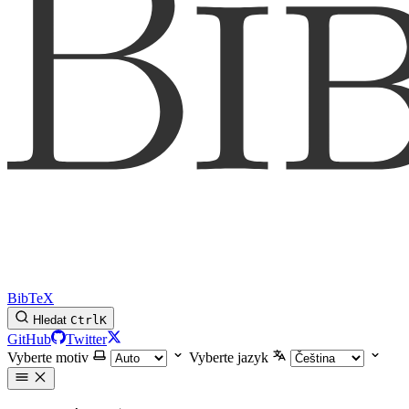
BibTeX
Hledat
Ctrl
K
GitHub
Twitter
Vyberte motiv
Vyberte jazyk