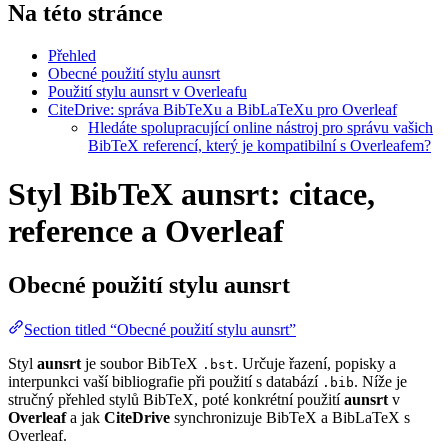
Na této stránce
Přehled
Obecné použití stylu aunsrt
Použití stylu aunsrt v Overleafu
CiteDrive: správa BibTeXu a BibLaTeXu pro Overleaf
Hledáte spolupracující online nástroj pro správu vašich
BibTeX referencí, který je kompatibilní s Overleafem?
Styl BibTeX aunsrt: citace,
reference a Overleaf
Obecné použití stylu
aunsrt
Section titled “Obecné použití stylu aunsrt”
Styl
aunsrt
je soubor BibTeX
. Určuje řazení, popisky a
.bst
interpunkci vaší bibliografie při použití s databází
. Níže je
.bib
stručný přehled stylů BibTeX, poté konkrétní použití
aunsrt
v
Overleaf
a jak
CiteDrive
synchronizuje BibTeX a BibLaTeX s
Overleaf.