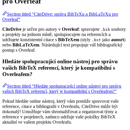
pro Overleaf
Section titled “CiteDrive: správa BibTeXu a BibLaTeXu pro
Overleaf”
CiteDrive
je určen pro autory v
Overleaf
: spravujete
soubory
.bib
a projekty na jednom místě, spolupracujete na referencích a
udržujete konzistentní citace s
BibTeXem
(styly
jako
aunsrt
)
.bst
nebo
BibLaTeXem
. Následující text propojuje váš bibliografický
postup s Overleaf.
Hledáte spolupracující online nástroj pro správu
vašich BibTeX referencí, který je kompatibilní s
Overleafem?
Section titled “Hledáte spolupracující online nástroj pro správu
vašich BibTeX referencí, který je kompatibilní s Overleafem?”
Pokud hledáte online nástroj, který vám pomůže spravovat vaše
reference, citace a bibliografii v Overleafu, CiteDrive může být
dokonalý! Umožňuje vám shromažďovat a organizovat týmy a
reference v projektech, zatímco udržuje vaše položky BibTeX
aktuální ve vašem projektu Overleafu.