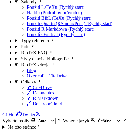
Základy
Použití LaTeXu (Rychlý start)
Natbib (Podrobný průvodce)
Použití BibLaTeXu (Rychlý start)
Použití Quarto (RStudio/Posit) (Rychlý start)
Použití R Markdown (Rychlý start)
Použití Overleaf (Rychlý start)
Typy referencí
Pole
BibTeX FAQ
Styly citací a bibliografie
BibTeX zdroje
Blog
Overleaf + CiteDrive
Odkazy
🔗 CiteDrive
🔗 Datanautes
🔗 R Markdown
🔗 BehaviorCloud
GitHub
Twitter
Vyberte motiv
Vyberte jazyk
Na této stránce