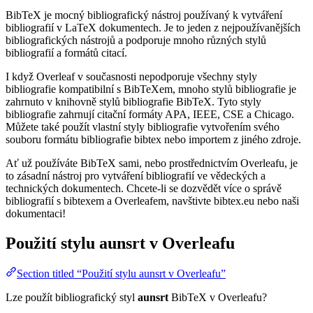
BibTeX je mocný bibliografický nástroj používaný k vytváření
bibliografií v LaTeX dokumentech. Je to jeden z nejpoužívanějších
bibliografických nástrojů a podporuje mnoho různých stylů
bibliografií a formátů citací.
I když Overleaf v současnosti nepodporuje všechny styly
bibliografie kompatibilní s BibTeXem, mnoho stylů bibliografie je
zahrnuto v knihovně stylů bibliografie BibTeX. Tyto styly
bibliografie zahrnují citační formáty APA, IEEE, CSE a Chicago.
Můžete také použít vlastní styly bibliografie vytvořením svého
souboru formátu bibliografie bibtex nebo importem z jiného zdroje.
Ať už používáte BibTeX sami, nebo prostřednictvím Overleafu, je
to zásadní nástroj pro vytváření bibliografií ve vědeckých a
technických dokumentech. Chcete-li se dozvědět více o správě
bibliografií s bibtexem a Overleafem, navštivte bibtex.eu nebo naši
dokumentaci!
Použití stylu
aunsrt
v Overleafu
Section titled “Použití stylu aunsrt v Overleafu”
Lze použít bibliografický styl
aunsrt
BibTeX v Overleafu?