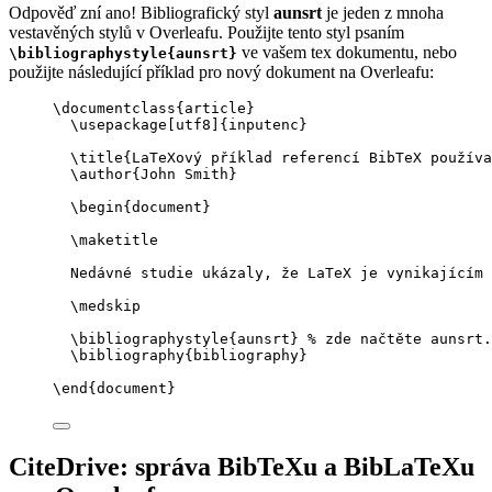
Odpověď zní ano! Bibliografický styl
aunsrt
je jeden z mnoha
vestavěných stylů v Overleafu. Použijte tento styl psaním
ve vašem tex dokumentu, nebo
\bibliographystyle{aunsrt}
použijte následující příklad pro nový dokument na Overleafu:
\documentclass
{
article
}
\usepackage
[
utf8
]{
inputenc
}
\title
{LaTeXový příklad referencí BibTeX používa
\author
{John Smith}
\begin
{
document
}
\maketitle
Nedávné studie ukázaly, že LaTeX je vynikajícím 
\medskip
\bibliographystyle
{aunsrt} 
% zde načtěte aunsrt.
\bibliography
{bibliography}
\end
{
document
}
CiteDrive: správa BibTeXu a BibLaTeXu