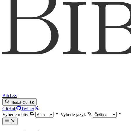
BibTeX
Hledat
Ctrl
K
GitHub
Twitter
Vyberte motiv
Vyberte jazyk