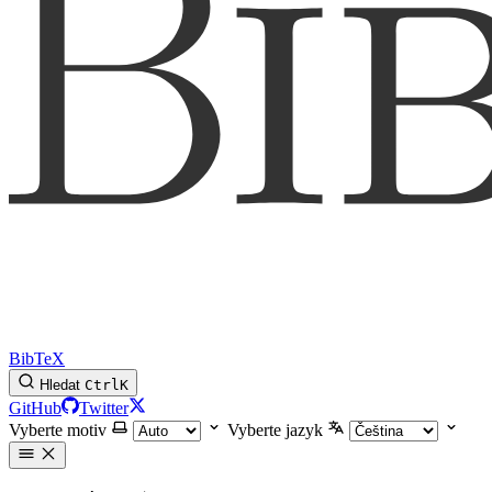
BibTeX
Hledat
Ctrl
K
GitHub
Twitter
Vyberte motiv
Vyberte jazyk