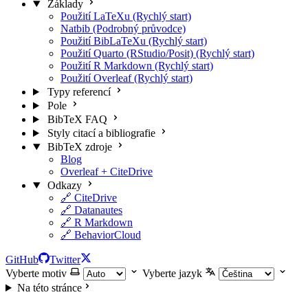
Základy
Použití LaTeXu (Rychlý start)
Natbib (Podrobný průvodce)
Použití BibLaTeXu (Rychlý start)
Použití Quarto (RStudio/Posit) (Rychlý start)
Použití R Markdown (Rychlý start)
Použití Overleaf (Rychlý start)
Typy referencí
Pole
BibTeX FAQ
Styly citací a bibliografie
BibTeX zdroje
Blog
Overleaf + CiteDrive
Odkazy
🔗 CiteDrive
🔗 Datanautes
🔗 R Markdown
🔗 BehaviorCloud
GitHub
Twitter
Vyberte motiv
Vyberte jazyk
Na této stránce