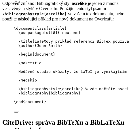
Odpověď zní ano! Bibliografický styl
ascelike
je jeden z mnoha
vestavěných stylů v Overleafu. Použijte tento styl psaním
ve vašem tex dokumentu, nebo
\bibliographystyle{ascelike}
použijte následující příklad pro nový dokument na Overleafu:
\documentclass
{
article
}
\usepackage
[
utf8
]{
inputenc
}
\title
{LaTeXový příklad referencí BibTeX používa
\author
{John Smith}
\begin
{
document
}
\maketitle
Nedávné studie ukázaly, že LaTeX je vynikajícím 
\medskip
\bibliographystyle
{ascelike} 
% zde načtěte ascel
\bibliography
{bibliography}
\end
{
document
}
CiteDrive: správa BibTeXu a BibLaTeXu