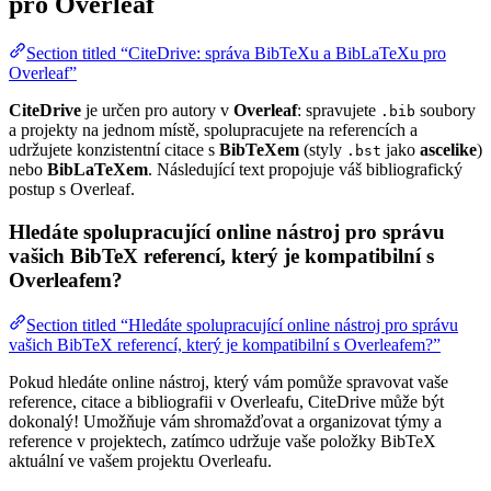
pro Overleaf
Section titled “CiteDrive: správa BibTeXu a BibLaTeXu pro
Overleaf”
CiteDrive
je určen pro autory v
Overleaf
: spravujete
soubory
.bib
a projekty na jednom místě, spolupracujete na referencích a
udržujete konzistentní citace s
BibTeXem
(styly
jako
ascelike
)
.bst
nebo
BibLaTeXem
. Následující text propojuje váš bibliografický
postup s Overleaf.
Hledáte spolupracující online nástroj pro správu
vašich BibTeX referencí, který je kompatibilní s
Overleafem?
Section titled “Hledáte spolupracující online nástroj pro správu
vašich BibTeX referencí, který je kompatibilní s Overleafem?”
Pokud hledáte online nástroj, který vám pomůže spravovat vaše
reference, citace a bibliografii v Overleafu, CiteDrive může být
dokonalý! Umožňuje vám shromažďovat a organizovat týmy a
reference v projektech, zatímco udržuje vaše položky BibTeX
aktuální ve vašem projektu Overleafu.