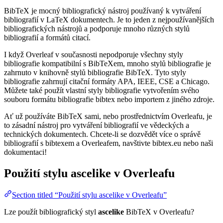
BibTeX je mocný bibliografický nástroj používaný k vytváření
bibliografií v LaTeX dokumentech. Je to jeden z nejpoužívanějších
bibliografických nástrojů a podporuje mnoho různých stylů
bibliografií a formátů citací.
I když Overleaf v současnosti nepodporuje všechny styly
bibliografie kompatibilní s BibTeXem, mnoho stylů bibliografie je
zahrnuto v knihovně stylů bibliografie BibTeX. Tyto styly
bibliografie zahrnují citační formáty APA, IEEE, CSE a Chicago.
Můžete také použít vlastní styly bibliografie vytvořením svého
souboru formátu bibliografie bibtex nebo importem z jiného zdroje.
Ať už používáte BibTeX sami, nebo prostřednictvím Overleafu, je
to zásadní nástroj pro vytváření bibliografií ve vědeckých a
technických dokumentech. Chcete-li se dozvědět více o správě
bibliografií s bibtexem a Overleafem, navštivte bibtex.eu nebo naši
dokumentaci!
Použití stylu
ascelike
v Overleafu
Section titled “Použití stylu ascelike v Overleafu”
Lze použít bibliografický styl
ascelike
BibTeX v Overleafu?