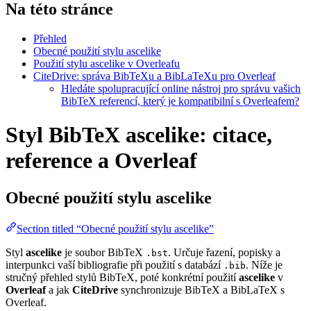
Na této stránce
Přehled
Obecné použití stylu ascelike
Použití stylu ascelike v Overleafu
CiteDrive: správa BibTeXu a BibLaTeXu pro Overleaf
Hledáte spolupracující online nástroj pro správu vašich
BibTeX referencí, který je kompatibilní s Overleafem?
Styl BibTeX ascelike: citace,
reference a Overleaf
Obecné použití stylu
ascelike
Section titled “Obecné použití stylu ascelike”
Styl
ascelike
je soubor BibTeX
. Určuje řazení, popisky a
.bst
interpunkci vaší bibliografie při použití s databází
. Níže je
.bib
stručný přehled stylů BibTeX, poté konkrétní použití
ascelike
v
Overleaf
a jak
CiteDrive
synchronizuje BibTeX a BibLaTeX s
Overleaf.