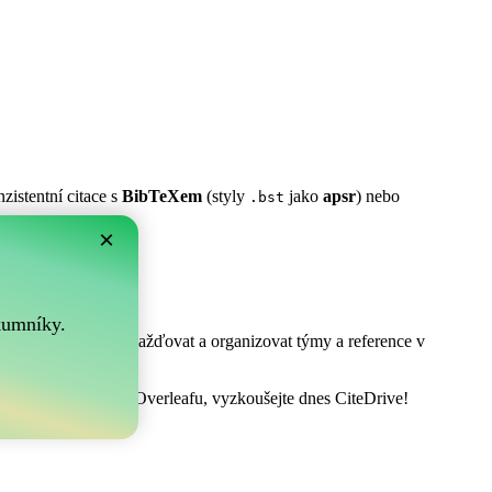
zistentní citace s
BibTeXem
(styly
jako
apsr
) nebo
.bst
×
m?
.
kumníky.
! Umožňuje vám shromažďovat a organizovat týmy a reference v
t vaši bibliografii v Overleafu, vyzkoušejte dnes CiteDrive!