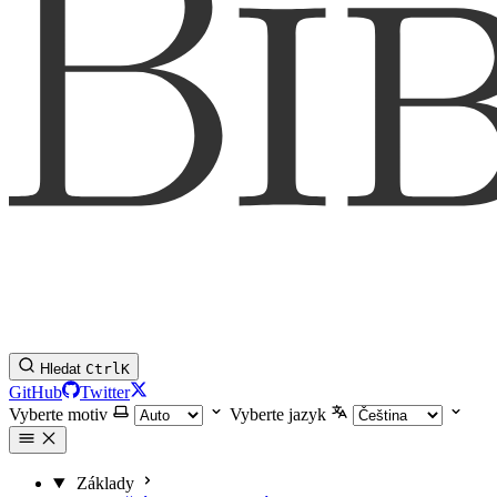
Hledat
Ctrl
K
GitHub
Twitter
Vyberte motiv
Vyberte jazyk
Základy