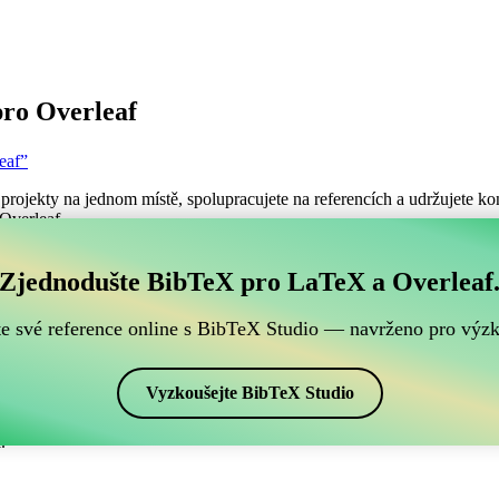
ro Overleaf
eaf”
projekty na jednom místě, spolupracujete na referencích a udržujete kon
 Overleaf.
ch BibTeX referencí, který je kompatibilní s Overleafe
Zjednodušte BibTeX pro LaTeX a Overleaf
šich BibTeX referencí, který je kompatibilní s Overleafem?”
te své reference online s BibTeX Studio — navrženo pro výz
ence, citace a bibliografii v Overleafu, CiteDrive může být dokonalý
projektu Overleafu.
Vyzkoušejte BibTeX Studio
ch stylech, včetně apsr. Pokud tedy hledáte snadný způsob, jak spravova
.