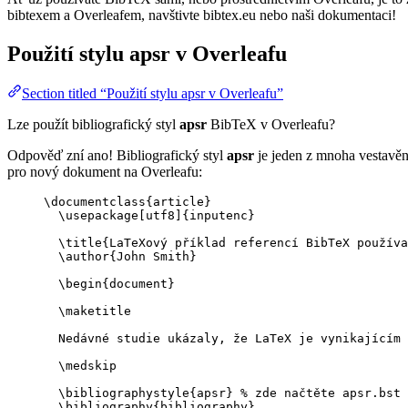
bibtexem a Overleafem, navštivte bibtex.eu nebo naši dokumentaci!
Použití stylu
apsr
v Overleafu
Section titled “Použití stylu apsr v Overleafu”
Lze použít bibliografický styl
apsr
BibTeX v Overleafu?
Odpověď zní ano! Bibliografický styl
apsr
je jeden z mnoha vestavěný
pro nový dokument na Overleafu:
\documentclass
{
article
}
\usepackage
[
utf8
]{
inputenc
}
\title
{LaTeXový příklad referencí BibTeX používa
\author
{John Smith}
\begin
{
document
}
\maketitle
Nedávné studie ukázaly, že LaTeX je vynikajícím 
\medskip
\bibliographystyle
{apsr} 
% zde načtěte apsr.bst
\bibliography
{bibliography}