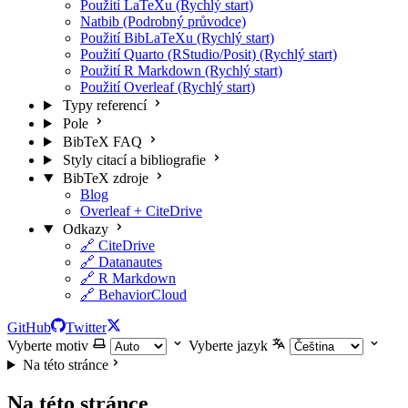
Použití LaTeXu (Rychlý start)
Natbib (Podrobný průvodce)
Použití BibLaTeXu (Rychlý start)
Použití Quarto (RStudio/Posit) (Rychlý start)
Použití R Markdown (Rychlý start)
Použití Overleaf (Rychlý start)
Typy referencí
Pole
BibTeX FAQ
Styly citací a bibliografie
BibTeX zdroje
Blog
Overleaf + CiteDrive
Odkazy
🔗 CiteDrive
🔗 Datanautes
🔗 R Markdown
🔗 BehaviorCloud
GitHub
Twitter
Vyberte motiv
Vyberte jazyk
Na této stránce
Na této stránce