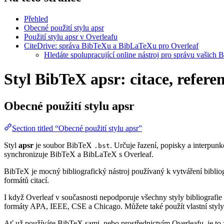
Přehled
Obecné použití stylu apsr
Použití stylu apsr v Overleafu
CiteDrive: správa BibTeXu a BibLaTeXu pro Overleaf
Hledáte spolupracující online nástroj pro správu vašich 
Styl BibTeX apsr: citace, refere
Obecné použití stylu
apsr
Section titled “Obecné použití stylu apsr”
Styl
apsr
je soubor BibTeX
. Určuje řazení, popisky a interpunkc
.bst
synchronizuje BibTeX a BibLaTeX s Overleaf.
BibTeX je mocný bibliografický nástroj používaný k vytváření bibliog
formátů citací.
I když Overleaf v současnosti nepodporuje všechny styly bibliografie 
formáty APA, IEEE, CSE a Chicago. Můžete také použít vlastní styly 
Ať už používáte BibTeX sami, nebo prostřednictvím Overleafu, je to z