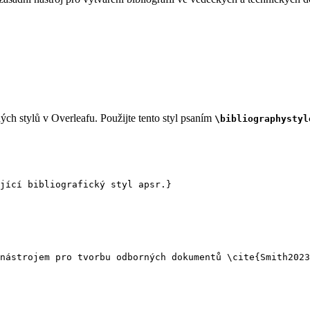
ch stylů v Overleafu. Použijte tento styl psaním
\bibliographystyl
jící bibliografický styl apsr.}
nástrojem pro tvorbu odborných dokumentů 
\cite
{
Smith2023