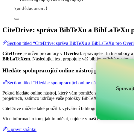
\end
{
document
}
CiteDrive: správa BibTeXu a BibLaTeXu p
Section titled “CiteDrive: správa BibTeXu a BibLaTeXu pro Overl
CiteDrive
je určen pro autory v
Overleaf
: spravujete
soubory a 
.bib
BibLaTeXem
. Následující text propojuje váš bibliografický postup s
Hledáte spolupracující online nástroj pro správu vaši
Section titled “Hledáte spolupracující online nástroj pro správu va
Spravuj
Pokud hledáte online nástroj, který vám pomůže spravovat vaše refer
projektech, zatímco udržuje vaše položky BibTeX aktuální ve vašem 
CiteDrive můžete také použít k vytváření bibliografií a citací v různý
Více informací o tom, jak to udělat, najdete v naší online dokumentaci
Upravit stránku