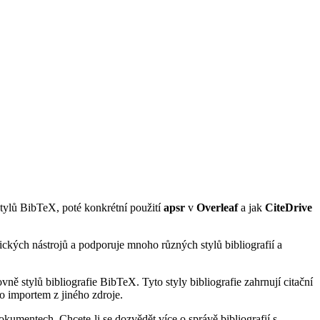
 stylů BibTeX, poté konkrétní použití
apsr
v
Overleaf
a jak
CiteDrive
ických nástrojů a podporuje mnoho různých stylů bibliografií a
ně stylů bibliografie BibTeX. Tyto styly bibliografie zahrnují citační
o importem z jiného zdroje.
kumentech. Chcete-li se dozvědět více o správě bibliografií s