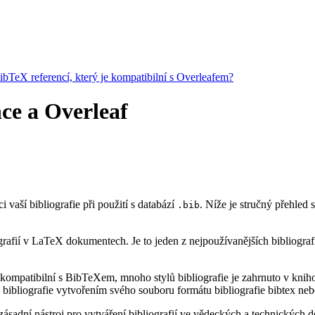
BibTeX referencí, který je kompatibilní s Overleafem?
nce a Overleaf
i vaší bibliografie při použití s databází
. Níže je stručný přehled
.bib
rafií v LaTeX dokumentech. Je to jeden z nejpoužívanějších bibliograf
kompatibilní s BibTeXem, mnoho stylů bibliografie je zahrnuto v knihov
bibliografie vytvořením svého souboru formátu bibliografie bibtex neb
ásadní nástroj pro vytváření bibliografií ve vědeckých a technických do