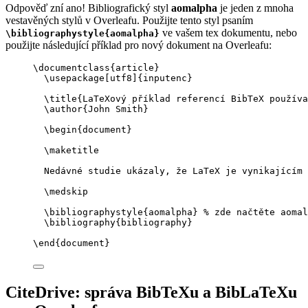
Odpověď zní ano! Bibliografický styl
aomalpha
je jeden z mnoha
vestavěných stylů v Overleafu. Použijte tento styl psaním
ve vašem tex dokumentu, nebo
\bibliographystyle{aomalpha}
použijte následující příklad pro nový dokument na Overleafu:
\documentclass
{
article
}
\usepackage
[
utf8
]{
inputenc
}
\title
{LaTeXový příklad referencí BibTeX používa
\author
{John Smith}
\begin
{
document
}
\maketitle
Nedávné studie ukázaly, že LaTeX je vynikajícím 
\medskip
\bibliographystyle
{aomalpha} 
% zde načtěte aomal
\bibliography
{bibliography}
\end
{
document
}
CiteDrive: správa BibTeXu a BibLaTeXu