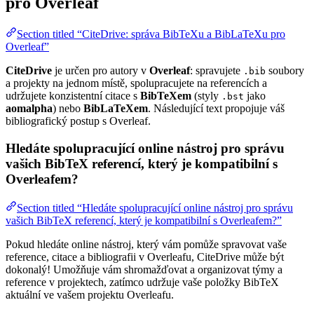
pro Overleaf
Section titled “CiteDrive: správa BibTeXu a BibLaTeXu pro
Overleaf”
CiteDrive
je určen pro autory v
Overleaf
: spravujete
soubory
.bib
a projekty na jednom místě, spolupracujete na referencích a
udržujete konzistentní citace s
BibTeXem
(styly
jako
.bst
aomalpha
) nebo
BibLaTeXem
. Následující text propojuje váš
bibliografický postup s Overleaf.
Hledáte spolupracující online nástroj pro správu
vašich BibTeX referencí, který je kompatibilní s
Overleafem?
Section titled “Hledáte spolupracující online nástroj pro správu
vašich BibTeX referencí, který je kompatibilní s Overleafem?”
Pokud hledáte online nástroj, který vám pomůže spravovat vaše
reference, citace a bibliografii v Overleafu, CiteDrive může být
dokonalý! Umožňuje vám shromažďovat a organizovat týmy a
reference v projektech, zatímco udržuje vaše položky BibTeX
aktuální ve vašem projektu Overleafu.