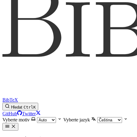
BibTeX
Hledat
Ctrl
K
GitHub
Twitter
Vyberte motiv
Vyberte jazyk