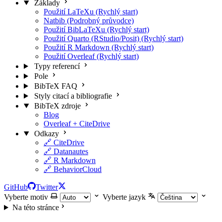
Základy
Použití LaTeXu (Rychlý start)
Natbib (Podrobný průvodce)
Použití BibLaTeXu (Rychlý start)
Použití Quarto (RStudio/Posit) (Rychlý start)
Použití R Markdown (Rychlý start)
Použití Overleaf (Rychlý start)
Typy referencí
Pole
BibTeX FAQ
Styly citací a bibliografie
BibTeX zdroje
Blog
Overleaf + CiteDrive
Odkazy
🔗 CiteDrive
🔗 Datanautes
🔗 R Markdown
🔗 BehaviorCloud
GitHub
Twitter
Vyberte motiv
Vyberte jazyk
Na této stránce