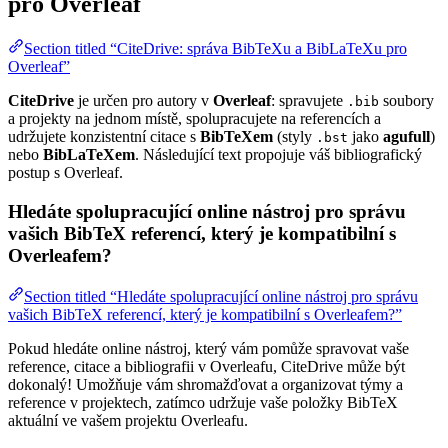
pro Overleaf
Section titled “CiteDrive: správa BibTeXu a BibLaTeXu pro
Overleaf”
CiteDrive
je určen pro autory v
Overleaf
: spravujete
soubory
.bib
a projekty na jednom místě, spolupracujete na referencích a
udržujete konzistentní citace s
BibTeXem
(styly
jako
agufull
)
.bst
nebo
BibLaTeXem
. Následující text propojuje váš bibliografický
postup s Overleaf.
Hledáte spolupracující online nástroj pro správu
vašich BibTeX referencí, který je kompatibilní s
Overleafem?
Section titled “Hledáte spolupracující online nástroj pro správu
vašich BibTeX referencí, který je kompatibilní s Overleafem?”
Pokud hledáte online nástroj, který vám pomůže spravovat vaše
reference, citace a bibliografii v Overleafu, CiteDrive může být
dokonalý! Umožňuje vám shromažďovat a organizovat týmy a
reference v projektech, zatímco udržuje vaše položky BibTeX
aktuální ve vašem projektu Overleafu.