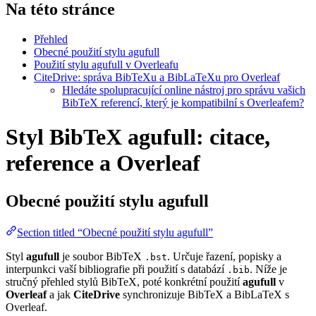
Na této stránce
Přehled
Obecné použití stylu agufull
Použití stylu agufull v Overleafu
CiteDrive: správa BibTeXu a BibLaTeXu pro Overleaf
Hledáte spolupracující online nástroj pro správu vašich
BibTeX referencí, který je kompatibilní s Overleafem?
Styl BibTeX agufull: citace,
reference a Overleaf
Obecné použití stylu
agufull
Section titled “Obecné použití stylu agufull”
Styl
agufull
je soubor BibTeX
. Určuje řazení, popisky a
.bst
interpunkci vaší bibliografie při použití s databází
. Níže je
.bib
stručný přehled stylů BibTeX, poté konkrétní použití
agufull
v
Overleaf
a jak
CiteDrive
synchronizuje BibTeX a BibLaTeX s
Overleaf.