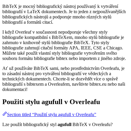
BibTeX je mocný bibliografický nástroj používaný k vytváření
bibliografií v LaTeX dokumentech. Je to jeden z nejpoužívanějších
bibliografických nástrojů a podporuje mnoho různých stylů
bibliografií a formátů citací.
I když Overleaf v současnosti nepodporuje všechny styly
bibliografie kompatibilní s BibTeXem, mnoho stylů bibliografie je
zahrnuto v knihovně stylů bibliografie BibTeX. Tyto styly
bibliografie zahrnují citační formáty APA, IEEE, CSE a Chicago.
Můžete také použít vlastní styly bibliografie vytvořením svého
souboru formátu bibliografie bibtex nebo importem z jiného zdroje.
Ať už používáte BibTeX sami, nebo prostřednictvím Overleafu, je
to zásadní nástroj pro vytváření bibliografií ve vědeckých a
technických dokumentech. Chcete-li se dozvědět více o správě
bibliografií s bibtexem a Overleafem, navštivte bibtex.eu nebo naši
dokumentaci!
Použití stylu
agufull
v Overleafu
Section titled “Použití stylu agufull v Overleafu”
Lze použít bibliografický styl
agufull
BibTeX v Overleafu?