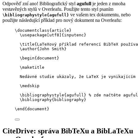
Odpověď zní ano! Bibliografický styl
agufull
je jeden z mnoha
vestavěných stylů v Overleafu. Použijte tento styl psaním
ve vašem tex dokumentu, nebo
\bibliographystyle{agufull}
použijte následující příklad pro nový dokument na Overleafu:
\documentclass
{
article
}
\usepackage
[
utf8
]{
inputenc
}
\title
{LaTeXový příklad referencí BibTeX používa
\author
{John Smith}
\begin
{
document
}
\maketitle
Nedávné studie ukázaly, že LaTeX je vynikajícím 
\medskip
\bibliographystyle
{agufull} 
% zde načtěte aguful
\bibliography
{bibliography}
\end
{
document
}
CiteDrive: správa BibTeXu a BibLaTeXu