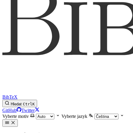
BibTeX
Hledat
Ctrl
K
GitHub
Twitter
Vyberte motiv
Vyberte jazyk