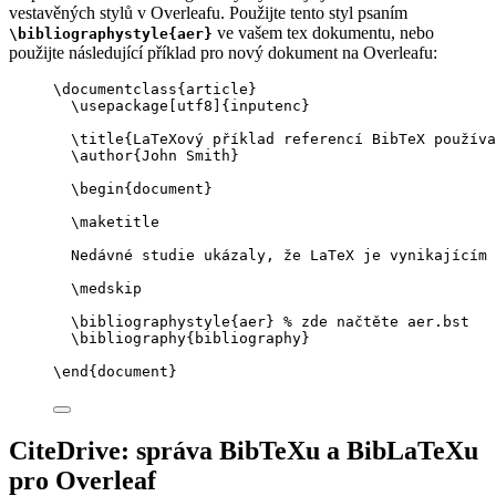
vestavěných stylů v Overleafu. Použijte tento styl psaním
ve vašem tex dokumentu, nebo
\bibliographystyle{aer}
použijte následující příklad pro nový dokument na Overleafu:
\documentclass
{
article
}
\usepackage
[
utf8
]{
inputenc
}
\title
{LaTeXový příklad referencí BibTeX používa
\author
{John Smith}
\begin
{
document
}
\maketitle
Nedávné studie ukázaly, že LaTeX je vynikajícím 
\medskip
\bibliographystyle
{aer} 
% zde načtěte aer.bst
\bibliography
{bibliography}
\end
{
document
}
CiteDrive: správa BibTeXu a BibLaTeXu
pro Overleaf