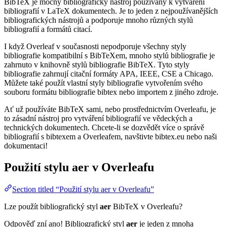
BibTeX je mocný bibliografický nástroj používaný k vytváření
bibliografií v LaTeX dokumentech. Je to jeden z nejpoužívanějších
bibliografických nástrojů a podporuje mnoho různých stylů
bibliografií a formátů citací.
I když Overleaf v současnosti nepodporuje všechny styly
bibliografie kompatibilní s BibTeXem, mnoho stylů bibliografie je
zahrnuto v knihovně stylů bibliografie BibTeX. Tyto styly
bibliografie zahrnují citační formáty APA, IEEE, CSE a Chicago.
Můžete také použít vlastní styly bibliografie vytvořením svého
souboru formátu bibliografie bibtex nebo importem z jiného zdroje.
Ať už používáte BibTeX sami, nebo prostřednictvím Overleafu, je
to zásadní nástroj pro vytváření bibliografií ve vědeckých a
technických dokumentech. Chcete-li se dozvědět více o správě
bibliografií s bibtexem a Overleafem, navštivte bibtex.eu nebo naši
dokumentaci!
Použití stylu
aer
v Overleafu
Section titled “Použití stylu aer v Overleafu”
Lze použít bibliografický styl
aer
BibTeX v Overleafu?
Odpověď zní ano! Bibliografický styl
aer
je jeden z mnoha