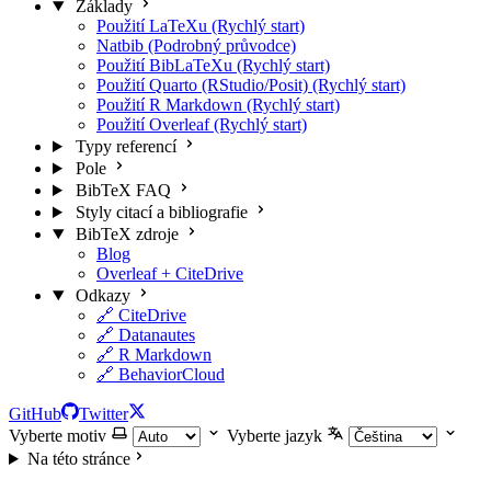
Základy
Použití LaTeXu (Rychlý start)
Natbib (Podrobný průvodce)
Použití BibLaTeXu (Rychlý start)
Použití Quarto (RStudio/Posit) (Rychlý start)
Použití R Markdown (Rychlý start)
Použití Overleaf (Rychlý start)
Typy referencí
Pole
BibTeX FAQ
Styly citací a bibliografie
BibTeX zdroje
Blog
Overleaf + CiteDrive
Odkazy
🔗 CiteDrive
🔗 Datanautes
🔗 R Markdown
🔗 BehaviorCloud
GitHub
Twitter
Vyberte motiv
Vyberte jazyk
Na této stránce