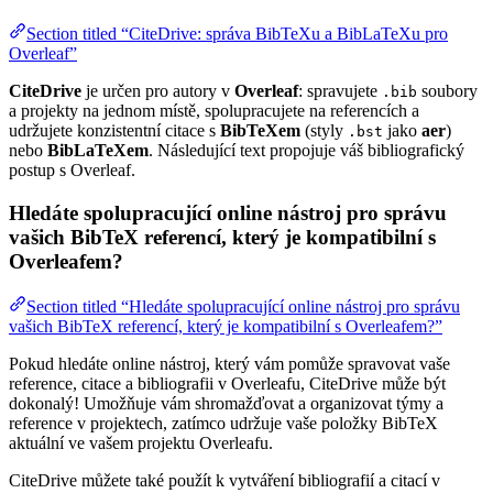
Section titled “CiteDrive: správa BibTeXu a BibLaTeXu pro
Overleaf”
CiteDrive
je určen pro autory v
Overleaf
: spravujete
soubory
.bib
a projekty na jednom místě, spolupracujete na referencích a
udržujete konzistentní citace s
BibTeXem
(styly
jako
aer
)
.bst
nebo
BibLaTeXem
. Následující text propojuje váš bibliografický
postup s Overleaf.
Hledáte spolupracující online nástroj pro správu
vašich BibTeX referencí, který je kompatibilní s
Overleafem?
Section titled “Hledáte spolupracující online nástroj pro správu
vašich BibTeX referencí, který je kompatibilní s Overleafem?”
Pokud hledáte online nástroj, který vám pomůže spravovat vaše
reference, citace a bibliografii v Overleafu, CiteDrive může být
dokonalý! Umožňuje vám shromažďovat a organizovat týmy a
reference v projektech, zatímco udržuje vaše položky BibTeX
aktuální ve vašem projektu Overleafu.
CiteDrive můžete také použít k vytváření bibliografií a citací v