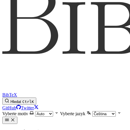
BibTeX
Hledat
Ctrl
K
GitHub
Twitter
Vyberte motiv
Vyberte jazyk