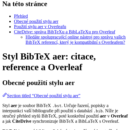
Na této stránce
Přehled
Obecné použití stylu aer
Použití stylu aer v Overleafu
CiteDrive: správa BibTeXu a BibLaTeXu pro Overleaf
Hledáte spolupracující online nástroj pro správu vašich
BibTeX referencí, který je kompatibilní s Overleafem?
Styl BibTeX aer: citace,
reference a Overleaf
Obecné použití stylu
aer
Section titled “Obecné použití stylu aer”
Styl
aer
je soubor BibTeX
. Určuje řazení, popisky a
.bst
interpunkci vaší bibliografie při použití s databází
. Níže je
.bib
stručný přehled stylů BibTeX, poté konkrétní použití
aer
v
Overleaf
a jak
CiteDrive
synchronizuje BibTeX a BibLaTeX s Overleaf.