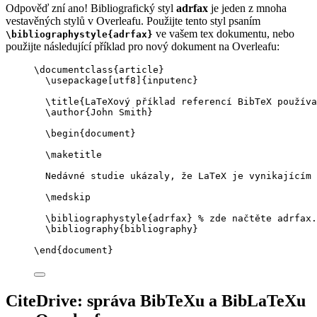
Odpověď zní ano! Bibliografický styl
adrfax
je jeden z mnoha
vestavěných stylů v Overleafu. Použijte tento styl psaním
ve vašem tex dokumentu, nebo
\bibliographystyle{adrfax}
použijte následující příklad pro nový dokument na Overleafu:
\documentclass
{
article
}
\usepackage
[
utf8
]{
inputenc
}
\title
{LaTeXový příklad referencí BibTeX používa
\author
{John Smith}
\begin
{
document
}
\maketitle
Nedávné studie ukázaly, že LaTeX je vynikajícím 
\medskip
\bibliographystyle
{adrfax} 
% zde načtěte adrfax.
\bibliography
{bibliography}
\end
{
document
}
CiteDrive: správa BibTeXu a BibLaTeXu