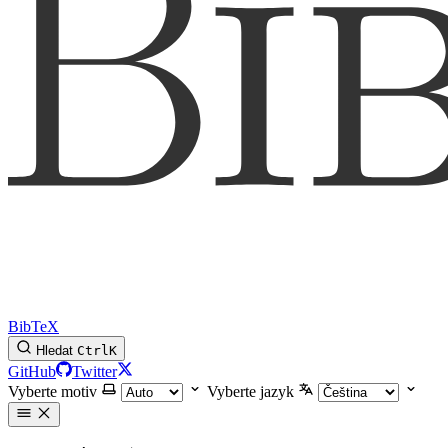
BibTeX
Hledat
Ctrl
K
GitHub
Twitter
Vyberte motiv
Vyberte jazyk