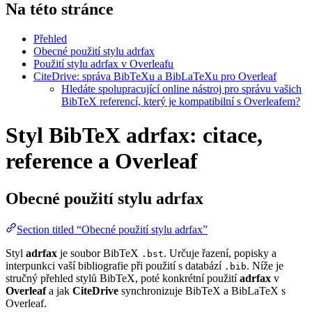
Na této stránce
Přehled
Obecné použití stylu adrfax
Použití stylu adrfax v Overleafu
CiteDrive: správa BibTeXu a BibLaTeXu pro Overleaf
Hledáte spolupracující online nástroj pro správu vašich
BibTeX referencí, který je kompatibilní s Overleafem?
Styl BibTeX adrfax: citace,
reference a Overleaf
Obecné použití stylu
adrfax
Section titled “Obecné použití stylu adrfax”
Styl
adrfax
je soubor BibTeX
. Určuje řazení, popisky a
.bst
interpunkci vaší bibliografie při použití s databází
. Níže je
.bib
stručný přehled stylů BibTeX, poté konkrétní použití
adrfax
v
Overleaf
a jak
CiteDrive
synchronizuje BibTeX a BibLaTeX s
Overleaf.