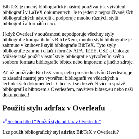
BibTeX je mocný bibliografický nástroj používaný k vytváření
bibliografií v LaTeX dokumentech. Je to jeden z nejpoužívanějších
bibliografických nástrojů a podporuje mnoho různých stylů
bibliografií a formátů citací.
I když Overleaf v současnosti nepodporuje všechny styly
bibliografie kompatibilní s BibTeXem, mnoho stylů bibliografie je
zahrnuto v knihovně stylů bibliografie BibTeX. Tyto styly
bibliografie zahrnují citační formáty APA, IEEE, CSE a Chicago.
Můžete také použít vlastní styly bibliografie vytvořením svého
souboru formátu bibliografie bibtex nebo importem z jiného zdroje.
Ať už používáte BibTeX sami, nebo prostřednictvím Overleafu, je
to zásadní nástroj pro vytváření bibliografií ve vědeckých a
technických dokumentech. Chcete-li se dozvědět více o správě
bibliografií s bibtexem a Overleafem, navštivte bibtex.eu nebo naši
dokumentaci!
Použití stylu
adrfax
v Overleafu
Section titled “Použití stylu adrfax v Overleafu”
Lze použít bibliografický styl
adrfax
BibTeX v Overleafu?