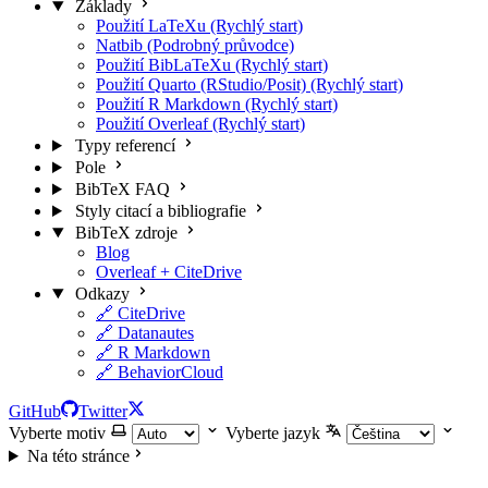
Základy
Použití LaTeXu (Rychlý start)
Natbib (Podrobný průvodce)
Použití BibLaTeXu (Rychlý start)
Použití Quarto (RStudio/Posit) (Rychlý start)
Použití R Markdown (Rychlý start)
Použití Overleaf (Rychlý start)
Typy referencí
Pole
BibTeX FAQ
Styly citací a bibliografie
BibTeX zdroje
Blog
Overleaf + CiteDrive
Odkazy
🔗 CiteDrive
🔗 Datanautes
🔗 R Markdown
🔗 BehaviorCloud
GitHub
Twitter
Vyberte motiv
Vyberte jazyk
Na této stránce