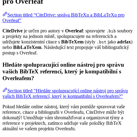
pro Overleaf
Section titled “CiteDrive: správa BibTeXu a BibLaTeXu pro
Overleaf”
CiteDrive
je určen pro autory v
Overleaf
: spravujete
soubory
.bib
a projekty na jednom místě, spolupracujete na referencích a
udržujete konzistentní citace s
BibTeXem
(styly
jako
adrfax
)
.bst
nebo
BibLaTeXem
. Následující text propojuje váš bibliografický
postup s Overleaf.
Hledáte spolupracující online nástroj pro správu
vašich BibTeX referencí, který je kompatibilní s
Overleafem?
Section titled “Hledáte spolupracující online nástroj pro správu
vašich BibTeX referencí, který je kompatibilní s Overleafem?”
Pokud hledáte online nástroj, který vám pomůže spravovat vaše
reference, citace a bibliografii v Overleafu, CiteDrive může být
dokonalý! Umožňuje vám shromažďovat a organizovat týmy a
reference v projektech, zatímco udržuje vaše položky BibTeX
aktuální ve vašem projektu Overleafu.