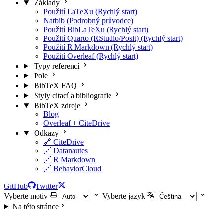
Základy
Použití LaTeXu (Rychlý start)
Natbib (Podrobný průvodce)
Použití BibLaTeXu (Rychlý start)
Použití Quarto (RStudio/Posit) (Rychlý start)
Použití R Markdown (Rychlý start)
Použití Overleaf (Rychlý start)
Typy referencí
Pole
BibTeX FAQ
Styly citací a bibliografie
BibTeX zdroje
Blog
Overleaf + CiteDrive
Odkazy
🔗 CiteDrive
🔗 Datanautes
🔗 R Markdown
🔗 BehaviorCloud
GitHub
Twitter
Vyberte motiv
Vyberte jazyk
Na této stránce