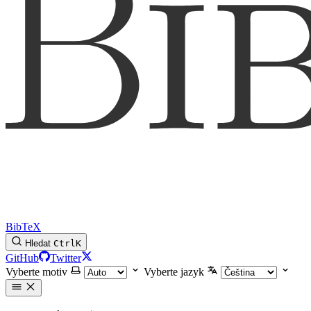
BibTeX
Hledat
Ctrl
K
GitHub
Twitter
Vyberte motiv
Vyberte jazyk