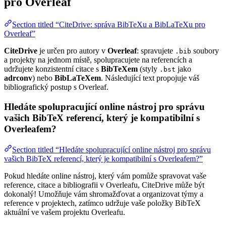
pro Overleaf
Section titled “CiteDrive: správa BibTeXu a BibLaTeXu pro
Overleaf”
CiteDrive
je určen pro autory v
Overleaf
: spravujete
soubory
.bib
a projekty na jednom místě, spolupracujete na referencích a
udržujete konzistentní citace s
BibTeXem
(styly
jako
.bst
adrconv
) nebo
BibLaTeXem
. Následující text propojuje váš
bibliografický postup s Overleaf.
Hledáte spolupracující online nástroj pro správu
vašich BibTeX referencí, který je kompatibilní s
Overleafem?
Section titled “Hledáte spolupracující online nástroj pro správu
vašich BibTeX referencí, který je kompatibilní s Overleafem?”
Pokud hledáte online nástroj, který vám pomůže spravovat vaše
reference, citace a bibliografii v Overleafu, CiteDrive může být
dokonalý! Umožňuje vám shromažďovat a organizovat týmy a
reference v projektech, zatímco udržuje vaše položky BibTeX
aktuální ve vašem projektu Overleafu.