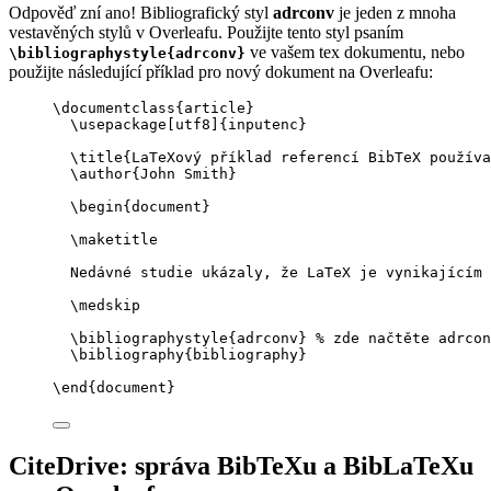
Odpověď zní ano! Bibliografický styl
adrconv
je jeden z mnoha
vestavěných stylů v Overleafu. Použijte tento styl psaním
ve vašem tex dokumentu, nebo
\bibliographystyle{adrconv}
použijte následující příklad pro nový dokument na Overleafu:
\documentclass
{
article
}
\usepackage
[
utf8
]{
inputenc
}
\title
{LaTeXový příklad referencí BibTeX používa
\author
{John Smith}
\begin
{
document
}
\maketitle
Nedávné studie ukázaly, že LaTeX je vynikajícím 
\medskip
\bibliographystyle
{adrconv} 
% zde načtěte adrcon
\bibliography
{bibliography}
\end
{
document
}
CiteDrive: správa BibTeXu a BibLaTeXu