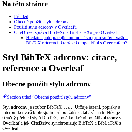
Na této stránce
Přehled
Obecné použití stylu adrconv
Použití stylu adrconv v Overleafu
CiteDrive: správa BibTeXu a BibLaTeXu pro Overleaf
Hledáte spolupracující online nástroj pro správu vašich
BibTeX referencí, který je kompatibilní s Overleafem?
Styl BibTeX adrconv: citace,
reference a Overleaf
Obecné použití stylu
adrconv
Section titled “Obecné použití stylu adrconv”
Styl
adrconv
je soubor BibTeX
. Určuje řazení, popisky a
.bst
interpunkci vaší bibliografie při použití s databází
. Níže je
.bib
stručný přehled stylů BibTeX, poté konkrétní použití
adrconv
v
Overleaf
a jak
CiteDrive
synchronizuje BibTeX a BibLaTeX s
Overleaf.