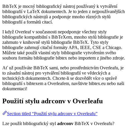
BibTeX je mocný bibliografický nástroj používaný k vytváření
bibliografií v LaTeX dokumentech. Je to jeden z nejpoužívanějších
bibliografických nástrojů a podporuje mnoho různých stylů
bibliografií a formátů citací.
I když Overleaf v současnosti nepodporuje všechny styly
bibliografie kompatibilní s BibTeXem, mnoho stylů bibliografie je
zahrnuto v knihovně stylů bibliografie BibTeX. Tyto styly
bibliografie zahrnují citační formáty APA, IEEE, CSE a Chicago.
Můžete také použít vlastní styly bibliografie vytvořením svého
souboru formátu bibliografie bibtex nebo importem z jiného zdroje.
Ať už používáte BibTeX sami, nebo prostřednictvím Overleafu, je
to zásadní nástroj pro vytváření bibliografií ve vědeckých a
technických dokumentech. Chcete-li se dozvědět více o správě
bibliografií s bibtexem a Overleafem, navštivte bibtex.eu nebo naši
dokumentaci!
Použití stylu
adrconv
v Overleafu
Section titled “Použití stylu adrconv v Overleafu”
Lze použít bibliografický styl
adrconv
BibTeX v Overleafu?