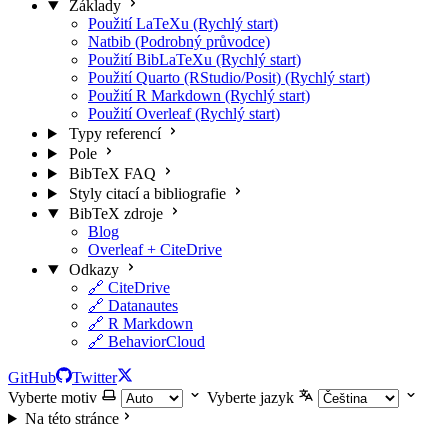
Základy
Použití LaTeXu (Rychlý start)
Natbib (Podrobný průvodce)
Použití BibLaTeXu (Rychlý start)
Použití Quarto (RStudio/Posit) (Rychlý start)
Použití R Markdown (Rychlý start)
Použití Overleaf (Rychlý start)
Typy referencí
Pole
BibTeX FAQ
Styly citací a bibliografie
BibTeX zdroje
Blog
Overleaf + CiteDrive
Odkazy
🔗 CiteDrive
🔗 Datanautes
🔗 R Markdown
🔗 BehaviorCloud
GitHub
Twitter
Vyberte motiv
Vyberte jazyk
Na této stránce