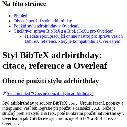
Na této stránce
Přehled
Obecné použití stylu adrbirthday
Použití stylu adrbirthday v Overleafu
CiteDrive: správa BibTeXu a BibLaTeXu pro Overleaf
Hledáte spolupracující online nástroj pro správu vašich
BibTeX referencí, který je kompatibilní s Overleafem?
Styl BibTeX adrbirthday:
citace, reference a Overleaf
Obecné použití stylu
adrbirthday
Section titled “Obecné použití stylu adrbirthday”
Styl
adrbirthday
je soubor BibTeX
. Určuje řazení, popisky a
.bst
interpunkci vaší bibliografie při použití s databází
. Níže je
.bib
stručný přehled stylů BibTeX, poté konkrétní použití
adrbirthday
v
Overleaf
a jak
CiteDrive
synchronizuje BibTeX a BibLaTeX s
Overleaf.