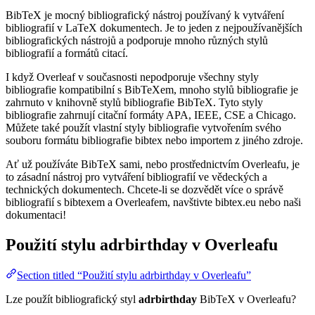
BibTeX je mocný bibliografický nástroj používaný k vytváření
bibliografií v LaTeX dokumentech. Je to jeden z nejpoužívanějších
bibliografických nástrojů a podporuje mnoho různých stylů
bibliografií a formátů citací.
I když Overleaf v současnosti nepodporuje všechny styly
bibliografie kompatibilní s BibTeXem, mnoho stylů bibliografie je
zahrnuto v knihovně stylů bibliografie BibTeX. Tyto styly
bibliografie zahrnují citační formáty APA, IEEE, CSE a Chicago.
Můžete také použít vlastní styly bibliografie vytvořením svého
souboru formátu bibliografie bibtex nebo importem z jiného zdroje.
Ať už používáte BibTeX sami, nebo prostřednictvím Overleafu, je
to zásadní nástroj pro vytváření bibliografií ve vědeckých a
technických dokumentech. Chcete-li se dozvědět více o správě
bibliografií s bibtexem a Overleafem, navštivte bibtex.eu nebo naši
dokumentaci!
Použití stylu
adrbirthday
v Overleafu
Section titled “Použití stylu adrbirthday v Overleafu”
Lze použít bibliografický styl
adrbirthday
BibTeX v Overleafu?