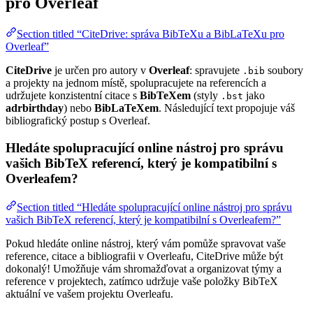
pro Overleaf
Section titled “CiteDrive: správa BibTeXu a BibLaTeXu pro
Overleaf”
CiteDrive
je určen pro autory v
Overleaf
: spravujete
soubory
.bib
a projekty na jednom místě, spolupracujete na referencích a
udržujete konzistentní citace s
BibTeXem
(styly
jako
.bst
adrbirthday
) nebo
BibLaTeXem
. Následující text propojuje váš
bibliografický postup s Overleaf.
Hledáte spolupracující online nástroj pro správu
vašich BibTeX referencí, který je kompatibilní s
Overleafem?
Section titled “Hledáte spolupracující online nástroj pro správu
vašich BibTeX referencí, který je kompatibilní s Overleafem?”
Pokud hledáte online nástroj, který vám pomůže spravovat vaše
reference, citace a bibliografii v Overleafu, CiteDrive může být
dokonalý! Umožňuje vám shromažďovat a organizovat týmy a
reference v projektech, zatímco udržuje vaše položky BibTeX
aktuální ve vašem projektu Overleafu.