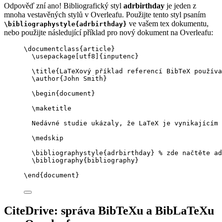
Odpověď zní ano! Bibliografický styl
adrbirthday
je jeden z
mnoha vestavěných stylů v Overleafu. Použijte tento styl psaním
ve vašem tex dokumentu,
\bibliographystyle{adrbirthday}
nebo použijte následující příklad pro nový dokument na Overleafu:
\documentclass
{
article
}
\usepackage
[
utf8
]{
inputenc
}
\title
{LaTeXový příklad referencí BibTeX používa
\author
{John Smith}
\begin
{
document
}
\maketitle
Nedávné studie ukázaly, že LaTeX je vynikajícím 
\medskip
\bibliographystyle
{adrbirthday} 
% zde načtěte ad
\bibliography
{bibliography}
\end
{
document
}
CiteDrive: správa BibTeXu a BibLaTeXu