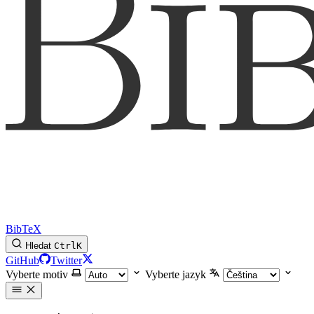
BibTeX
Hledat
Ctrl
K
GitHub
Twitter
Vyberte motiv
Vyberte jazyk