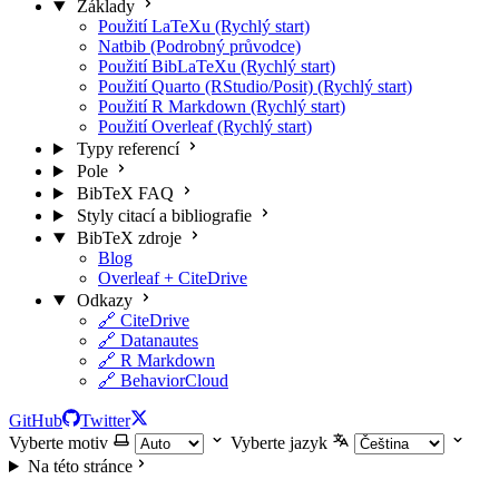
Základy
Použití LaTeXu (Rychlý start)
Natbib (Podrobný průvodce)
Použití BibLaTeXu (Rychlý start)
Použití Quarto (RStudio/Posit) (Rychlý start)
Použití R Markdown (Rychlý start)
Použití Overleaf (Rychlý start)
Typy referencí
Pole
BibTeX FAQ
Styly citací a bibliografie
BibTeX zdroje
Blog
Overleaf + CiteDrive
Odkazy
🔗 CiteDrive
🔗 Datanautes
🔗 R Markdown
🔗 BehaviorCloud
GitHub
Twitter
Vyberte motiv
Vyberte jazyk
Na této stránce