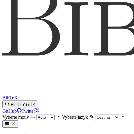
BibTeX
Hledat
Ctrl
K
GitHub
Twitter
Vyberte motiv
Vyberte jazyk