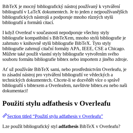
BibTeX je mocný bibliografický nástroj používaný k vytváření
bibliografií v LaTeX dokumentech. Je to jeden z nejpoužívanějších
bibliografických nástrojů a podporuje mnoho různých stylů
bibliografií a formátů citací.
I když Overleaf v současnosti nepodporuje všechny styly
bibliografie kompatibilní s BibTeXem, mnoho stylů bibliografie je
zahrnuto v knihovně stylů bibliografie BibTeX. Tyto styly
bibliografie zahrnují citační formáty APA, IEEE, CSE a Chicago.
Můžete také použít vlastní styly bibliografie vytvořením svého
souboru formátu bibliografie bibtex nebo importem z jiného zdroje.
Ať už používáte BibTeX sami, nebo prostřednictvím Overleafu, je
to zásadní nástroj pro vytváření bibliografií ve vědeckých a
technických dokumentech. Chcete-li se dozvědět více o správě
bibliografií s bibtexem a Overleafem, navštivte bibtex.eu nebo naši
dokumentaci!
Použití stylu
adfathesis
v Overleafu
Section titled “Použití stylu adfathesis v Overleafu”
Lze použít bibliografický styl
adfathesis
BibTeX v Overleafu?