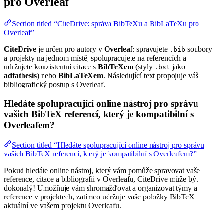
pro Overleaf
Section titled “CiteDrive: správa BibTeXu a BibLaTeXu pro
Overleaf”
CiteDrive
je určen pro autory v
Overleaf
: spravujete
soubory
.bib
a projekty na jednom místě, spolupracujete na referencích a
udržujete konzistentní citace s
BibTeXem
(styly
jako
.bst
adfathesis
) nebo
BibLaTeXem
. Následující text propojuje váš
bibliografický postup s Overleaf.
Hledáte spolupracující online nástroj pro správu
vašich BibTeX referencí, který je kompatibilní s
Overleafem?
Section titled “Hledáte spolupracující online nástroj pro správu
vašich BibTeX referencí, který je kompatibilní s Overleafem?”
Pokud hledáte online nástroj, který vám pomůže spravovat vaše
reference, citace a bibliografii v Overleafu, CiteDrive může být
dokonalý! Umožňuje vám shromažďovat a organizovat týmy a
reference v projektech, zatímco udržuje vaše položky BibTeX
aktuální ve vašem projektu Overleafu.