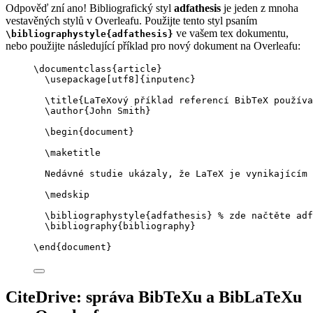
Odpověď zní ano! Bibliografický styl
adfathesis
je jeden z mnoha
vestavěných stylů v Overleafu. Použijte tento styl psaním
ve vašem tex dokumentu,
\bibliographystyle{adfathesis}
nebo použijte následující příklad pro nový dokument na Overleafu:
\documentclass
{
article
}
\usepackage
[
utf8
]{
inputenc
}
\title
{LaTeXový příklad referencí BibTeX použív
\author
{John Smith}
\begin
{
document
}
\maketitle
Nedávné studie ukázaly, že LaTeX je vynikajícím 
\medskip
\bibliographystyle
{adfathesis} 
% zde načtěte adf
\bibliography
{bibliography}
\end
{
document
}
CiteDrive: správa BibTeXu a BibLaTeXu