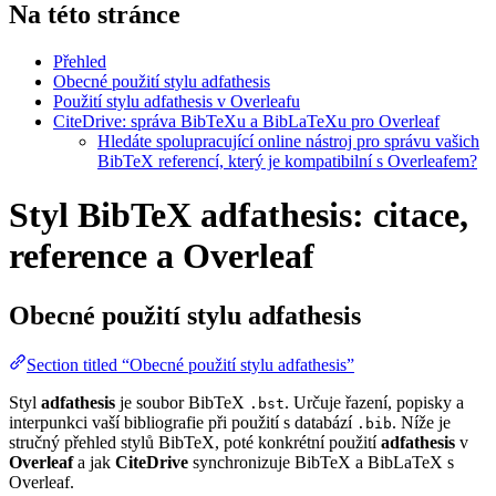
Na této stránce
Přehled
Obecné použití stylu adfathesis
Použití stylu adfathesis v Overleafu
CiteDrive: správa BibTeXu a BibLaTeXu pro Overleaf
Hledáte spolupracující online nástroj pro správu vašich
BibTeX referencí, který je kompatibilní s Overleafem?
Styl BibTeX adfathesis: citace,
reference a Overleaf
Obecné použití stylu
adfathesis
Section titled “Obecné použití stylu adfathesis”
Styl
adfathesis
je soubor BibTeX
. Určuje řazení, popisky a
.bst
interpunkci vaší bibliografie při použití s databází
. Níže je
.bib
stručný přehled stylů BibTeX, poté konkrétní použití
adfathesis
v
Overleaf
a jak
CiteDrive
synchronizuje BibTeX a BibLaTeX s
Overleaf.