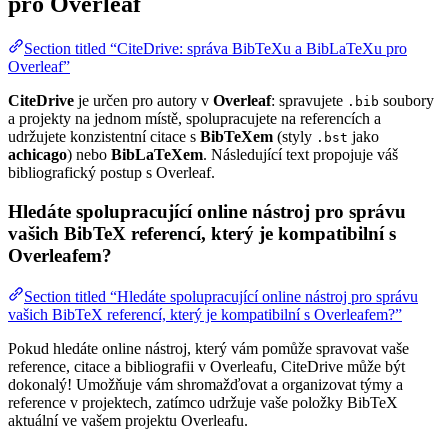
pro Overleaf
Section titled “CiteDrive: správa BibTeXu a BibLaTeXu pro
Overleaf”
CiteDrive
je určen pro autory v
Overleaf
: spravujete
soubory
.bib
a projekty na jednom místě, spolupracujete na referencích a
udržujete konzistentní citace s
BibTeXem
(styly
jako
.bst
achicago
) nebo
BibLaTeXem
. Následující text propojuje váš
bibliografický postup s Overleaf.
Hledáte spolupracující online nástroj pro správu
vašich BibTeX referencí, který je kompatibilní s
Overleafem?
Section titled “Hledáte spolupracující online nástroj pro správu
vašich BibTeX referencí, který je kompatibilní s Overleafem?”
Pokud hledáte online nástroj, který vám pomůže spravovat vaše
reference, citace a bibliografii v Overleafu, CiteDrive může být
dokonalý! Umožňuje vám shromažďovat a organizovat týmy a
reference v projektech, zatímco udržuje vaše položky BibTeX
aktuální ve vašem projektu Overleafu.