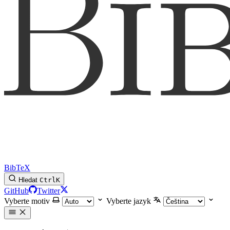
BibTeX
Hledat
Ctrl
K
GitHub
Twitter
Vyberte motiv
Vyberte jazyk