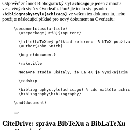
Odpověď zní ano! Bibliografický styl
achicago
je jeden z mnoha
vestavěných stylů v Overleafu. Použijte tento styl psaním
ve vašem tex dokumentu, nebo
\bibliographystyle{achicago}
použijte následující příklad pro nový dokument na Overleafu:
\documentclass
{
article
}
\usepackage
[
utf8
]{
inputenc
}
\title
{LaTeXový příklad referencí BibTeX používa
\author
{John Smith}
\begin
{
document
}
\maketitle
Nedávné studie ukázaly, že LaTeX je vynikajícím 
\medskip
\bibliographystyle
{achicago} 
% zde načtěte achic
\bibliography
{bibliography}
\end
{
document
}
CiteDrive: správa BibTeXu a BibLaTeXu