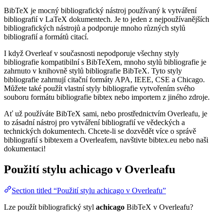
BibTeX je mocný bibliografický nástroj používaný k vytváření
bibliografií v LaTeX dokumentech. Je to jeden z nejpoužívanějších
bibliografických nástrojů a podporuje mnoho různých stylů
bibliografií a formátů citací.
I když Overleaf v současnosti nepodporuje všechny styly
bibliografie kompatibilní s BibTeXem, mnoho stylů bibliografie je
zahrnuto v knihovně stylů bibliografie BibTeX. Tyto styly
bibliografie zahrnují citační formáty APA, IEEE, CSE a Chicago.
Můžete také použít vlastní styly bibliografie vytvořením svého
souboru formátu bibliografie bibtex nebo importem z jiného zdroje.
Ať už používáte BibTeX sami, nebo prostřednictvím Overleafu, je
to zásadní nástroj pro vytváření bibliografií ve vědeckých a
technických dokumentech. Chcete-li se dozvědět více o správě
bibliografií s bibtexem a Overleafem, navštivte bibtex.eu nebo naši
dokumentaci!
Použití stylu
achicago
v Overleafu
Section titled “Použití stylu achicago v Overleafu”
Lze použít bibliografický styl
achicago
BibTeX v Overleafu?