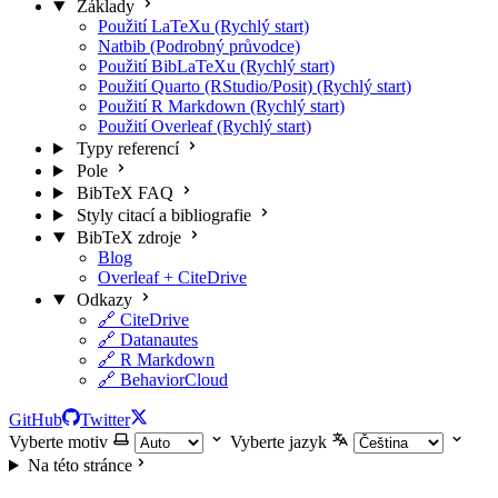
Základy
Použití LaTeXu (Rychlý start)
Natbib (Podrobný průvodce)
Použití BibLaTeXu (Rychlý start)
Použití Quarto (RStudio/Posit) (Rychlý start)
Použití R Markdown (Rychlý start)
Použití Overleaf (Rychlý start)
Typy referencí
Pole
BibTeX FAQ
Styly citací a bibliografie
BibTeX zdroje
Blog
Overleaf + CiteDrive
Odkazy
🔗 CiteDrive
🔗 Datanautes
🔗 R Markdown
🔗 BehaviorCloud
GitHub
Twitter
Vyberte motiv
Vyberte jazyk
Na této stránce