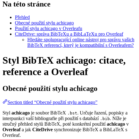
Na této stránce
Přehled
Obecné použití stylu achicago
Použití stylu achicago v Overleafu
CiteDrive: správa BibTeXu a BibLaTeXu pro Overleaf
Hledáte spolupracující online nástroj pro správu vašich
BibTeX referencí, který je kompatibilní s Overleafem?
Styl BibTeX achicago: citace,
reference a Overleaf
Obecné použití stylu
achicago
Section titled “Obecné použití stylu achicago”
Styl
achicago
je soubor BibTeX
. Určuje řazení, popisky a
.bst
interpunkci vaší bibliografie při použití s databází
. Níže je
.bib
stručný přehled stylů BibTeX, poté konkrétní použití
achicago
v
Overleaf
a jak
CiteDrive
synchronizuje BibTeX a BibLaTeX s
Overleaf.