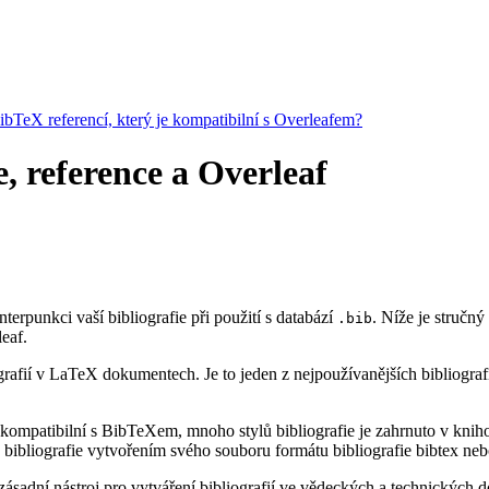
BibTeX referencí, který je kompatibilní s Overleafem?
e, reference a Overleaf
nterpunkci vaší bibliografie při použití s databází
. Níže je stručn
.bib
eaf.
rafií v LaTeX dokumentech. Je to jeden z nejpoužívanějších bibliograf
kompatibilní s BibTeXem, mnoho stylů bibliografie je zahrnuto v knihov
bibliografie vytvořením svého souboru formátu bibliografie bibtex neb
ásadní nástroj pro vytváření bibliografií ve vědeckých a technických do