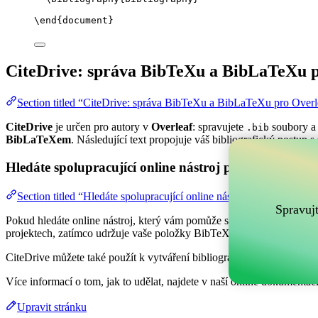
\end
{
document
}
CiteDrive: správa BibTeXu a BibLaTeXu p
Section titled “CiteDrive: správa BibTeXu a BibLaTeXu pro Overl
CiteDrive
je určen pro autory v
Overleaf
: spravujete
soubory a 
.bib
BibLaTeXem
. Následující text propojuje váš bibliografický postup s
Hledáte spolupracující online nástroj pro správu vaši
Section titled “Hledáte spolupracující online nástroj pro správu va
Spravuj
Pokud hledáte online nástroj, který vám pomůže spravovat vaše refer
projektech, zatímco udržuje vaše položky BibTeX aktuální ve vašem 
CiteDrive můžete také použít k vytváření bibliografií a citací v různý
Více informací o tom, jak to udělat, najdete v naší online dokumentaci
Upravit stránku