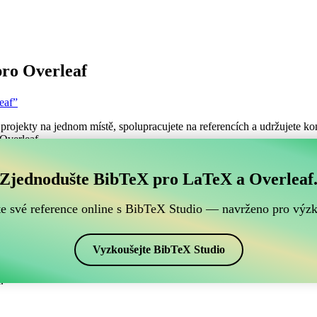
ro Overleaf
eaf”
projekty na jednom místě, spolupracujete na referencích a udržujete kon
 Overleaf.
ch BibTeX referencí, který je kompatibilní s Overleafe
Zjednodušte BibTeX pro LaTeX a Overleaf
šich BibTeX referencí, který je kompatibilní s Overleafem?”
te své reference online s BibTeX Studio — navrženo pro výz
ence, citace a bibliografii v Overleafu, CiteDrive může být dokonalý
projektu Overleafu.
Vyzkoušejte BibTeX Studio
ch stylech, včetně abbrv-letters. Pokud tedy hledáte snadný způsob, jak 
.