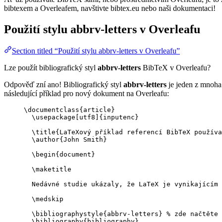
bibtexem a Overleafem, navštivte bibtex.eu nebo naši dokumentaci!
Použití stylu
abbrv-letters
v Overleafu
Section titled “Použití stylu abbrv-letters v Overleafu”
Lze použít bibliografický styl
abbrv-letters
BibTeX v Overleafu?
Odpověď zní ano! Bibliografický styl
abbrv-letters
je jeden z mnoha 
následující příklad pro nový dokument na Overleafu:
\documentclass
{
article
}
\usepackage
[
utf8
]{
inputenc
}
\title
{LaTeXový příklad referencí BibTeX používa
\author
{John Smith}
\begin
{
document
}
\maketitle
Nedávné studie ukázaly, že LaTeX je vynikajícím 
\medskip
\bibliographystyle
{abbrv-letters} 
% zde načtěte 
\bibliography
{bibliography}