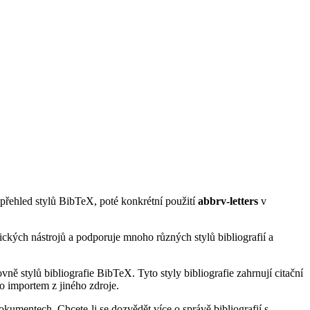
ý přehled stylů BibTeX, poté konkrétní použití
abbrv-letters
v
ických nástrojů a podporuje mnoho různých stylů bibliografií a
ně stylů bibliografie BibTeX. Tyto styly bibliografie zahrnují citační
o importem z jiného zdroje.
kumentech. Chcete-li se dozvědět více o správě bibliografií s