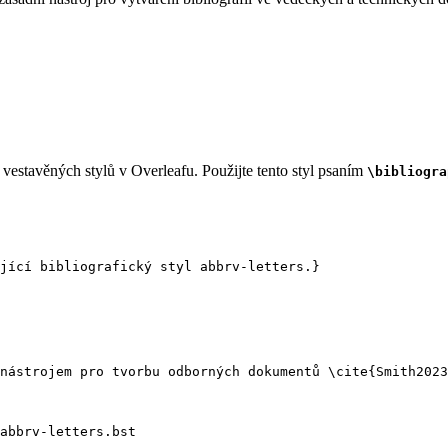
vestavěných stylů v Overleafu. Použijte tento styl psaním
\bibliogra
jící bibliografický styl abbrv-letters.}
nástrojem pro tvorbu odborných dokumentů 
\cite
{
Smith2023
abbrv-letters.bst