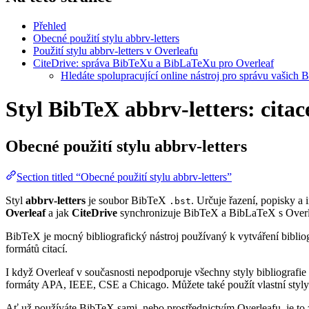
Přehled
Obecné použití stylu abbrv-letters
Použití stylu abbrv-letters v Overleafu
CiteDrive: správa BibTeXu a BibLaTeXu pro Overleaf
Hledáte spolupracující online nástroj pro správu vašich 
Styl BibTeX abbrv-letters: citac
Obecné použití stylu
abbrv-letters
Section titled “Obecné použití stylu abbrv-letters”
Styl
abbrv-letters
je soubor BibTeX
. Určuje řazení, popisky a i
.bst
Overleaf
a jak
CiteDrive
synchronizuje BibTeX a BibLaTeX s Overl
BibTeX je mocný bibliografický nástroj používaný k vytváření bibliog
formátů citací.
I když Overleaf v současnosti nepodporuje všechny styly bibliografie 
formáty APA, IEEE, CSE a Chicago. Můžete také použít vlastní styly 
Ať už používáte BibTeX sami, nebo prostřednictvím Overleafu, je to z