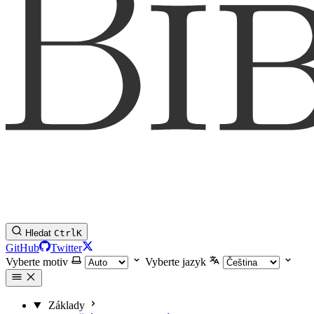
Hledat
Ctrl
K
GitHub
Twitter
Vyberte motiv
Vyberte jazyk
Základy