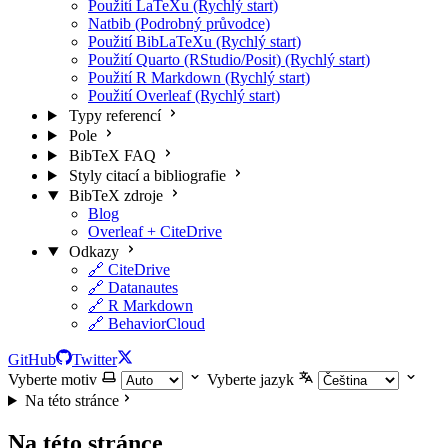
Použití LaTeXu (Rychlý start)
Natbib (Podrobný průvodce)
Použití BibLaTeXu (Rychlý start)
Použití Quarto (RStudio/Posit) (Rychlý start)
Použití R Markdown (Rychlý start)
Použití Overleaf (Rychlý start)
Typy referencí
Pole
BibTeX FAQ
Styly citací a bibliografie
BibTeX zdroje
Blog
Overleaf + CiteDrive
Odkazy
🔗 CiteDrive
🔗 Datanautes
🔗 R Markdown
🔗 BehaviorCloud
GitHub
Twitter
Vyberte motiv
Vyberte jazyk
Na této stránce
Na této stránce