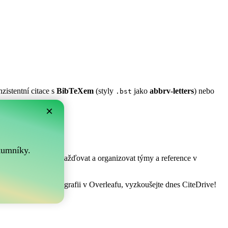
zistentní citace s
BibTeXem
(styly
jako
abbrv-letters
) nebo
.bst
×
m?
.
kumníky.
! Umožňuje vám shromažďovat a organizovat týmy a reference v
spravovat vaši bibliografii v Overleafu, vyzkoušejte dnes CiteDrive!