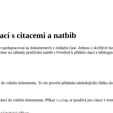
cí s citacemi a natbib
m spolupracovat na dokumentech v reálném čase. Jednou z skvělých funk
e na základy používání natbib s Overleaf k přidání citací a bibliografi
tbib do vašeho dokumentu. To lze provést přidáním následujícího řádku
citací do vašeho dokumentu. Příkaz
se používá pro citace v text
\citep