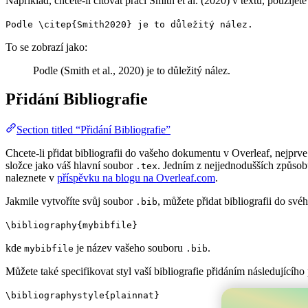
Například, chcete-li citovat práci Smith et al. (2020) v textu, použijete
Podle \citep{Smith2020} je to důležitý nález.
To se zobrazí jako:
Podle (Smith et al., 2020) je to důležitý nález.
Přidání Bibliografie
Section titled “Přidání Bibliografie”
Chcete-li přidat bibliografii do vašeho dokumentu v Overleaf, nejprv
složce jako váš hlavní soubor
. Jedním z nejjednodušších způsob
.tex
naleznete v
příspěvku na blogu na Overleaf.com
.
Jakmile vytvoříte svůj soubor
, můžete přidat bibliografii do s
.bib
\bibliography{mybibfile}
kde
je název vašeho souboru
.
mybibfile
.bib
Můžete také specifikovat styl vaší bibliografie přidáním následujícíh
\bibliographystyle{plainnat}