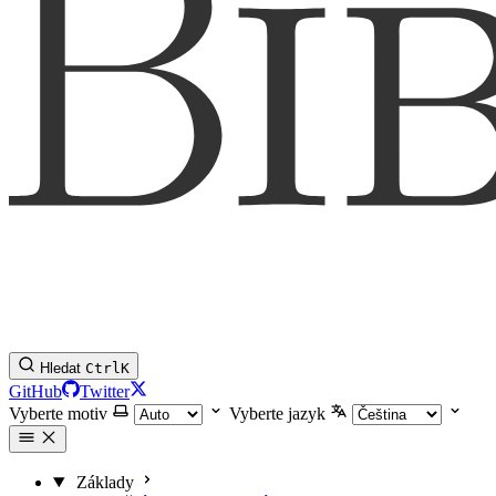
Hledat
Ctrl
K
GitHub
Twitter
Vyberte motiv
Vyberte jazyk
Základy