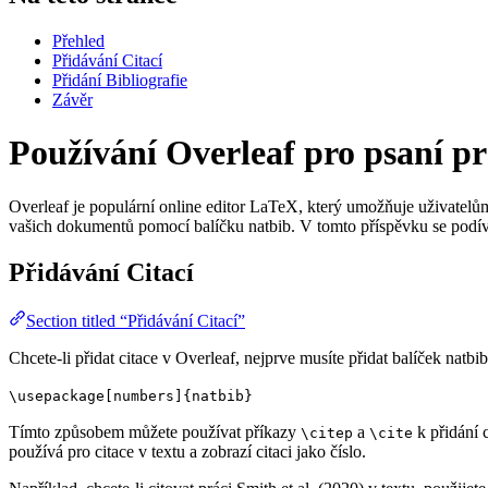
Přehled
Přidávání Citací
Přidání Bibliografie
Závěr
Používání Overleaf pro psaní pra
Overleaf je populární online editor LaTeX, který umožňuje uživatelů
vašich dokumentů pomocí balíčku natbib. V tomto příspěvku se podívám
Přidávání Citací
Section titled “Přidávání Citací”
Chcete-li přidat citace v Overleaf, nejprve musíte přidat balíček na
\usepackage[numbers]{natbib}
Tímto způsobem můžete používat příkazy
a
k přidání 
\citep
\cite
používá pro citace v textu a zobrazí citaci jako číslo.