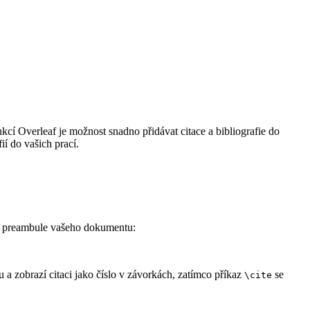
cí Overleaf je možnost snadno přidávat citace a bibliografie do
í do vašich prací.
 do preambule vašeho dokumentu:
u a zobrazí citaci jako číslo v závorkách, zatímco příkaz
se
\cite