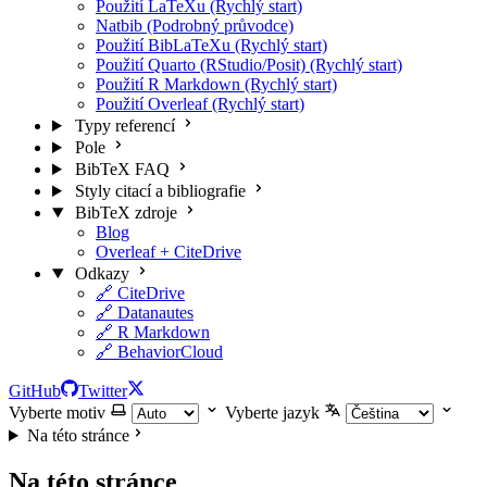
Použití LaTeXu (Rychlý start)
Natbib (Podrobný průvodce)
Použití BibLaTeXu (Rychlý start)
Použití Quarto (RStudio/Posit) (Rychlý start)
Použití R Markdown (Rychlý start)
Použití Overleaf (Rychlý start)
Typy referencí
Pole
BibTeX FAQ
Styly citací a bibliografie
BibTeX zdroje
Blog
Overleaf + CiteDrive
Odkazy
🔗 CiteDrive
🔗 Datanautes
🔗 R Markdown
🔗 BehaviorCloud
GitHub
Twitter
Vyberte motiv
Vyberte jazyk
Na této stránce
Na této stránce