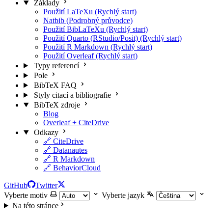
Základy
Použití LaTeXu (Rychlý start)
Natbib (Podrobný průvodce)
Použití BibLaTeXu (Rychlý start)
Použití Quarto (RStudio/Posit) (Rychlý start)
Použití R Markdown (Rychlý start)
Použití Overleaf (Rychlý start)
Typy referencí
Pole
BibTeX FAQ
Styly citací a bibliografie
BibTeX zdroje
Blog
Overleaf + CiteDrive
Odkazy
🔗 CiteDrive
🔗 Datanautes
🔗 R Markdown
🔗 BehaviorCloud
GitHub
Twitter
Vyberte motiv
Vyberte jazyk
Na této stránce