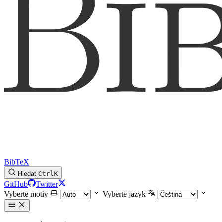
BibTeX
Hledat
Ctrl
K
GitHub
Twitter
Vyberte motiv
Vyberte jazyk