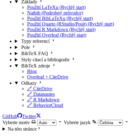
Základy
Použití LaTeXu (Rychlý start)
Natbib (Podrobný průvodce)
Použití BibLaTeXu (Rychlý start)
Použití Quarto (RStudio/Posit) (Rychlý start)
Použití R Markdown (Rychlý start)
Použití Overleaf (Rychlý start)
Typy referencí
Pole
BibTeX FAQ
Styly citací a bibliografie
BibTeX zdroje
Blog
Overleaf + CiteDrive
Odkazy
🔗 CiteDrive
🔗 Datanautes
🔗 R Markdown
🔗 BehaviorCloud
GitHub
Twitter
Vyberte motiv
Vyberte jazyk
Na této stránce