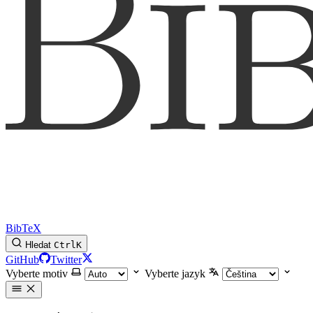
BibTeX
Hledat
Ctrl
K
GitHub
Twitter
Vyberte motiv
Vyberte jazyk