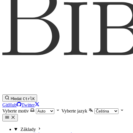
Hledat
Ctrl
K
GitHub
Twitter
Vyberte motiv
Vyberte jazyk
Základy