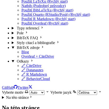
Použití LaTeXu (Rychlý start)
Natbib (Podrobný průvodce)
Použití BibLaTeXu (Rychlý start)
Použití Quarto (RStudio/Posit) (Rychlý start)
Použití R Markdown (Rychlý start)
Použití Overleaf (Rychlý start)
Typy referencí
Pole
BibTeX FAQ
Styly citací a bibliografie
BibTeX zdroje
Blog
Overleaf + CiteDrive
Odkazy
🔗 CiteDrive
🔗 Datanautes
🔗 R Markdown
🔗 BehaviorCloud
GitHub
Twitter
Vyberte motiv
Vyberte jazyk
Na této stránce
Na této stránce