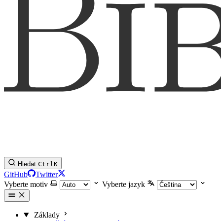
Hledat
Ctrl
K
GitHub
Twitter
Vyberte motiv
Vyberte jazyk
Základy