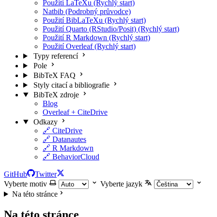
Použití LaTeXu (Rychlý start)
Natbib (Podrobný průvodce)
Použití BibLaTeXu (Rychlý start)
Použití Quarto (RStudio/Posit) (Rychlý start)
Použití R Markdown (Rychlý start)
Použití Overleaf (Rychlý start)
Typy referencí
Pole
BibTeX FAQ
Styly citací a bibliografie
BibTeX zdroje
Blog
Overleaf + CiteDrive
Odkazy
🔗 CiteDrive
🔗 Datanautes
🔗 R Markdown
🔗 BehaviorCloud
GitHub
Twitter
Vyberte motiv
Vyberte jazyk
Na této stránce
Na této stránce