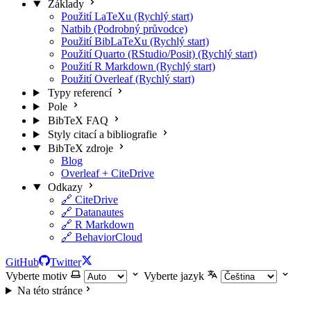
Základy
Použití LaTeXu (Rychlý start)
Natbib (Podrobný průvodce)
Použití BibLaTeXu (Rychlý start)
Použití Quarto (RStudio/Posit) (Rychlý start)
Použití R Markdown (Rychlý start)
Použití Overleaf (Rychlý start)
Typy referencí
Pole
BibTeX FAQ
Styly citací a bibliografie
BibTeX zdroje
Blog
Overleaf + CiteDrive
Odkazy
🔗 CiteDrive
🔗 Datanautes
🔗 R Markdown
🔗 BehaviorCloud
GitHub
Twitter
Vyberte motiv
Vyberte jazyk
Na této stránce