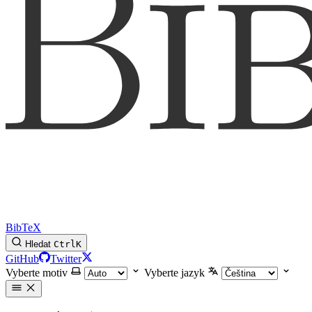
BibTeX
Hledat
Ctrl
K
GitHub
Twitter
Vyberte motiv
Vyberte jazyk