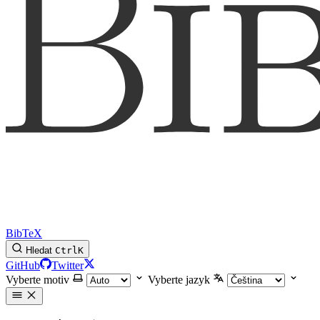
BibTeX
Hledat
Ctrl
K
GitHub
Twitter
Vyberte motiv
Vyberte jazyk