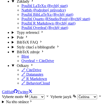
Základy
Použití LaTeXu (Rychlý start)
Natbib (Podrobný průvodce)
Použití BibLaTeXu (Rychlý start)
Použití Quarto (RStudio/Posit) (Rychlý start)
Použití R Markdown (Rychlý start)
Použití Overleaf (Rychlý start)
Typy referencí
Pole
BibTeX FAQ
Styly citací a bibliografie
BibTeX zdroje
Blog
Overleaf + CiteDrive
Odkazy
🔗 CiteDrive
🔗 Datanautes
🔗 R Markdown
🔗 BehaviorCloud
GitHub
Twitter
Vyberte motiv
Vyberte jazyk
Na této stránce